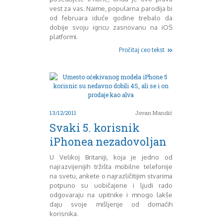
vest za vas. Naime, popularna parodija bi
od februara iduće godine trebalo da
dobije svoju igricu zasnovanu na iOS
platformi.
Pročitaj ceo tekst
13/12/2011
Jovan Mandić
Svaki 5. korisnik
iPhonea nezadovoljan
U Velikoj Britaniji, koja je jedno od
najrazvijenijih tržišta mobilne telefonije
na svetu, ankete o najrazličitijim stvarima
potpuno su uobičajene i ljudi rado
odgovaraju na upitnike i mnogo lakše
daju svoje mišljenje od domaćih
korisnika.