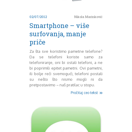
Decembar 2014
Januar 2015
02/07/2012
Nikola Marinković
Februar 2015
Smartphone – više
Mart 2015
surfovanja, manje
April 2015
Maj 2015
priče
Juni 2015
Za šta sve koristimo pametne telefone?
Juli 2015
Da se telefoni koriste samo za
August 2015
telefoniranje, oni bi ostali telefoni, a ne
Septembar 2015
bi poprimili epitet pametni. Ovi pametni,
Oktobar 2015
ili bolje reći svemogući, telefoni postali
Novembar 2015
su nešto što nismo mogli ni da
Decembar 2015
pretpostavimo – naš pratilac u stopu.
Januar 2016
Pročitaj ceo tekst
Februar 2016
Mart 2016
April 2016
Maj 2016
Juni 2016
Juli 2016