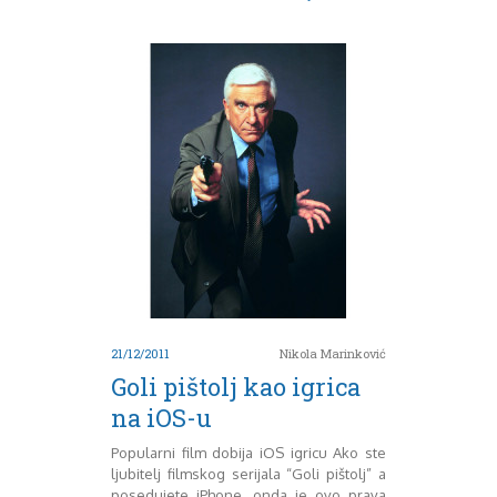
August 2018
Oktobar 2018
Novembar 2018
Decembar 2018
Februar 2019
Juni 2019
Juli 2019
August 2019
Februar 2020
April 2020
21/12/2011
Nikola Marinković
Goli pištolj kao igrica
na iOS-u
Popularni film dobija iOS igricu Ako ste
ljubitelj filmskog serijala “Goli pištolj” a
posedujete iPhone, onda je ovo prava