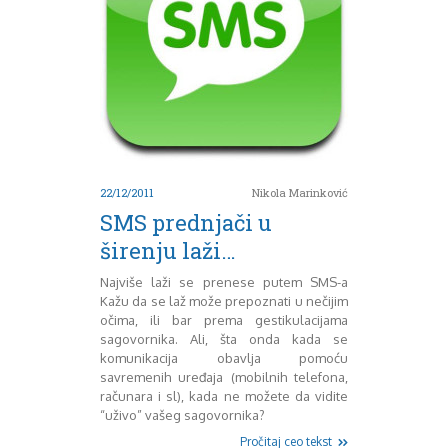
August 2016
Septembar 2016
Oktobar 2016
Novembar 2016
Decembar 2016
Januar 2017
Februar 2017
Mart 2017
April 2017
22/12/2011
Nikola Marinković
Maj 2017
SMS prednjači u
Juni 2017
širenju laži…
Juli 2017
August 2017
Najviše laži se prenese putem SMS-a
Oktobar 2017
Kažu da se laž može prepoznati u nečijim
očima, ili bar prema gestikulacijama
Novembar 2017
sagovornika. Ali, šta onda kada se
Decembar 2017
komunikacija obavlja pomoću
Februar 2018
savremenih uređaja (mobilnih telefona,
Maj 2018
računara i sl), kada ne možete da vidite
Juni 2018
“uživo” vašeg sagovornika?
Juli 2018
Pročitaj ceo tekst