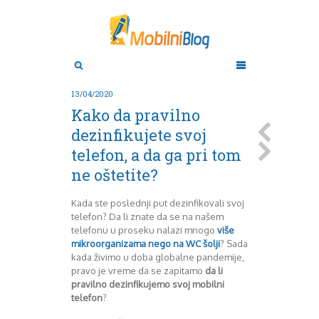
Aktuelno
Oktobar 2011
Novembar 2011
Android
Aplikacije
Decembar 2011
13/04/2020
Januar 2012
Apple
Kako da pravilno
BlackBerry
Februar 2012
dezinfikujete svoj
Mart 2012
Google
telefon, a da ga pri tom
April 2012
HTC
Maj 2012
Huawei
ne oštetite?
Juni 2012
Igrice
Juli 2012
iOS
Kada ste poslednji put dezinfikovali svoj
August 2012
Lenovo
telefon? Da li znate da se na našem
Septembar 2012
LG
telefonu u proseku nalazi mnogo
više
mikroorganizama nego na WC šolji
? Sada
Motorola
Oktobar 2012
kada živimo u doba globalne pandemije,
Novembar 2012
Nokia
pravo je vreme da se zapitamo
da li
Pitamo stručnjake
Decembar 2012
pravilno dezinfikujemo svoj mobilni
Prikaz modela
Januar 2013
telefon
?
Samsung
Februar 2013