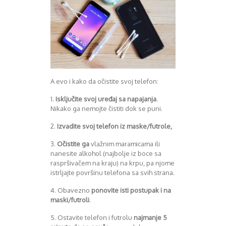
August 2016
Septembar 2016
Oktobar 2016
Novembar 2016
Decembar 2016
Januar 2017
Februar 2017
A evo i kako da očistite svoj telefon:
Mart 2017
April 2017
1.
Isključite svoj uređaj sa napajanja
.
Maj 2017
Nikako ga nemojte čistiti dok se puni.
Juni 2017
2.
Izvadite svoj telefon iz maske/futrole,
Juli 2017
August 2017
3.
Očistite ga
vlažnim maramicama ili
Oktobar 2017
nanesite alkohol (najbolje iz boce sa
Novembar 2017
raspršivačem na kraju) na krpu, pa njome
Decembar 2017
istrljajte površinu telefona sa svih strana.
Februar 2018
4. Obavezno
ponovite isti postupak i na
Maj 2018
maski/futroli
.
Juni 2018
Juli 2018
5. Ostavite telefon i futrolu
najmanje 5