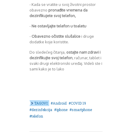
- Kada se vratite u svoj životni prostor
obavezno
pronađite vremena da
dezinfikujete svoj telefon,
-
Ne ostavljajte telefon u toaletu
-
Obavezno očistite slušalice
i druge
dodatke koje koristite.
Do sledećeg čitanja,
ostajte nam zdravi i
dezinfikujte svoj telefon
, računar, tablet i
svaki drugi elektronski uređaj. Videli ste i
sami kako je to lako
TAGOVI:
Android
COVID 19
dezinfekcija
iphone
smartphone
telefon