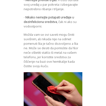
-
Nemojte previše trljati
. Prosto obrišite
svoj uređaj u par pokreta i izbegavajte
nepotrebno ribanje i trljanje.
-
Nikako nemojte potapati uređaje u
dezinfekciona sredstva
, čak ni ako su
vodootporni.
Možda vam se ovi saveti mogu činiti
suvišnim, ali nikada nije na odmet
pomenuti šta je tačno dozvoljeno a šta
ne. Može se desiti da pomislite da hlor
neće oštetiti staklo ili metal na vašem
telefonu, jer koristite sredstva za
čišćenje na bazi ove hemikalije kada
čistite svoju kuću.