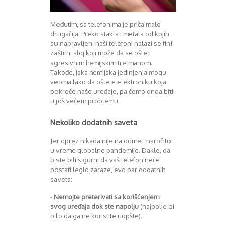
Međutim, sa telefonima je priča malo
drugačija, Preko stakla i metala od kojih
su napravljeni naši telefoni nalazi se fini
zaštitni sloj koji može da se ošteti
agresivnim hemijskim tretmanom.
Takođe, jaka hemijska jedinjenja mogu
veoma lako da oštete elektroniku koja
pokreće naše uređaje, pa ćemo onda biti
u još većem problemu.
Nekoliko dodatnih saveta
Jer oprez nikada nije na odmet, naročito
u vreme globalne pandemije. Dakle, da
biste bili sigurni da vaš telefon neće
postati leglo zaraze, evo par dodatnih
saveta:
-
Nemojte preterivati sa korišćenjem
svog uređaja dok ste napolju
(najbolje bi
bilo da ga ne koristite uopšte).