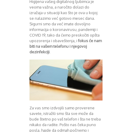
Higijena vašeg digitalnog ljubimca je
Mart 2013
Sony
veoma važna, a naročito dolazi do
Testovi modela
April 2013
izražaja u situaciji kao što je ova u kojoj
Upoređivanje modela
Maj 2013
se nalazimo već gotovo mesec dana.
Windows Phone
Juni 2013
Sigurni smo da već imate dovoljno
Zanimljivosti
Juli 2013
informacija o koronavirusu, pandemiji i
August 2013
COVID 19, tako da ćemo preskočiti opšta
upozorenja i obaveštenja, i
fokus će nam
Septembar 2013
biti na vašem telefonu i njegovoj
Oktobar 2013
dezinfekciji
.
Novembar 2013
Decembar 2013
Januar 2014
Februar 2014
Mart 2014
April 2014
Maj 2014
Juni 2014
Juli 2014
Za vas smo izdvojili samo proverene
August 2014
savete, istražili smo šta sve može da
Septembar 2014
bude štetno po vaš telefon i šta ne treba
nikako da radite. Pošto nas čeka puno
Oktobar 2014
posla, hajde da odmah počnemo i
Novembar 2014