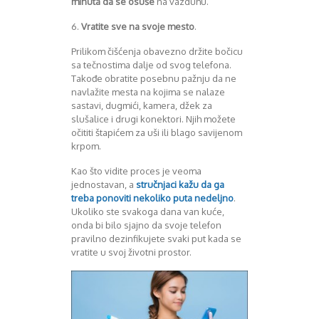
minuta da se osuše
na vazduhu.
August 2018
Oktobar 2018
6.
Vratite sve na svoje mesto
.
Novembar 2018
Decembar 2018
Prilikom čišćenja obavezno držite bočicu
sa tečnostima dalje od svog telefona.
Februar 2019
Takođe obratite posebnu pažnju da ne
Juni 2019
navlažite mesta na kojima se nalaze
Juli 2019
sastavi, dugmići, kamera, džek za
August 2019
slušalice i drugi konektori. Njih možete
Februar 2020
očititi štapićem za uši ili blago savijenom
April 2020
krpom.
Kao što vidite proces je veoma
jednostavan, a
stručnjaci kažu da ga
treba ponoviti nekoliko puta nedeljno
.
Ukoliko ste svakoga dana van kuće,
onda bi bilo sjajno da svoje telefon
pravilno dezinfikujete svaki put kada se
vratite u svoj životni prostor.