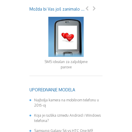
Možda bi Vas još zanimalo ...
SMS idealan za zaljubljene
Samsung i Apple kro
parove
2012. godi
UPOREĐIVANJE MODELA
Najbolja kamera na mobilnom telefonu u
2015-oj
Koja je razlika između Android i Windows
telefona?
Samsung Galaxy S6 vs HTC One M9