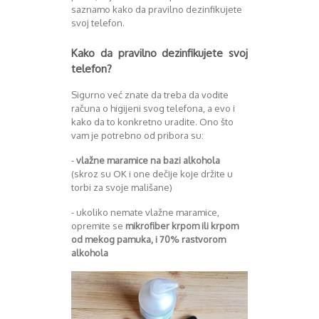
saznamo kako da pravilno dezinfikujete
Decembar 2014
svoj telefon.
Januar 2015
Februar 2015
Kako da pravilno dezinfikujete svoj
Mart 2015
telefon?
April 2015
Maj 2015
Sigurno već znate da treba da vodite
računa o higijeni svog telefona, a evo i
Juni 2015
kako da to konkretno uradite. Ono što
Juli 2015
vam je potrebno od pribora su:
August 2015
Septembar 2015
-
vlažne maramice na bazi alkohola
Oktobar 2015
(skroz su OK i one dečije koje držite u
Novembar 2015
torbi za svoje mališane)
Decembar 2015
- ukoliko nemate vlažne maramice,
Januar 2016
opremite se
mikrofiber krpom ili krpom
Februar 2016
od mekog pamuka, i 70% rastvorom
Mart 2016
alkohola
April 2016
Maj 2016
Juni 2016
Juli 2016