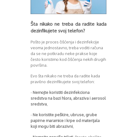
Šta nikako ne treba da radite kada
dezinfikujete svoj telefon?
Pošto je proces čišćenja i dezinfekcije
veoma jednostavno, treba voditi računa
da se ne potkradu neke prakse koje
često koristimo kod čišćenja nekih drugih
površina.
Evo šta nikako ne treba da radite kada
pravilno dezinfikujete svoj telefon:
-
Nemojte koristiti dezinfekciona
sredstva na bazi hlora, abraziva i aerosol
sredstva
,
-
Ne koristite peškire, ubruse, grube
papirne maramice i krpe od materijala
koji mogu biti abrazivni
,