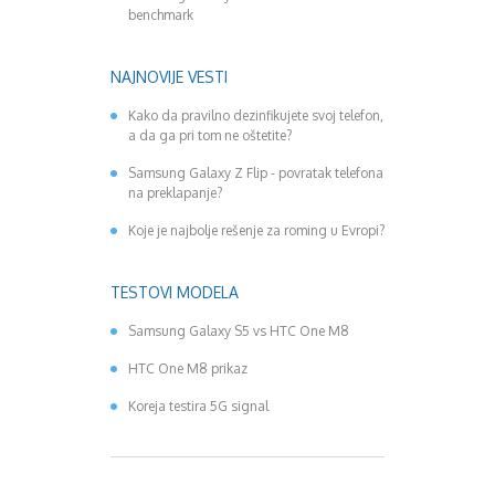
benchmark
NAJNOVIJE VESTI
Kako da pravilno dezinfikujete svoj telefon,
a da ga pri tom ne oštetite?
Samsung Galaxy Z Flip - povratak telefona
na preklapanje?
Koje je najbolje rešenje za roming u Evropi?
TESTOVI MODELA
Samsung Galaxy S5 vs HTC One M8
HTC One M8 prikaz
Koreja testira 5G signal