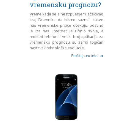
Mart 2013
Sony
vremensku prognozu?
Testovi modela
April 2013
Vreme kada se s nestrpljenjem isčekivao
Upoređivanje modela
Maj 2013
kraj Dnevnika da bismo saznali kakve
Windows Phone
Juni 2013
nas vremenske prilike očekuju, odavno
Zanimljivosti
Juli 2013
je iza nas. Internet je učinio svoje, a
August 2013
mobilni telefoni i veliki broj aplikacija za
Septembar 2013
vremensku prognozu su samo logičan
Oktobar 2013
nastavak tehnološke evolucije.
Novembar 2013
Pročitaj ceo tekst
Decembar 2013
Januar 2014
Februar 2014
Mart 2014
April 2014
Maj 2014
Juni 2014
Juli 2014
August 2014
Septembar 2014
Oktobar 2014
Novembar 2014