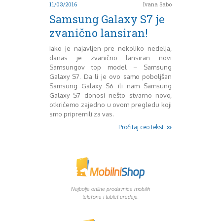
11/03/2016
Ivana Sabo
Decembar 2014
Samsung Galaxy S7 je
Januar 2015
zvanično lansiran!
Februar 2015
Mart 2015
Iako je najavljen pre nekoliko nedelja,
April 2015
danas je zvanično lansiran novi
Maj 2015
Samsungov top model – Samsung
Juni 2015
Galaxy S7. Da li je ovo samo poboljšan
Samsung Galaxy S6 ili nam Samsung
Juli 2015
Galaxy S7 donosi nešto stvarno novo,
August 2015
otkrićemo zajedno u ovom pregledu koji
Septembar 2015
smo pripremili za vas.
Oktobar 2015
Pročitaj ceo tekst
Novembar 2015
Decembar 2015
Januar 2016
Februar 2016
Mart 2016
April 2016
Najbolja online prodavnica mobilih
Maj 2016
telefona i tablet uredaja.
Juni 2016
Juli 2016