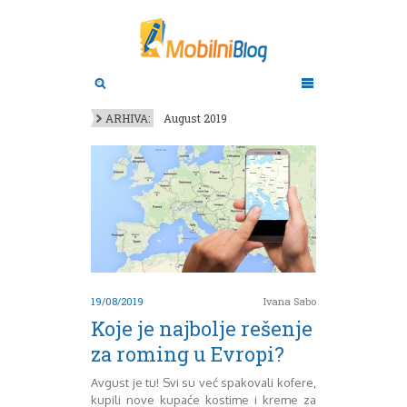
Aktuelno
Oktobar 2011
Novembar 2011
Android
Aplikacije
Decembar 2011
ARHIVA:
August 2019
Januar 2012
Apple
BlackBerry
Februar 2012
Mart 2012
Google
April 2012
HTC
Maj 2012
Huawei
Juni 2012
Igrice
Juli 2012
iOS
August 2012
Lenovo
Septembar 2012
LG
19/08/2019
Ivana Sabo
Motorola
Oktobar 2012
Koje je najbolje rešenje
Novembar 2012
Nokia
za roming u Evropi?
Pitamo stručnjake
Decembar 2012
Prikaz modela
Januar 2013
Avgust je tu! Svi su već spakovali kofere,
Samsung
Februar 2013
kupili nove kupaće kostime i kreme za