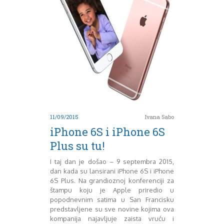
August 2016
Septembar 2016
Oktobar 2016
Novembar 2016
Decembar 2016
Januar 2017
Februar 2017
Mart 2017
April 2017
Maj 2017
Juni 2017
11/09/2015
Ivana Sabo
Juli 2017
iPhone 6S i iPhone 6S
August 2017
Plus su tu!
Oktobar 2017
Novembar 2017
I taj dan je došao – 9 septembra 2015,
dan kada su lansirani iPhone 6S i iPhone
Decembar 2017
6S Plus. Na grandioznoj konferenciji za
Februar 2018
štampu koju je Apple priredio u
Maj 2018
popodnevnim satima u San Francisku
Juni 2018
predstavljene su sve novine kojima ova
Juli 2018
kompanija najavljuje zaista vruću i