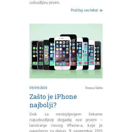
August 2018
uzbudljivu jesen.
Oktobar 2018
Pročitaj ceo tekst
Novembar 2018
Decembar 2018
Februar 2019
Juni 2019
Juli 2019
August 2019
Februar 2020
April 2020
09/09/2015
Ivana Sabo
Zašto je iPhone
najbolji?
Dok sa nestrpljenjem čekamo
najuzbudljiviji događaj ove jeseni –
lansiranje novog iPhone-a, koje je
najavljeno za danas, 9. septembar 2015