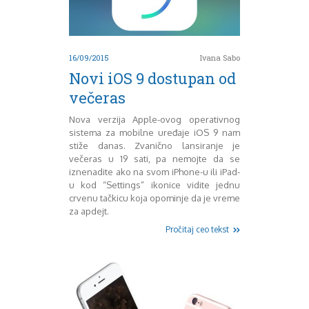
Decembar 2014
Januar 2015
Februar 2015
16/09/2015
Ivana Sabo
Mart 2015
Novi iOS 9 dostupan od
April 2015
Maj 2015
večeras
Juni 2015
Nova verzija Apple-ovog operativnog
Juli 2015
sistema za mobilne uređaje iOS 9 nam
August 2015
stiže danas. Zvanično lansiranje je
Septembar 2015
večeras u 19 sati, pa nemojte da se
Oktobar 2015
iznenadite ako na svom iPhone-u ili iPad-
Novembar 2015
u kod “Settings” ikonice vidite jednu
Decembar 2015
crvenu tačkicu koja opominje da je vreme
za apdejt.
Januar 2016
Februar 2016
Pročitaj ceo tekst
Mart 2016
April 2016
Maj 2016
Juni 2016
Juli 2016