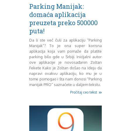
Mart 2013
Sony
Parking Manijak:
Testovi modela
April 2013
domaća aplikacija
Upoređivanje modela
Maj 2013
preuzeta preko 500000
Windows Phone
Juni 2013
Zanimljivosti
Juli 2013
puta!
August 2013
Da li ste već čuli za aplikaciju “Parking
Septembar 2013
Manijak”? To je ona super korisna
Oktobar 2013
aplikacija koja vam pomaže da platite
Novembar 2013
parking bilo gde u Srbiji. Inicijalni autor
Decembar 2013
ove aplikacije je novosađanin Zoltan
Januar 2014
Fekete Kako je Zoltan došao na ideju da
Februar 2014
napravi ovakvu aplikaciju, ko mu je u
tome pomogao i šta nam donosi “Parking
Mart 2014
manijak PRO” saznaćete u daljem tekstu.
April 2014
Maj 2014
Pročitaj ceo tekst
Juni 2014
Juli 2014
August 2014
Septembar 2014
Oktobar 2014
Novembar 2014