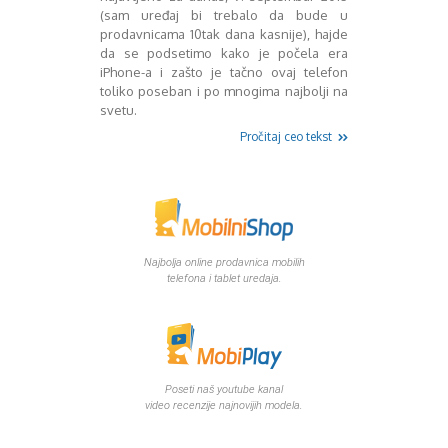
(sam uređaj bi trebalo da bude u
prodavnicama 10tak dana kasnije), hajde
da se podsetimo kako je počela era
iPhone-a i zašto je tačno ovaj telefon
toliko poseban i po mnogima najbolji na
svetu.
Pročitaj ceo tekst
Najbolja online prodavnica mobilih
telefona i tablet uredaja.
Poseti naš youtube kanal
video recenzije najnovijih modela.