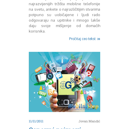
August 2016
najrazvijenijih tržišta mobilne telefonije
na svetu, ankete o najrazličitijim stvarima
Septembar 2016
potpuno su uobičajene i ljudi rado
Oktobar 2016
odgovaraju na upitnike i mnogo lakše
Novembar 2016
daju svoje mišljenje od domaćih
Decembar 2016
korisnika.
Januar 2017
Pročitaj ceo tekst
Februar 2017
Mart 2017
April 2017
Maj 2017
Juni 2017
Juli 2017
August 2017
Oktobar 2017
Novembar 2017
Decembar 2017
Februar 2018
Maj 2018
Juni 2018
11/11/2011
Jovan Mandić
Juli 2018