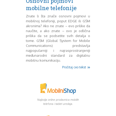
Osnovni pojmovi
August 2018
mobilne telefonije
Oktobar 2018
Novembar 2018
Znate li šta znače osnovni pojmovi u
Decembar 2018
mobilnoj telefoniji, poput EDGE ili GSM
Februar 2019
akronima? Ako ne znate – evo prilike da
Juni 2019
naučite, a ako znate – ovo je odlična
Juli 2019
prilika da se podsetite svih detalja o
tome. GSM (Global System for Mobile
August 2019
Communications) predstavlja
Februar 2020
najpopularniji i najrasprostranjeniji
April 2020
međunarodni standard za digitalnu
mobilnu komunikaciju.
Pročitaj ceo tekst
Najbolja online prodavnica mobilih
telefona i tablet uredaja.