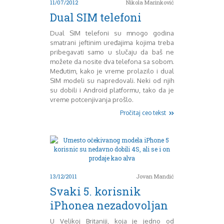
11/07/2012
Nikola Marinković
Decembar 2014
Dual SIM telefoni
Januar 2015
Februar 2015
Dual SIM telefoni su mnogo godina
smatrani jeftinim uređajima kojima treba
Mart 2015
pribegavati samo u slučaju da baš ne
April 2015
možete da nosite dva telefona sa sobom.
Maj 2015
Međutim, kako je vreme prolazilo i dual
Juni 2015
SIM modeli su napredovali. Neki od njih
Juli 2015
su dobili i Android platformu, tako da je
August 2015
vreme potcenjivanja prošlo.
Septembar 2015
Pročitaj ceo tekst
Oktobar 2015
Novembar 2015
Decembar 2015
Januar 2016
Februar 2016
Mart 2016
13/12/2011
Jovan Mandić
April 2016
Svaki 5. korisnik
Maj 2016
iPhonea nezadovoljan
Juni 2016
Juli 2016
U Velikoj Britaniji, koja je jedno od