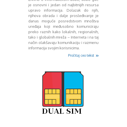
Mart 2013
Sony
je osnovni i jedan od najbitnijih resursa
Testovi modela
April 2013
upravo informacija. Dolazak do njih,
Upoređivanje modela
Maj 2013
njihova obrada i dalje prosleđivanje je
Windows Phone
Juni 2013
danas moguće posredstvom mnoštva
uređaja koji međusobno komuniciraju
Zanimljivosti
Juli 2013
preko raznih kako lokalnih, regionalnih,
August 2013
tako i globalnih mreža – Interneta i na taj
Septembar 2013
način olakšavaju komunikaciju i razmenu
Oktobar 2013
informacija svojim korisnicima.
Novembar 2013
Pročitaj ceo tekst
Decembar 2013
Januar 2014
Februar 2014
Mart 2014
April 2014
Maj 2014
Juni 2014
Juli 2014
August 2014
Septembar 2014
Oktobar 2014
Novembar 2014