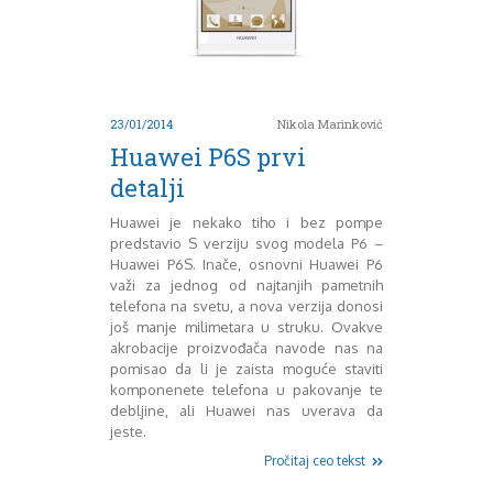
August 2016
Septembar 2016
Oktobar 2016
Novembar 2016
Decembar 2016
23/01/2014
Nikola Marinković
Januar 2017
Huawei P6S prvi
Februar 2017
detalji
Mart 2017
April 2017
Huawei je nekako tiho i bez pompe
Maj 2017
predstavio S verziju svog modela P6 –
Juni 2017
Huawei P6S. Inače, osnovni Huawei P6
Juli 2017
važi za jednog od najtanjih pametnih
August 2017
telefona na svetu, a nova verzija donosi
još manje milimetara u struku. Ovakve
Oktobar 2017
akrobacije proizvođača navode nas na
Novembar 2017
pomisao da li je zaista moguće staviti
Decembar 2017
komponenete telefona u pakovanje te
Februar 2018
debljine, ali Huawei nas uverava da
Maj 2018
jeste.
Juni 2018
Pročitaj ceo tekst
Juli 2018