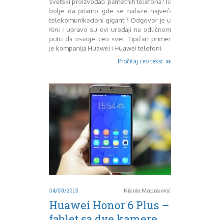
svetski proizvođači pametnih telefona? Ili
Mart 2013
Sony
bolje da pitamo gde se nalaze najveći
Testovi modela
April 2013
telekomunikacioni giganti? Odgovor je u
Upoređivanje modela
Maj 2013
Kini i upravo su ovi uređaji na odličnom
Windows Phone
Juni 2013
putu da osvoje ceo svet. Tipičan primer
Zanimljivosti
Juli 2013
je kompanija Huawei i Huawei telefoni.
August 2013
Pročitaj ceo tekst
Septembar 2013
Oktobar 2013
Novembar 2013
Decembar 2013
Januar 2014
Februar 2014
Mart 2014
April 2014
Maj 2014
Juni 2014
Juli 2014
August 2014
04/03/2015
Nikola Marinković
Septembar 2014
Huawei Honor 6 Plus –
Oktobar 2014
fablet sa dve kamere
Novembar 2014