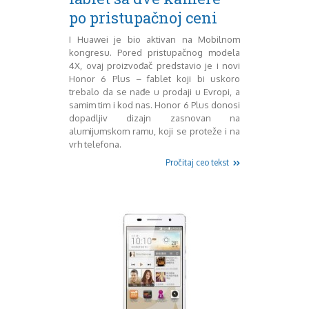
po pristupačnoj ceni
Decembar 2014
Januar 2015
I Huawei je bio aktivan na Mobilnom
Februar 2015
kongresu. Pored pristupačnog modela
Mart 2015
4X, ovaj proizvođač predstavio je i novi
April 2015
Honor 6 Plus – fablet koji bi uskoro
Maj 2015
trebalo da se nađe u prodaji u Evropi, a
samim tim i kod nas. Honor 6 Plus donosi
Juni 2015
dopadljiv dizajn zasnovan na
Juli 2015
alumijumskom ramu, koji se proteže i na
August 2015
vrh telefona.
Septembar 2015
Pročitaj ceo tekst
Oktobar 2015
Novembar 2015
Decembar 2015
Januar 2016
Februar 2016
Mart 2016
April 2016
Maj 2016
Juni 2016
Juli 2016