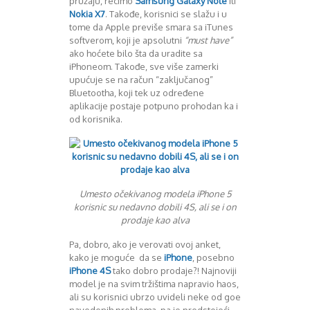
pružaju, recimo
Samsung Galaxy Note
ili
August 2016
Nokia X7
. Takođe, korisnici se slažu i u
Septembar 2016
tome da Apple previše smara sa iTunes
Oktobar 2016
softverom, koji je apsolutni
“must have”
ako hoćete bilo šta da uradite sa
Novembar 2016
iPhoneom. Takođe, sve više zamerki
Decembar 2016
upućuje se na račun “zaključanog”
Januar 2017
Bluetootha, koji tek uz određene
Februar 2017
aplikacije postaje potpuno prohodan ka i
Mart 2017
od korisnika.
April 2017
Maj 2017
Juni 2017
Juli 2017
August 2017
Umesto očekivanog modela iPhone 5
Oktobar 2017
korisnic su nedavno dobili 4S, ali se i on
prodaje kao alva
Novembar 2017
Decembar 2017
Pa, dobro, ako je verovati ovoj anket,
Februar 2018
kako je moguće da se
iPhone
, posebno
Maj 2018
iPhone 4S
tako dobro prodaje?! Najnoviji
Juni 2018
model je na svim tržištima napravio haos,
ali su korisnici ubrzo uvideli neke od goe
Juli 2018
navedenih problema, pa je predstojeći