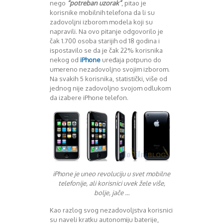
nego
“potreban uzorak”
, pitao je
Mart 2013
Sony
korisnike mobilnih telefona da li su
Testovi modela
April 2013
zadovoljni izborom modela koji su
Upoređivanje modela
Maj 2013
napravili. Na ovo pitanje odgovorilo je
Windows Phone
Juni 2013
čak 1.700 osoba starijih od 18 godina i
Zanimljivosti
Juli 2013
ispostavilo se da je čak 22% korisnika
August 2013
nekog od
iPhone
uređaja potpuno do
Septembar 2013
umereno nezadovoljno svojim izborom.
Na svakih 5 korisnika, statistički, više od
Oktobar 2013
jednog nije zadovoljno svojom odlukom
Novembar 2013
da izabere iPhone telefon.
Decembar 2013
Januar 2014
Februar 2014
Mart 2014
April 2014
Maj 2014
Juni 2014
iPhone je uneo revoluciju u svet mobilne
Juli 2014
telefonije, ali korisnici uvek žele više,
August 2014
bolje, jače …
Septembar 2014
Kao razlog svog nezadovoljstva korisnici
Oktobar 2014
su naveli kratku autonomiju baterije,
Novembar 2014