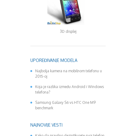
Google naočare, do
3D displej
budućnost
UPOREĐIVANJE MODELA
Najbolja kamera na mobilnom telefonu u
2015-oj
Koja je razlika između Android i Windows
telefona?
Samsung Galaxy S6 vs HTC One M9
benchmark
NAJNOVIJE VESTI
Kako da pravilno dezinfikujete svoj telefon,