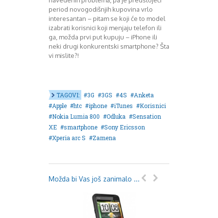
August 2018
period novogodišnjih kupovina vrlo
Oktobar 2018
interesantan – pitam se koji će to model
Novembar 2018
izabrati korisnici koji menjaju telefon ili
Decembar 2018
ga, možda prvi put kupuju – iPhone ili
Februar 2019
neki drugi konkurentski smartphone? Šta
vi mislite?!
Juni 2019
Juli 2019
August 2019
Februar 2020
TAGOVI:
3G
3GS
4S
Anketa
April 2020
Apple
htc
iphone
iTunes
Korisnici
Nokia Lumia 800
Odluka
Sensation
XE
smartphone
Sony Ericsson
Xperia arc S
Zamena
Možda bi Vas još zanimalo ...