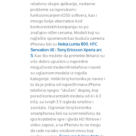
relativno skupe aplikacije, nedavne
Decembar 2014
probleme sa isporukom i
Januar 2015
funkcionisanjem iOS5 softvera, kao i
Februar 2015
mnogo bolje alternative kod
Mart 2015
konkurentskih kompanija i to po
značajno nižim cenama. Modeli koji su
April 2015
najčešće spomenuti kao buduća zamena
Maj 2015
iPhoneu bili su
Nokia Lumia 800
,
HTC
Juni 2015
Sensation XE
i
Sony Ericsson Xperia arc
Juli 2015
S
. Kao što možete da primetite Britanci su
August 2015
vrlo dobro upućeni u napredne
Septembar 2015
mogućnosti modernih telefona i naveli
su uglavnom modele iz najviše
Oktobar 2015
kategorije. Veliki broj korisnika je naveo i
Novembar 2015
to da je jedna od najvećih mana iPhone
Decembar 2015
telefona njegov “skučen” displej, koji
Januar 2016
pored konkurentskih modela od 4 i 4.3
Februar 2016
inča, sa svojih 3.5 izgleda smešno i
Mart 2016
zaostalo. Ogroman broj korisnika
April 2016
smartphonea želi na svom telefonu da
igra kvalitetne igre i gleda HD filmove i
Maj 2016
video zapise, a na iPhoneu to ne mogu
Juni 2016
da rade na tako visokom nivou koji
Juli 2016