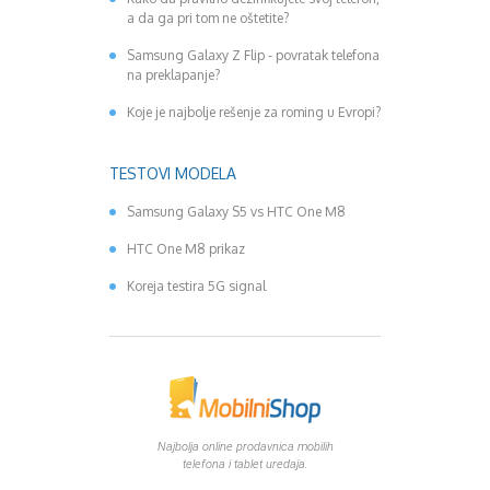
a da ga pri tom ne oštetite?
Samsung Galaxy Z Flip - povratak telefona
na preklapanje?
Koje je najbolje rešenje za roming u Evropi?
TESTOVI MODELA
Samsung Galaxy S5 vs HTC One M8
HTC One M8 prikaz
Koreja testira 5G signal
Najbolja online prodavnica mobilih
telefona i tablet uredaja.