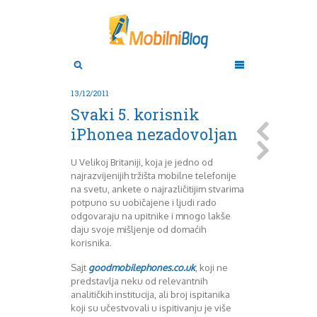
Aktuelno
Oktobar 2011
Novembar 2011
Android
Aplikacije
Decembar 2011
13/12/2011
Januar 2012
Apple
Svaki 5. korisnik
BlackBerry
Februar 2012
iPhonea nezadovoljan
Mart 2012
Google
April 2012
HTC
U Velikoj Britaniji, koja je jedno od
Maj 2012
Huawei
najrazvijenijih tržišta mobilne telefonije
Juni 2012
Igrice
na svetu, ankete o najrazličitijim stvarima
Juli 2012
iOS
potpuno su uobičajene i ljudi rado
August 2012
Lenovo
odgovaraju na upitnike i mnogo lakše
Septembar 2012
LG
daju svoje mišljenje od domaćih
korisnika.
Motorola
Oktobar 2012
Novembar 2012
Nokia
Sajt
goodmobilephones.co.uk
, koji ne
Pitamo stručnjake
Decembar 2012
predstavlja neku od relevantnih
Prikaz modela
Januar 2013
analitičkih institucija, ali broj ispitanika
Samsung
Februar 2013
koji su učestvovali u ispitivanju je više