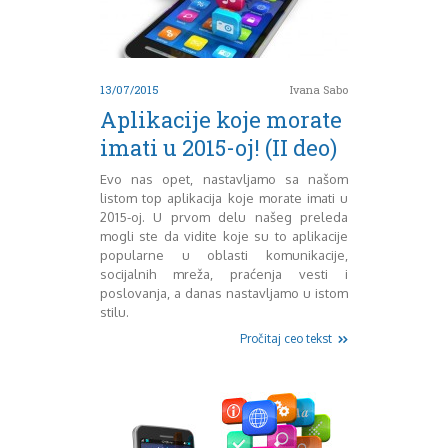
August 2018
Oktobar 2018
Novembar 2018
Decembar 2018
13/07/2015
Ivana Sabo
Februar 2019
Aplikacije koje morate
Juni 2019
Juli 2019
imati u 2015-oj! (II deo)
August 2019
Evo nas opet, nastavljamo sa našom
Februar 2020
listom top aplikacija koje morate imati u
April 2020
2015-oj. U prvom delu našeg preleda
mogli ste da vidite koje su to aplikacije
popularne u oblasti komunikacije,
socijalnih mreža, praćenja vesti i
poslovanja, a danas nastavljamo u istom
stilu.
Pročitaj ceo tekst