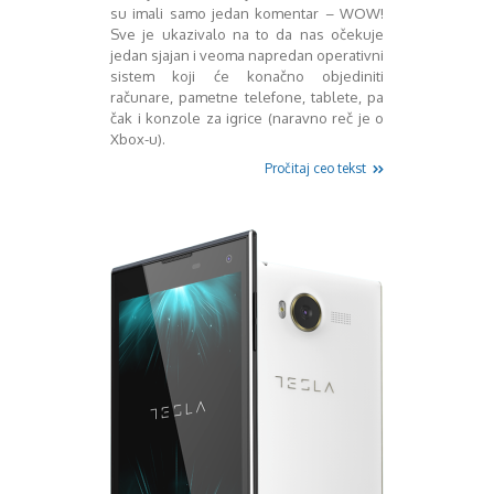
Mart 2013
Sony
su imali samo jedan komentar – WOW!
Testovi modela
April 2013
Sve je ukazivalo na to da nas očekuje
jedan sjajan i veoma napredan operativni
Upoređivanje modela
Maj 2013
sistem koji će konačno objediniti
Windows Phone
Juni 2013
računare, pametne telefone, tablete, pa
Zanimljivosti
Juli 2013
čak i konzole za igrice (naravno reč je o
August 2013
Xbox-u).
Septembar 2013
Pročitaj ceo tekst
Oktobar 2013
Novembar 2013
Decembar 2013
Januar 2014
Februar 2014
Mart 2014
April 2014
Maj 2014
Juni 2014
Juli 2014
August 2014
Septembar 2014
Oktobar 2014
Novembar 2014