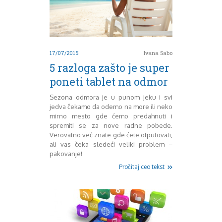
August 2016
Septembar 2016
Oktobar 2016
Novembar 2016
Decembar 2016
17/07/2015
Ivana Sabo
Januar 2017
5 razloga zašto je super
Februar 2017
poneti tablet na odmor
Mart 2017
April 2017
Sezona odmora je u punom jeku i svi
Maj 2017
jedva čekamo da odemo na more ili neko
Juni 2017
mirno mesto gde ćemo predahnuti i
spremiti se za nove radne pobede.
Juli 2017
Verovatno već znate gde ćete otputovati,
August 2017
ali vas čeka sledeći veliki problem –
Oktobar 2017
pakovanje!
Novembar 2017
Pročitaj ceo tekst
Decembar 2017
Februar 2018
Maj 2018
Juni 2018
Juli 2018