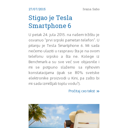
Decembar 2014
27/07/2015
Ivana Sabo
Januar 2015
Stigao je Tesla
Februar 2015
Smartphone 6
Mart 2015
April 2015
U petak 24. jula 2015. na našem tržištu je
Maj 2015
osvanuo “prvi srpski pametan telefon”. U
Juni 2015
pitanju je Tesla Smartphone 6. Mi sada
Juli 2015
nećemo ulaziti u raspravu šta je na ovom
August 2015
telefonu srpsko a šta ne. Kolege iz
Benchmark-a su sve već sve objasnile i
Septembar 2015
mi se potpuno slažemo sa njihovim
Oktobar 2015
konstatacijama (ipak se 80% svetske
Novembar 2015
elektronike proizvodi u Kini, pa zašto bi
Decembar 2015
mi sada izmišljali toplu vodu?).
Januar 2016
Pročitaj ceo tekst
Februar 2016
Mart 2016
April 2016
Maj 2016
Juni 2016
Juli 2016