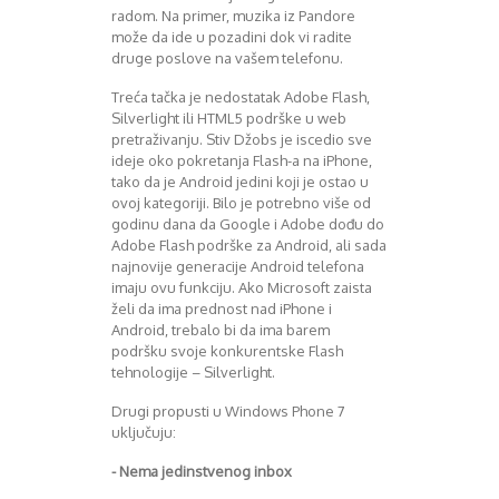
radom. Na primer, muzika iz Pandore
može da ide u pozadini dok vi radite
druge poslove na vašem telefonu.
Treća tačka je nedostatak Adobe Flash,
Silverlight ili HTML5 podrške u web
pretraživanju. Stiv Džobs je iscedio sve
ideje oko pokretanja Flash-a na iPhone,
tako da je Android jedini koji je ostao u
ovoj kategoriji. Bilo je potrebno više od
godinu dana da Google i Adobe dođu do
Adobe Flash podrške za Android, ali sada
najnovije generacije Android telefona
imaju ovu funkciju. Ako Microsoft zaista
želi da ima prednost nad iPhone i
Android, trebalo bi da ima barem
podršku svoje konkurentske Flash
tehnologije – Silverlight.
Drugi propusti u Windows Phone 7
uključuju:
- Nema jedinstvenog inbox