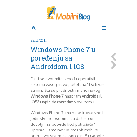
Aktuelno
Oktobar 2011
Novembar 2011
Android
Aplikacije
Decembar 2011
22/11/2011
Januar 2012
Apple
Windows Phone 7 u
BlackBerry
Februar 2012
poređenju sa
Mart 2012
Google
Androidom i iOS
April 2012
HTC
Maj 2012
Huawei
Juni 2012
Igrice
Da li se dvoumite između operativih
sistema vašeg novog telefona? Da li vas
Juli 2012
iOS
zanima šta su prednosti i mane novog
August 2012
Lenovo
Windows Phone 7
naspram
Androida
ili
Septembar 2012
LG
iOS
? Hajde da razradimo ovu temu.
Motorola
Oktobar 2012
Novembar 2012
Nokia
Windows Phone 7 ima neke inovativne i
jedinstvene osobine, ali da li su oni
Pitamo stručnjake
Decembar 2012
dovoljni za pobedu kod potrošača?
Prikaz modela
Januar 2013
Uporedili smo novi Microsoft mobilni
Samsung
Februar 2013
operativni sistem sa Apple iOS i Google