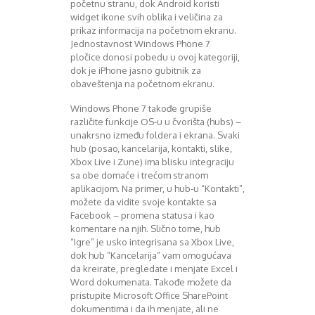
August 2018
početnu stranu, dok Android koristi
widget ikone svih oblika i veličina za
Oktobar 2018
prikaz informacija na početnom ekranu.
Novembar 2018
Jednostavnost Windows Phone 7
Decembar 2018
pločice donosi pobedu u ovoj kategoriji,
Februar 2019
dok je iPhone jasno gubitnik za
Juni 2019
obaveštenja na početnom ekranu.
Juli 2019
Windows Phone 7 takođe grupiše
August 2019
različite funkcije OS-u u čvorišta (hubs) –
Februar 2020
unakrsno između foldera i ekrana. Svaki
April 2020
hub (posao, kancelarija, kontakti, slike,
Xbox Live i Zune) ima blisku integraciju
sa obe domaće i trećom stranom
aplikacijom. Na primer, u hub-u “Kontakti”,
možete da vidite svoje kontakte sa
Facebook – promena statusa i kao
komentare na njih. Slično tome, hub
“Igre”
je usko integrisana sa Xbox Live,
dok hub “Kancelarija” vam omogućava
da kreirate, pregledate i menjate Excel i
Word dokumenata. Takođe možete da
pristupite Microsoft Office SharePoint
dokumentima i da ih menjate, ali ne