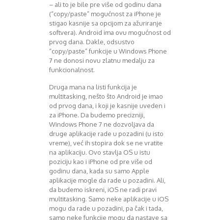
– ali to je bile pre više od godinu dana
(“copy/paste” mogućnost za iPhone je
stigao kasnije sa opcijom za ažuriranje
softvera). Android ima ovu mogućnost od
prvog dana. Dakle, odsustvo
“copy/paste” funkcije u Windows Phone
7 ne donosi novu zlatnu medalju za
funkcionalnost.
Druga mana na listi funkcija je
multitasking, nešto što Android je imao
od prvog dana, i koji je kasnije uveden i
za iPhone. Da budemo precizniji,
Windows Phone 7 ne dozvoljava da
druge aplikacije rade u pozadini (u isto
vreme), već ih stopira dok se ne vratite
na aplikaciju. Ovo stavlja OS u istu
poziciju kao i iPhone od pre više od
godinu dana, kada su samo Apple
aplikacije mogle da rade u pozadini. Ali,
da budemo iskreni, iOS ne radi pravi
multitasking. Samo neke aplikacije u iOS
mogu da rade u pozadini, pa čak i tada,
samo neke funkcije mogu da nastave sa