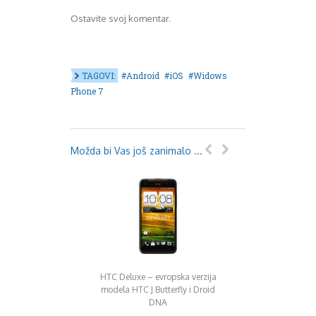
Ostavite svoj komentar.
TAGOVI:
Android
iOS
Widows
Phone 7
Možda bi Vas još zanimalo ...
HTC Deluxe – evropska verzija
HTC One XL – stig
modela HTC J Butterfly i Droid
redove
DNA