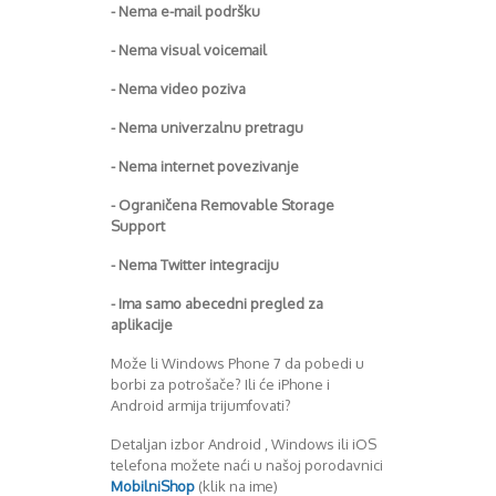
- Nema e-mail podršku
- Nema visual voicemail
- Nema video poziva
- Nema univerzalnu pretragu
- Nema internet povezivanje
- Ograničena Removable Storage
Support
- Nema Twitter integraciju
- Ima samo abecedni pregled za
aplikacije
Može li Windows Phone 7 da pobedi u
borbi za potrošače? Ili će iPhone i
Android armija trijumfovati?
Detaljan izbor Android , Windows ili iOS
telefona možete naći u našoj porodavnici
MobilniShop
(klik na ime)