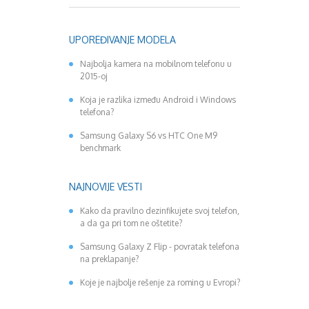
UPOREĐIVANJE MODELA
Najbolja kamera na mobilnom telefonu u
2015-oj
Koja je razlika između Android i Windows
telefona?
Samsung Galaxy S6 vs HTC One M9
benchmark
NAJNOVIJE VESTI
Kako da pravilno dezinfikujete svoj telefon,
a da ga pri tom ne oštetite?
Samsung Galaxy Z Flip - povratak telefona
na preklapanje?
Koje je najbolje rešenje za roming u Evropi?