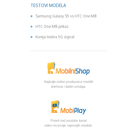
TESTOVI MODELA
Samsung Galaxy S5 vs HTC One M8
HTC One M8 prikaz
Koreja testira 5G signal
Najbolja online prodavnica mobilih
telefona i tablet uredaja.
Poseti naš youtube kanal
video recenzije najnovijih modela.