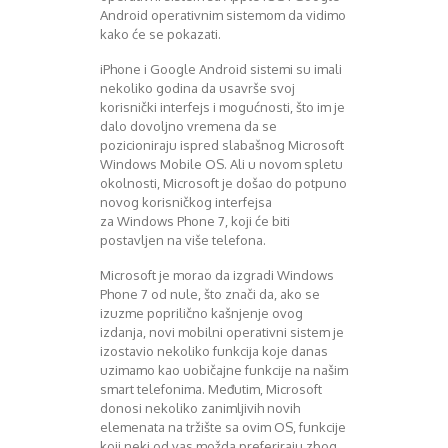
Mart 2013
Sony
Android operativnim sistemom da vidimo
Testovi modela
April 2013
kako će se pokazati.
Upoređivanje modela
Maj 2013
iPhone i Google Android sistemi su imali
Windows Phone
Juni 2013
nekoliko godina da usavrše svoj
Zanimljivosti
Juli 2013
korisnički interfejs i mogućnosti, što im je
August 2013
dalo dovoljno vremena da se
Septembar 2013
pozicioniraju ispred slabašnog Microsoft
Oktobar 2013
Windows Mobile OS. Ali u novom spletu
Novembar 2013
okolnosti, Microsoft je došao do potpuno
novog korisničkog interfejsa
Decembar 2013
za Windows Phone 7, koji će biti
Januar 2014
postavljen na više telefona.
Februar 2014
Mart 2014
Microsoft je morao da izgradi Windows
April 2014
Phone 7 od nule, što znači da, ako se
izuzme poprilično kašnjenje ovog
Maj 2014
izdanja, novi mobilni operativni sistem je
Juni 2014
izostavio nekoliko funkcija koje danas
Juli 2014
uzimamo kao uobičajne funkcije na našim
August 2014
smart telefonima. Međutim, Microsoft
Septembar 2014
donosi nekoliko zanimljivih novih
Oktobar 2014
elemenata na tržište sa ovim OS, funkcije
koji neki od vas možda preferiraju zbog
Novembar 2014