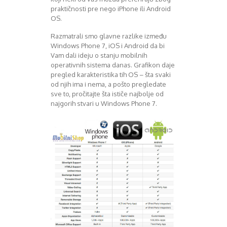
praktičnosti pre nego iPhone ili Android
Decembar 2014
OS.
Januar 2015
Februar 2015
Razmatrali smo glavne razlike između
Mart 2015
Windows Phone 7, iOS i Android da bi
April 2015
Vam dali ideju o stanju mobilnih
operativnih sistema danas. Grafikon daje
Maj 2015
pregled karakteristika tih OS – šta svaki
Juni 2015
od njih ima i nema, a pošto pregledate
Juli 2015
sve to, pročitajte šta ističe najbolje od
August 2015
najgorih stvari u Windows Phone 7.
Septembar 2015
Oktobar 2015
Novembar 2015
Decembar 2015
Januar 2016
Februar 2016
Mart 2016
April 2016
Maj 2016
Juni 2016
Juli 2016