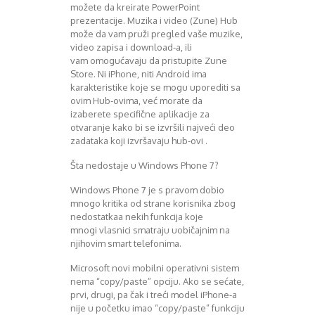
možete da kreirate PowerPoint
prezentacije. Muzika i video (Zune) Hub
može da vam pruži pregled vaše muzike,
video zapisa i download-a, ili
vam omogućavaju da pristupite Zune
Store. Ni iPhone, niti Android ima
karakteristike koje se mogu uporediti sa
ovim Hub-ovima, već morate da
izaberete specifične aplikacije za
otvaranje kako bi se izvršili najveći deo
zadataka koji izvršavaju hub-ovi .
Šta nedostaje u Windows Phone 7?
Windows Phone 7 je s pravom dobio
mnogo kritika od strane korisnika zbog
nedostatkaa nekih funkcija koje
mnogi vlasnici smatraju uobičajnim na
njihovim smart telefonima.
Microsoft novi mobilni operativni sistem
nema “copy/paste” opciju. Ako se sećate,
prvi, drugi, pa čak i treći model iPhone-a
nije u početku imao “copy/paste” funkciju