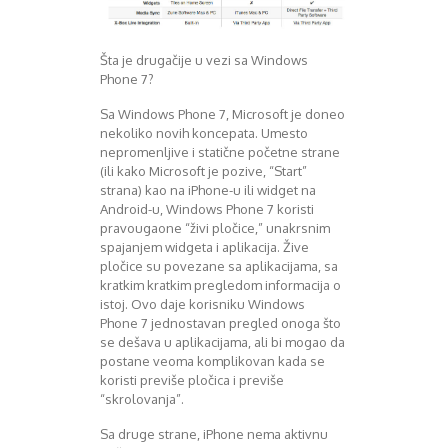
August 2016
Septembar 2016
Oktobar 2016
Šta je drugačije u vezi sa Windows
Novembar 2016
Phone 7?
Decembar 2016
Sa Windows Phone 7, Microsoft je doneo
Januar 2017
nekoliko novih koncepata. Umesto
Februar 2017
nepromenljive i statične početne strane
Mart 2017
(ili kako Microsoft je pozive, “Start”
April 2017
strana) kao na iPhone-u ili widget na
Android-u, Windows Phone 7 koristi
Maj 2017
pravougaone “živi pločice,” unakrsnim
Juni 2017
spajanjem widgeta i aplikacija. Žive
Juli 2017
pločice su povezane sa aplikacijama, sa
August 2017
kratkim kratkim pregledom informacija o
Oktobar 2017
istoj. Ovo daje korisniku Windows
Novembar 2017
Phone 7 jednostavan pregled onoga što
Decembar 2017
se dešava u aplikacijama, ali bi mogao da
postane veoma komplikovan kada se
Februar 2018
koristi previše pločica i previše
Maj 2018
“skrolovanja”.
Juni 2018
Juli 2018
Sa druge strane, iPhone nema aktivnu