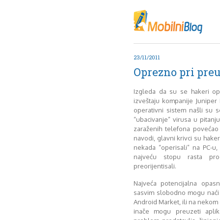
Oktob
Akt
Juli
No
23/11/2011
Mart
Oprezno pri pre
De
Sep
Izgleda da su se hakeri o
M
izveštaju kompanije Juniper 
J
operativni sistem našli su
“ubacivanje” virusa u pitanj
Juni 
zaraženih telefona povećao
navodi, glavni krivci su hake
nekada “operisali” na PC-u,
najveću stopu rasta p
preorijentisali.
Najveća potencijalna opasn
sasvim slobodno mogu naći 
Android Market, ili na neko
inače mogu preuzeti aplik