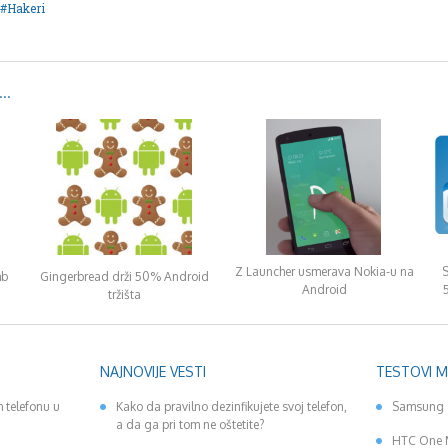
Hakeri
..
Z Launcher usmerava Nokia-u na
S
mb
Gingerbread drži 50% Android
Android
tržišta
NAJNOVIJE VESTI
TESTOVI 
 telefonu u
Kako da pravilno dezinfikujete svoj telefon,
Samsung 
a da ga pri tom ne oštetite?
HTC One 