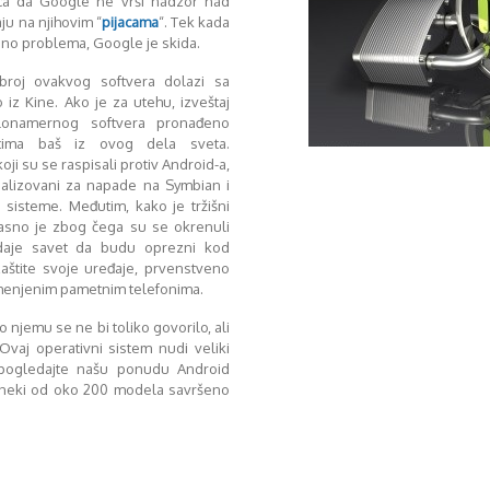
ica da Google ne vrši nadzor nad
ju na njihovim “
pijacama
“. Tek kada
ljno problema, Google je skida.
 broj ovakvog softvera dolazi sa
iz Kine. Ako je za utehu, izveštaj
lonamernog softvera pronađeno
tima baš iz ovog dela sveta.
oji su se raspisali protiv Android-a,
ijalizovani za napade na Symbian i
sisteme. Međutim, kako je tržišni
asno je zbog čega su se okrenuli
 daje savet da budu oprezni kod
zaštite svoje uređaje, prvenstveno
menjenim pametnim telefonima.
o njemu se ne bi toliko govorilo, ali
Ovaj operativni sistem nudi veliki
 pogledajte našu ponudu Android
e neki od oko 200 modela savršeno