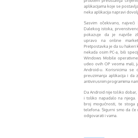
problem predstavlja činjen
aplikacijama koje se postavlja
neka aplikacija napravi dovo
Sasvim očekivano, najveći
Dalekog istoka, prvenstveno 
pokazuje da je najviše z
upravo na online marke
Pretpostavka je da su hakeri k
nekada osim PC-a, bili spec
Windows Mobile operativne 
udeo ovih OP veoma mali, j
Android-u. Korisnicima se
preuzimanja aplikacija i da 
antivirusnim programima na
Da Android nije toliko dobar, 
i toliko napadalo na njega. 
broj mogućnosti, te stoga
telefona. Sigurni smo da ć
odgovarati i vama.