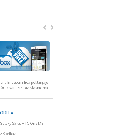
ony Ericsson i Box poklanjaju
50GB svim XPERIA vlasnicima
MODELA
Galaxy S5 vs HTC One M8
M8 prikaz