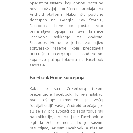
Mart 2013
Sony
operativni sistem, koji donosi potpuno
Testovi modela
April 2013
novi doživljaj korišćenja uređaja na
Android platformi. Nakon što postane
Upoređivanje modela
Maj 2013
dostupan na Google Play Store-u,
Windows Phone
Juni 2013
Facebook Home će postati vrlo
Zanimljivosti
Juli 2013
primamljiva opcija za sve krisnike
August 2013
Facebook aplikacije za Android.
Septembar 2013
Facebook Home je jedno zanimljivo
Oktobar 2013
softversko rešenje, koje predstavlja
unutrašnju intergaciju sa Andorid-om
Novembar 2013
koja svu pažnju fokusira na Facebook
Decembar 2013
sadržaje.
Januar 2014
Februar 2014
Facebook Home koncepcija
Mart 2014
April 2014
Kako je sam Cukerberg tokom
Maj 2014
prezentacije Facebook Home-a istakao,
ovo rešenje namenjeno je većoj
Juni 2014
“socijalizaciji” vašeg Android uređaja, jer
Juli 2014
su se svi proizvođači do sada fokusirali
August 2014
na aplikacije, a ne na ljude. Facebook to
Septembar 2014
izgleda želi promeniti. To je sasvim
Oktobar 2014
razumljivo, jer sam Facebook je idealan
Novembar 2014