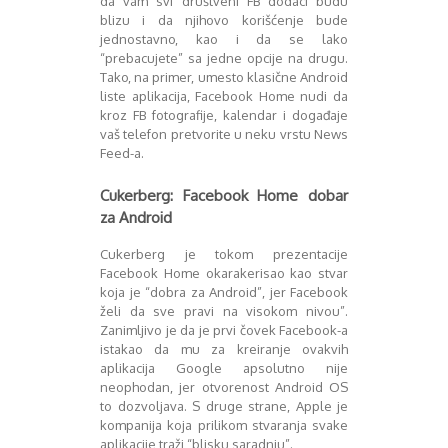
da vam svi društveni FB dodaci budu
blizu i da njihovo korišćenje bude
jednostavno, kao i da se lako
“prebacujete” sa jedne opcije na drugu.
Tako, na primer, umesto klasične Android
liste aplikacija, Facebook Home nudi da
kroz FB fotografije, kalendar i događaje
vaš telefon pretvorite u neku vrstu News
Feed-a.
Cukerberg: Facebook Home dobar
za Android
Cukerberg je tokom prezentacije
Facebook Home okarakerisao kao stvar
koja je “dobra za Android”, jer Facebook
želi da sve pravi na visokom nivou”.
Zanimljivo je da je prvi čovek Facebook-a
istakao da mu za kreiranje ovakvih
aplikacija Google apsolutno nije
neophodan, jer otvorenost Android OS
to dozvoljava. S druge strane, Apple je
kompanija koja prilikom stvaranja svake
aplikacije traži “blisku saradnju”.