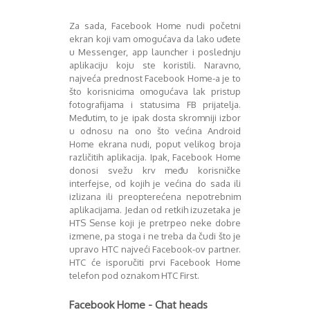
August 2018
Oktobar 2018
Za sada, Facebook Home nudi početni
Novembar 2018
ekran koji vam omogućava da lako uđete
Decembar 2018
u Messenger, app launcher i poslednju
Februar 2019
aplikaciju koju ste koristili. Naravno,
najveća prednost Facebook Home-a je to
Juni 2019
što korisnicima omogućava lak pristup
Juli 2019
fotografijama i statusima FB prijatelja.
August 2019
Međutim, to je ipak dosta skromniji izbor
Februar 2020
u odnosu na ono što većina Android
April 2020
Home ekrana nudi, poput velikog broja
različitih aplikacija. Ipak, Facebook Home
donosi svežu krv među korisničke
interfejse, od kojih je većina do sada ili
izlizana ili preopterećena nepotrebnim
aplikacijama. Jedan od retkih izuzetaka je
HTS Sense koji je pretrpeo neke dobre
izmene, pa stoga i ne treba da čudi što je
upravo HTC najveći Facebook-ov partner.
HTC će isporučiti prvi Facebook Home
telefon pod oznakom HTC First.
Facebook Home - Chat heads