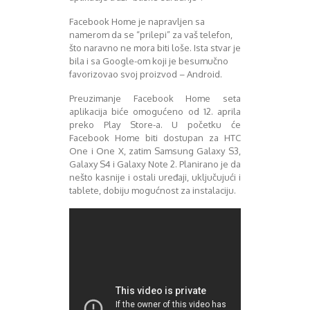
Facebook Home je napravljen sa
namerom da se “prilepi” za vaš telefon,
što naravno ne mora biti loše. Ista stvar je
bila i sa Google-om koji je besumučno
favorizovao svoj proizvod – Android.
Preuzimanje Facebook Home seta
aplikacija biće omogućeno od 12. aprila
preko Play Store-a. U početku će
Facebook Home biti dostupan za HTC
One i One X, zatim Samsung Galaxy S3,
Galaxy S4 i Galaxy Note 2. Planirano je da
nešto kasnije i ostali uređaji, uključujući i
tablete, dobiju mogućnost za instalaciju.