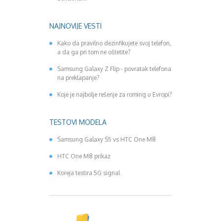
NAJNOVIJE VESTI
Kako da pravilno dezinfikujete svoj telefon,
a da ga pri tom ne oštetite?
Samsung Galaxy Z Flip - povratak telefona
na preklapanje?
Koje je najbolje rešenje za roming u Evropi?
TESTOVI MODELA
Samsung Galaxy S5 vs HTC One M8
HTC One M8 prikaz
Koreja testira 5G signal