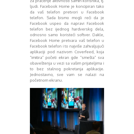
za praćenje aktivnosti samih korisnika, tj.
Decembar 2014
ljudi. Facebook Home je koncipiran tako
da vaš telefon pretvori u Facebook
Januar 2015
telefon. Sada bismo mogli reći da je
Februar 2015
Facebook uspeo da napravi Facebook
Mart 2015
telefon bez ijednog hardverskg dela,
April 2015
odnosno samo koristeći softver. Dakle,
Maj 2015
Facebook Home pretvara vaš telefon u
Juni 2015
Facebook telefon i to najviše zahvaljujući
aplikaciji pod nazivom Coverfeed, koja
Juli 2015
“imitira” početi ekran gde “smešta” sva
August 2015
obaveštenja u vezi sa vašim prijateljima i
Septembar 2015
to bez stalnog pokretanja aplikacije.
Oktobar 2015
Jednostavno, sve vam se nalazi na
Novembar 2015
početnom ekranu.
Decembar 2015
Januar 2016
Februar 2016
Mart 2016
April 2016
Maj 2016
Juni 2016
Juli 2016