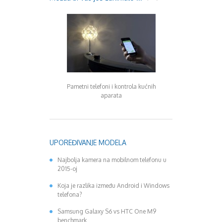
Pametni telefoni i kontrola kućnih
HTC pravi zver od 
aparata
rezolucijom od 1
piksela
UPOREĐIVANJE MODELA
Najbolja kamera na mobilnom telefonu u
2015-oj
Koja je razlika između Android i Windows
telefona?
Samsung Galaxy S6 vs HTC One M9
benchmark