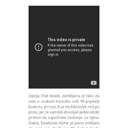
Opcija Chat heads zamišljena je tako da
vam u svakom trenutku vaši FB prijatelji
budu tu, pri ruci. Ili je možda bolje reći pri
prstu, jer će vam biti dovoljan jedan dodir
prstom da započnete ćaskanje sa njima.
Dakle, Facebook Home je jasno smišljen