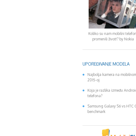
Koliko su nam mobilni telefon
promenili život!? by Nokia
UPOREĐIVANJE MODELA
Najbolja kamera na mobilnom
2015-oj
Koja je razlika između Andro
telefona?
Samsung Galaxy S6 vs HTC
benchmark