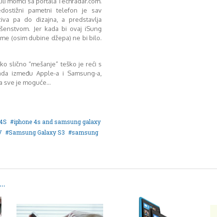
ili momci sa portala Techradar.com.
dostižni pametni telefon je sav
iva pa do dizajna, a predstavlja
ršenstvom. Jer kada bi ovaj iSung
eme (osim dubine džepa) ne bi bilo.
ko slično “mešanje” teško je reći s
vlada između Apple-a i Samsung-a,
isa sve je moguće…
 4S
iphone 4s and samsung galaxy
V
Samsung Galaxy S3
samsung
..