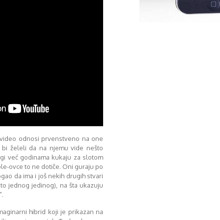
j video odnosi prvenstveno na one
ji bi želeli da na njemu vide nešto
gi već godinama kukaju za slotom
ple-ovce to ne dotiče. Oni guraju po
gao da ima i još nekih drugih stvari
to jednog jedinog), na šta ukazuju
”.
aginarni hibrid koji je prikazan na