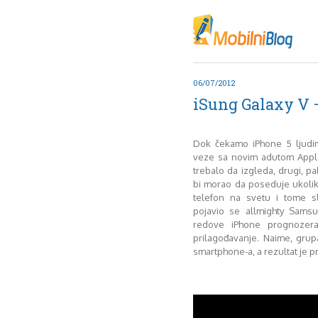
Oktob
Akt
Juli
No
06/07/2012
Mart
iSung Galaxy V –
De
Sep
M
Dok čekamo iPhone 5 ljudi
J
veze sa novim adutom Apple
trebalo da izgleda, drugi, pa
Juni 
bi morao da poseduje ukolik
telefon na svetu i tome s
pojavio se allmighty Sams
redove iPhone prognozera.
prilagođavanje. Naime, grupa
smartphone-a, a rezultat je 