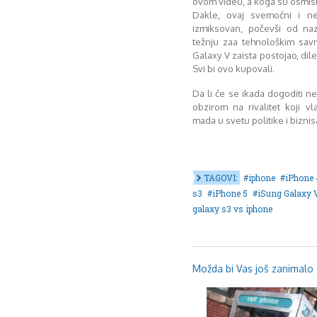
ovom videu, a koga su osmisl
Dakle, ovaj svemoćni i ne
izmiksovan, počevši od naz
težnju zaa tehnološkim sav
Galaxy V zaista postojao, dil
Svi bi ovo kupovali.
Da li će se ikada dogoditi ne
obzirom na rivalitet koji 
mada u svetu politike i bizn
TAGOVI:
iphone
iPhone
s3
iPhone 5
iSung Galaxy 
galaxy s3 vs iphone
Možda bi Vas još zanimalo .