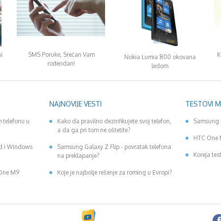
i
SMS Poruke, Srećan Vam
K
Nokia Lumia 800 okovana
rođendan!
ledom
NAJNOVIJE VESTI
TESTOVI 
 telefonu u
Kako da pravilno dezinfikujete svoj telefon,
Samsung 
a da ga pri tom ne oštetite?
HTC One 
id i Windows
Samsung Galaxy Z Flip - povratak telefona
Koreja tes
na preklapanje?
 One M9
Koje je najbolje rešenje za roming u Evropi?