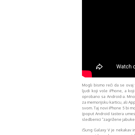
Mogli bismo reći da se ova
ljudi koji vole iPhone, a ko
oprobano sa Android-a. Mno
za memorijsku karticu, ali Ap
svom. Taj novi iPhone 5 bi mo
(poput Android tastera umes
sledbenici “zagrižene jabuke
iSung Galaxy V je nekakav im