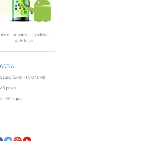
ako da mi baterija na telefonu
duže traje?
MODELA
Galaxy S5 vs HTC One M8
M8 prikaz
tira 5G signal