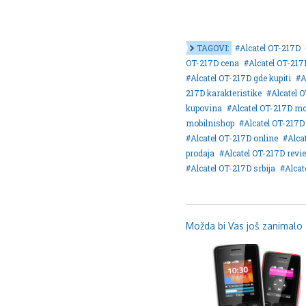
TAGOVI:
Alcatel OT-217D
OT-217D cena
Alcatel OT-217D
Alcatel OT-217D gde kupiti
A
217D karakteristike
Alcatel 
kupovina
Alcatel OT-217D mo
mobilnishop
Alcatel OT-217D
Alcatel OT-217D online
Alca
prodaja
Alcatel OT-217D revi
Alcatel OT-217D srbija
Alcat
Možda bi Vas još zanimalo .