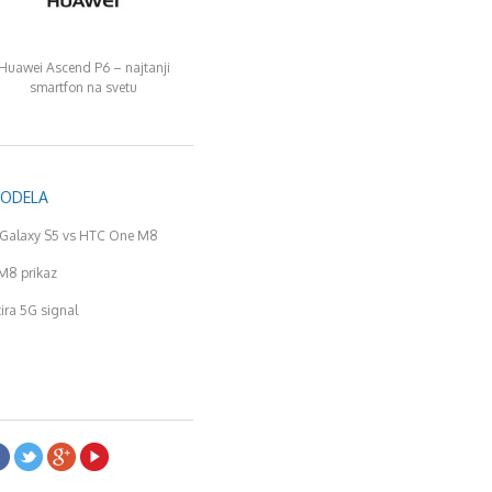
Huawei Ascend P6 – najtanji
smartfon na svetu
MODELA
Galaxy S5 vs HTC One M8
M8 prikaz
tira 5G signal