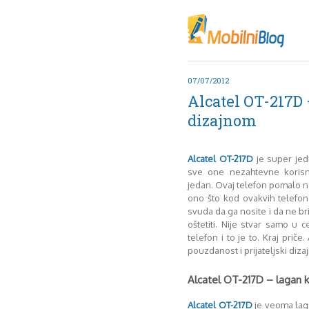
Oktob
Akt
Juli
No
07/07/2012
Mart
Alcatel OT-217D 
De
dizajnom
Sep
M
J
Alcatel OT-217D
je super jedn
sve one nezahtevne korisn
Juni 
jedan. Ovaj telefon pomalo ne
ono što kod ovakvih telefon
svuda da ga nosite i da ne bri
oštetiti. Nije stvar samo u 
telefon i to je to. Kraj priče
pouzdanost i prijateljski dizaj
Alcatel OT-217D – lagan k
Alcatel OT-217D
je veoma laga