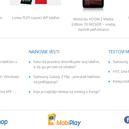
an
Lumia 1520 najveći WP telefon
Motorola XOOM 2 Media
Edition 3G MZ608 – uređaj
moćnih performansi
NAJNOVIJE VESTI
TESTOVI 
 telefonu u
Kako da pravilno dezinfikujete svoj telefon,
Samsung 
a da ga pri tom ne oštetite?
HTC One 
id i Windows
Samsung Galaxy Z Flip - povratak telefona
Koreja tes
na preklapanje?
 One M9
Koje je najbolje rešenje za roming u Evropi?