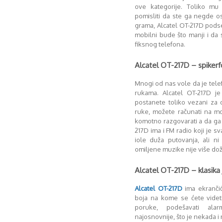
ove kategorije. Toliko mu
pomisliti da ste ga negde os
grama, Alcatel OT-217D podse
mobilni bude što manji i da 
fiksnog telefona.
Alcatel OT-217D – spikerfo
Mnogi od nas vole da je telef
rukama. Alcatel OT-217D je
postanete toliko vezani za 
ruke, možete računati na m
komotno razgovarati a da ga i
217D ima i FM radio koji je 
iole duža putovanja, ali 
omiljene muzike nije više doži
Alcatel OT-217D – klasika 
Alcatel OT-217D
ima ekrančić
boja na kome se ćete videt
poruke, podešavati ala
najosnovnije, što je nekada i 