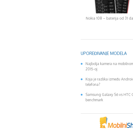
Nokia 108 – baterija od 31 d
UPOREĐIVANJE MODELA
Najbolja kamera na mobilnom
2015-oj
Koja je razlika između Andro
telefona?
Samsung Galaxy S6 vs HTC
benchmark