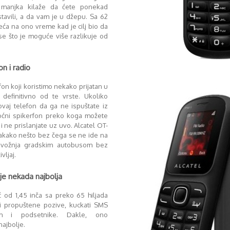
 manjka kilaže da ćete ponekad
tavili, a da vam je u džepu. Sa 62
ća na ono vreme kad je cilj bio da
se što je moguće više razlikuje od
n i radio
on koji koristimo nekako prijatan u
 definitivno od te vrste. Ukoliko
ovaj telefon da ga ne ispuštate iz
oćni spikerfon preko koga možete
 ne prislanjate uz uvo. Alcatel OT-
svakako nešto bez čega se ne ide na
ni vožnja gradskim autobusom bez
vljaj.
je nekada najbolja
 od 1,45 inča sa preko 65 hiljada
i propuštene pozive, kuckati SMS
rm i podsetnike. Dakle, ono
najbolje.