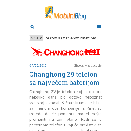
Aktuelno
Oktobar 2011
Novembar 2011
Android
Aplikacije
Decembar 2011
TAG:
telefon sa najvećom baterijom
Januar 2012
Apple
BlackBerry
Februar 2012
Mart 2012
Google
April 2012
HTC
07/08/2013
Nikola Marinković
Maj 2012
Huawei
Changhong Z9 telefon
Juni 2012
Igrice
sa najvećom baterijom
Juli 2012
iOS
August 2012
Lenovo
Changhong Z9 je telefon koji je do pre
Septembar 2012
LG
nekoliko dana bio gotovo nepoznat
Motorola
Oktobar 2012
svetskoj javnosti. Slična situacija je bila i
Novembar 2012
Nokia
sa imenom ove kompanije iz Kine, ali
Pitamo stručnjake
Decembar 2012
izgleda da će pomenuti model nešto
promeniti na tom planu. Radi se o
Prikaz modela
Januar 2013
pametnom telefonu koji će predstavljati
Samsung
Februar 2013
najvećeg konkurenta