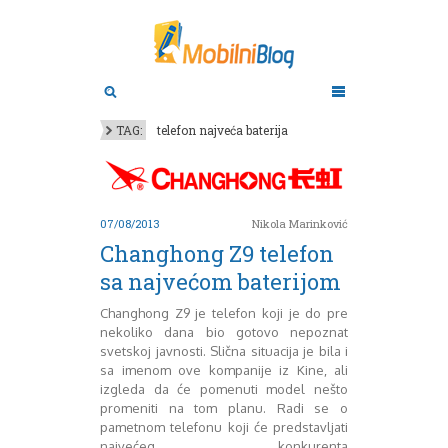
Aktuelno
Oktobar 2011
Novembar 2011
Android
Aplikacije
Decembar 2011
TAG:
telefon najveća baterija
Januar 2012
Apple
BlackBerry
Februar 2012
Mart 2012
Google
April 2012
HTC
07/08/2013
Nikola Marinković
Maj 2012
Huawei
Changhong Z9 telefon
Juni 2012
Igrice
sa najvećom baterijom
Juli 2012
iOS
August 2012
Lenovo
Changhong Z9 je telefon koji je do pre
Septembar 2012
LG
nekoliko dana bio gotovo nepoznat
Motorola
Oktobar 2012
svetskoj javnosti. Slična situacija je bila i
Novembar 2012
Nokia
sa imenom ove kompanije iz Kine, ali
Pitamo stručnjake
Decembar 2012
izgleda da će pomenuti model nešto
promeniti na tom planu. Radi se o
Prikaz modela
Januar 2013
pametnom telefonu koji će predstavljati
Samsung
Februar 2013
najvećeg konkurenta