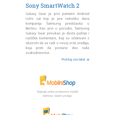
Mart 2013
Sony
Sony SmartWatch 2
Testovi modela
April 2013
Upoređivanje modela
Maj 2013
Galaxy Gear je prvi pametni Android
ručni sat koji je pre nekoliko dana
Windows Phone
Juni 2013
kompanija Samsung predstavila u
Zanimljivosti
Juli 2013
Berlinu. Kao prvi u porodici, Samsung
August 2013
Galaxy Gear privukao je dosta pažnje i
Septembar 2013
različite komentare, koji su očekivani s
Oktobar 2013
obzirom da se radi o novoj vrsti uređaja,
Novembar 2013
koja preti da postane deo naše
Decembar 2013
svakodnevnice.
Januar 2014
Pročitaj ceo tekst
Februar 2014
Mart 2014
April 2014
Maj 2014
Juni 2014
Juli 2014
Najbolja online prodavnica mobilih
telefona i tablet uredaja.
August 2014
Septembar 2014
Oktobar 2014
Novembar 2014