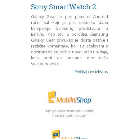
Mart 2013
Sony
Sony SmartWatch 2
Testovi modela
April 2013
Upoređivanje modela
Maj 2013
Galaxy Gear je prvi pametni Android
ručni sat koji je pre nekoliko dana
Windows Phone
Juni 2013
kompanija Samsung predstavila u
Zanimljivosti
Juli 2013
Berlinu. Kao prvi u porodici, Samsung
August 2013
Galaxy Gear privukao je dosta pažnje i
Septembar 2013
različite komentare, koji su očekivani s
Oktobar 2013
obzirom da se radi o novoj vrsti uređaja,
Novembar 2013
koja preti da postane deo naše
Decembar 2013
svakodnevnice.
Januar 2014
Pročitaj ceo tekst
Februar 2014
Mart 2014
April 2014
Maj 2014
Juni 2014
Juli 2014
Najbolja online prodavnica mobilih
telefona i tablet uredaja.
August 2014
Septembar 2014
Oktobar 2014
Novembar 2014