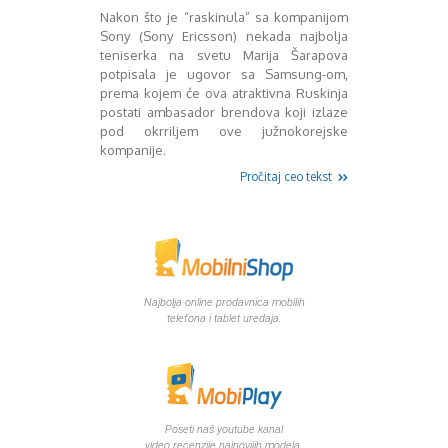
Mart 2013
Sony
Nakon što je “raskinula” sa kompanijom
Testovi modela
April 2013
Sony (Sony Ericsson) nekada najbolja
Upoređivanje modela
Maj 2013
teniserka na svetu Marija Šarapova
Windows Phone
Juni 2013
potpisala je ugovor sa Samsung-om,
prema kojem će ova atraktivna Ruskinja
Zanimljivosti
Juli 2013
postati ambasador brendova koji izlaze
August 2013
pod okrriljem ove južnokorejske
Septembar 2013
kompanije.
Oktobar 2013
Pročitaj ceo tekst
Novembar 2013
Decembar 2013
Januar 2014
Februar 2014
Mart 2014
April 2014
Najbolja online prodavnica mobilih
Maj 2014
telefona i tablet uredaja.
Juni 2014
Juli 2014
August 2014
Septembar 2014
Oktobar 2014
Poseti naš youtube kanal
Novembar 2014
video recenzije najnovijih modela.