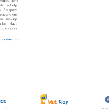
a kompanijom
da najbolja
a Šarapova
amsung-om,
vna Ruskinja
 koji izlaze
okorejske
j ceo tekst
Pratite