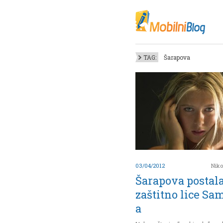
Oktob
Akt
Juli
No
TAG:
Šarapova
Mart
De
Sep
M
J
Juni 
03/04/2012
Niko
Šarapova postal
zaštitno lice S
a