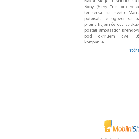
Nakon što je “raskinula” s
Sony (Sony Ericsson) neka
teniserka na svetu Marij
potpisala je ugovor sa S
prema kojem će ova atrakti
postati ambasador brendova
pod okrriljem ove južn
kompanije.
Pročita