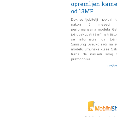
opremljen kam
od 13MP
Dok su ljubitelji mobilnih t
nakon 5 meseci odu
performansama modela Gal
još uvek „pali i žari“ na tržišt
se informacije da Južn
Samsung uveliko radi na 
modelu vrhunske klase Gala
treba da nasledi svog fa
prethodnika.
Pročita