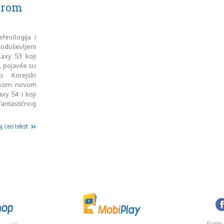
erom
ehnologija i
ševljeni
axy S3 koji
u, pojavile su
o Korejski
svom novom
xy S4 i koji
ntastičnog
j ceo tekst
Pratite