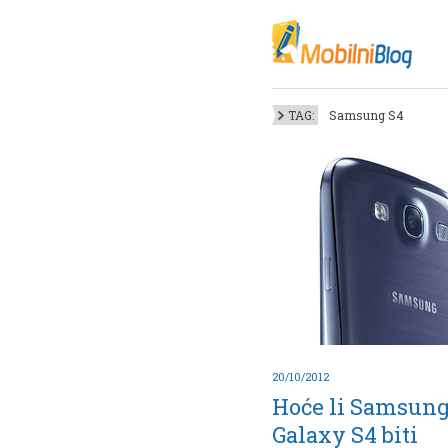
Oktob
Akt
Juli
No
TAG:
Samsung S4
Mart
De
Sep
M
J
Juni 
20/10/2012
Hoće li Samsun
Galaxy S4 biti