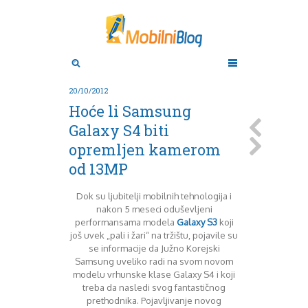
Aktuelno
Oktobar 2011
Novembar 2011
Android
Aplikacije
Decembar 2011
20/10/2012
Januar 2012
Apple
Hoće li Samsung
BlackBerry
Februar 2012
Galaxy S4 biti
Mart 2012
Google
opremljen kamerom
April 2012
HTC
Maj 2012
Huawei
od 13MP
Juni 2012
Igrice
Juli 2012
iOS
Dok su ljubitelji mobilnih tehnologija i
August 2012
Lenovo
nakon 5 meseci oduševljeni
Septembar 2012
LG
performansama modela
Galaxy S3
koji
još uvek „pali i žari“ na tržištu, pojavile su
Motorola
Oktobar 2012
se informacije da Južno Korejski
Novembar 2012
Nokia
Samsung uveliko radi na svom novom
Pitamo stručnjake
Decembar 2012
modelu vrhunske klase Galaxy S4 i koji
Prikaz modela
Januar 2013
treba da nasledi svog fantastičnog
Samsung
Februar 2013
prethodnika. Pojavljivanje novog