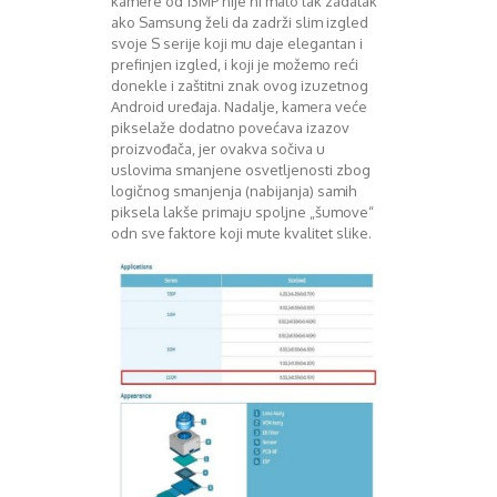
kamere od 13MP nije ni malo lak zadatak
ako Samsung želi da zadrži slim izgled
Decembar 2014
svoje S serije koji mu daje elegantan i
Januar 2015
prefinjen izgled, i koji je možemo reći
Februar 2015
donekle i zaštitni znak ovog izuzetnog
Mart 2015
Android uređaja. Nadalje, kamera veće
April 2015
pikselaže dodatno povećava izazov
Maj 2015
proizvođača, jer ovakva sočiva u
Juni 2015
uslovima smanjene osvetljenosti zbog
logičnog smanjenja (nabijanja) samih
Juli 2015
piksela lakše primaju spoljne „šumove“
August 2015
odn sve faktore koji mute kvalitet slike.
Septembar 2015
Oktobar 2015
Novembar 2015
Decembar 2015
Januar 2016
Februar 2016
Mart 2016
April 2016
Maj 2016
Juni 2016
Juli 2016