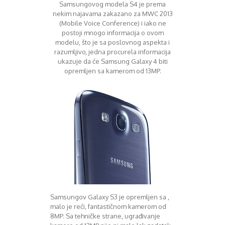
Mart 2013
Sony
Samsungovog modela S4 je prema
nekim najavama zakazano za MWC 2013
Testovi modela
April 2013
(Mobile Voice Conference) i iako ne
Upoređivanje modela
Maj 2013
postoji mnogo informacija o ovom
Windows Phone
Juni 2013
modelu, što je sa poslovnog aspekta i
Zanimljivosti
Juli 2013
razumljivo, jedna procurela informacija
August 2013
ukazuje da će Samsung Galaxy 4 biti
Septembar 2013
opremljen sa kamerom od 13MP.
Oktobar 2013
Novembar 2013
Decembar 2013
Januar 2014
Februar 2014
Mart 2014
April 2014
Maj 2014
Juni 2014
Juli 2014
August 2014
Samsungov Galaxy S3 je opremljen sa ,
Septembar 2014
malo je reći, fantastičnom kamerom od
Oktobar 2014
8MP. Sa tehničke strane, ugrađivanje
Novembar 2014