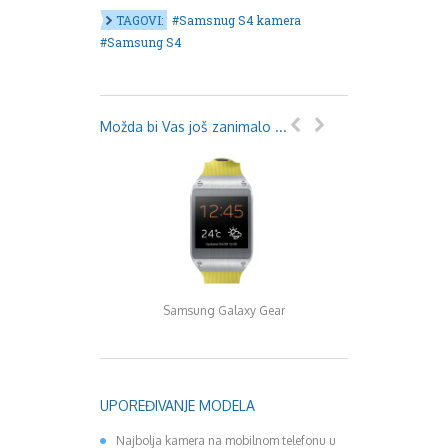
August 2018
TAGOVI:
Samsnug S4 kamera
Oktobar 2018
Samsung S4
Novembar 2018
Decembar 2018
Februar 2019
Juni 2019
Možda bi Vas još zanimalo ...
Juli 2019
August 2019
Februar 2020
April 2020
Galaxy S5 će imat
Samsung Galaxy Gear
kućište!?
UPOREĐIVANJE MODELA
Najbolja kamera na mobilnom telefonu u