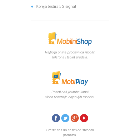
Koreja testira 5G signal
Najbolja online prodavnica mobilih
telefona i tablet uredaja.
Poseti naš youtube kanal
video recenzije najnovijih modela.
Pratite nas na našim društvenim
profilima.