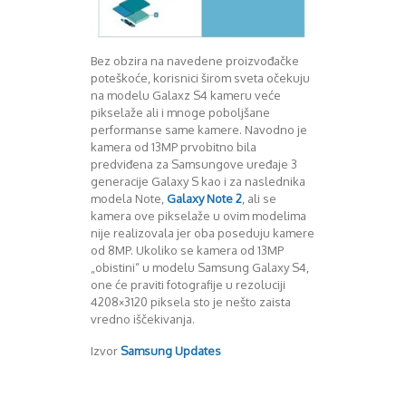
August 2016
Septembar 2016
Oktobar 2016
Bez obzira na navedene proizvođačke
Novembar 2016
poteškoće, korisnici širom sveta očekuju
Decembar 2016
na modelu Galaxz S4 kameru veće
Januar 2017
pikselaže ali i mnoge poboljšane
performanse same kamere. Navodno je
Februar 2017
kamera od 13MP prvobitno bila
Mart 2017
predviđena za Samsungove uređaje 3
April 2017
generacije Galaxy S kao i za naslednika
Maj 2017
modela Note,
Galaxy Note 2
, ali se
Juni 2017
kamera ove pikselaže u ovim modelima
Juli 2017
nije realizovala jer oba poseduju kamere
od 8MP. Ukoliko se kamera od 13MP
August 2017
„obistini“ u modelu Samsung Galaxy S4,
Oktobar 2017
one će praviti fotografije u rezoluciji
Novembar 2017
4208×3120 piksela sto je nešto zaista
Decembar 2017
vredno iščekivanja.
Februar 2018
Maj 2018
Izvor
Samsung Updates
Juni 2018
Juli 2018