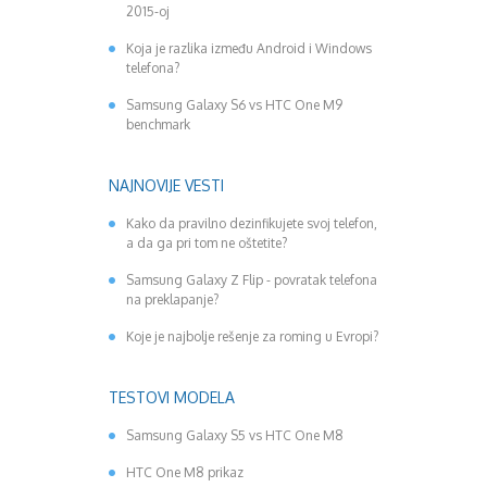
2015-oj
Koja je razlika između Android i Windows
telefona?
Samsung Galaxy S6 vs HTC One M9
benchmark
NAJNOVIJE VESTI
Kako da pravilno dezinfikujete svoj telefon,
a da ga pri tom ne oštetite?
Samsung Galaxy Z Flip - povratak telefona
na preklapanje?
Koje je najbolje rešenje za roming u Evropi?
TESTOVI MODELA
Samsung Galaxy S5 vs HTC One M8
HTC One M8 prikaz