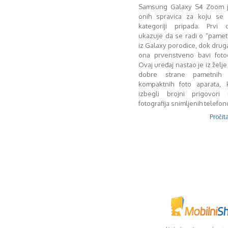
Samsung Galaxy S4 Zoom j
onih spravica za koju se p
kategoriji pripada. Prvi
ukazuje da se radi o “pamet
iz Galaxy porodice, dok drug
ona prvenstveno bavi fotog
Ovaj uređaj nastao je iz želj
dobre strane pametnih 
kompaktnih foto aparata,
izbegli brojni prigovori 
fotografija snimljenih telefo
Pročita