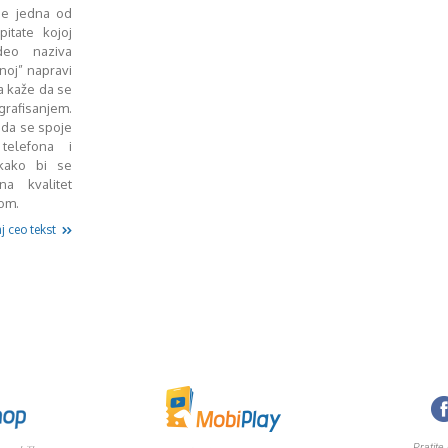
e jedna od
itate kojoj
 deo naziva
noj” napravi
a kaže da se
rafisanjem.
e da se spoje
telefona i
 kako bi se
na kvalitet
nom.
j ceo tekst
Pratite