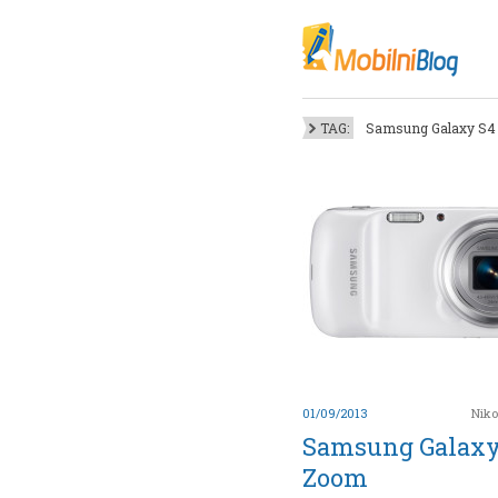
Oktob
Akt
Juli
No
TAG:
Samsung Galaxy S4 
Mart
De
Sep
M
J
Juni 
01/09/2013
Niko
Samsung Galaxy
Zoom