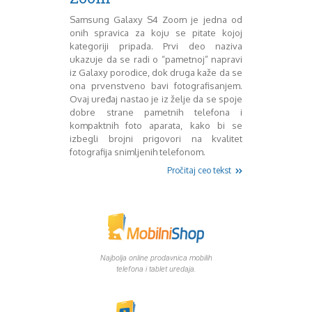
Mart 2013
Sony
Samsung Galaxy S4 Zoom je jedna od
Testovi modela
April 2013
onih spravica za koju se pitate kojoj
Upoređivanje modela
Maj 2013
kategoriji pripada. Prvi deo naziva
Windows Phone
Juni 2013
ukazuje da se radi o “pametnoj” napravi
Zanimljivosti
Juli 2013
iz Galaxy porodice, dok druga kaže da se
August 2013
ona prvenstveno bavi fotografisanjem.
Septembar 2013
Ovaj uređaj nastao je iz želje da se spoje
Oktobar 2013
dobre strane pametnih telefona i
kompaktnih foto aparata, kako bi se
Novembar 2013
izbegli brojni prigovori na kvalitet
Decembar 2013
fotografija snimljenih telefonom.
Januar 2014
Pročitaj ceo tekst
Februar 2014
Mart 2014
April 2014
Maj 2014
Juni 2014
Juli 2014
Najbolja online prodavnica mobilih
August 2014
telefona i tablet uredaja.
Septembar 2014
Oktobar 2014
Novembar 2014