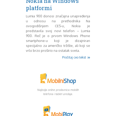
Nokia na Windows
Mart 2013
Sony
platformi
Testovi modela
April 2013
Upoređivanje modela
Maj 2013
Lumia 900 donosi značajna unapređenja
Windows Phone
Juni 2013
u odnosu na prethodnika Na
Zanimljivosti
Juli 2013
ovogodišnjem CES-u, Nokia je
August 2013
predstavila svoj novi telefon – Lumia
900. Reč je o prvom Windows Phone
Septembar 2013
smartphone-u koji je dizajniran
Oktobar 2013
specijalno za američko tržište, ali koji se
Novembar 2013
vrlo brzo proširio na ostatak sveta.
Decembar 2013
Pročitaj ceo tekst
Januar 2014
Februar 2014
Mart 2014
April 2014
Maj 2014
Juni 2014
Najbolja online prodavnica mobilih
Juli 2014
telefona i tablet uredaja.
August 2014
Septembar 2014
Oktobar 2014
Novembar 2014