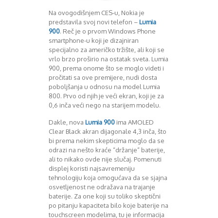
Mart 2013
Sony
Na ovogodišnjem CES-u, Nokia je
Testovi modela
April 2013
predstavila svoj novi telefon –
Lumia
Upoređivanje modela
Maj 2013
900
. Reč je o prvom Windows Phone
Windows Phone
Juni 2013
smartphone-u koji je dizajniran
Zanimljivosti
Juli 2013
specijalno za američko tržište, ali koji se
August 2013
vrlo brzo proširio na ostatak sveta. Lumia
Septembar 2013
900, prema onome što se moglo videti i
pročitati sa ove premijere, nudi dosta
Oktobar 2013
poboljšanja u odnosu na model Lumia
Novembar 2013
800. Prvo od njih je veći ekran, koji je za
Decembar 2013
0,6 inča veći nego na starijem modelu.
Januar 2014
Februar 2014
Dakle, nova
Lumia 900
ima AMOLED
Clear Black akran dijagonale 4,3 inča, što
Mart 2014
bi prema nekim skepticima moglo da se
April 2014
odrazi na nešto kraće “držanje” baterije,
Maj 2014
ali to nikako ovde nije slučaj. Pomenuti
Juni 2014
displej koristi najsavremeniju
Juli 2014
tehnologiju koja omogućava da se sjajna
August 2014
osvetljenost ne odražava na trajanje
Septembar 2014
baterije. Za one koji su toliko skeptični
po pitanju kapaciteta bilo koje baterije na
Oktobar 2014
touchscreen modelima, tu je informacija
Novembar 2014