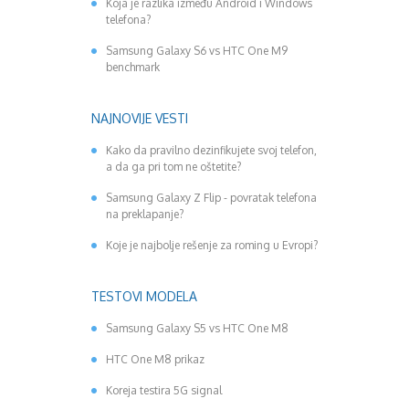
Koja je razlika između Android i Windows
telefona?
Samsung Galaxy S6 vs HTC One M9
benchmark
NAJNOVIJE VESTI
Kako da pravilno dezinfikujete svoj telefon,
a da ga pri tom ne oštetite?
Samsung Galaxy Z Flip - povratak telefona
na preklapanje?
Koje je najbolje rešenje za roming u Evropi?
TESTOVI MODELA
Samsung Galaxy S5 vs HTC One M8
HTC One M8 prikaz
Koreja testira 5G signal