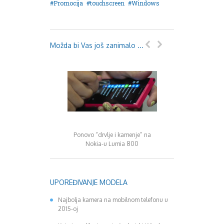
Promocija
touchscreen
Windows
Možda bi Vas još zanimalo ...
Ponovo “drvlje i kamenje” na
Nokia tablet sa Wi
Nokia-u Lumia 800
8 uskoro
UPOREĐIVANJE MODELA
Najbolja kamera na mobilnom telefonu u
2015-oj