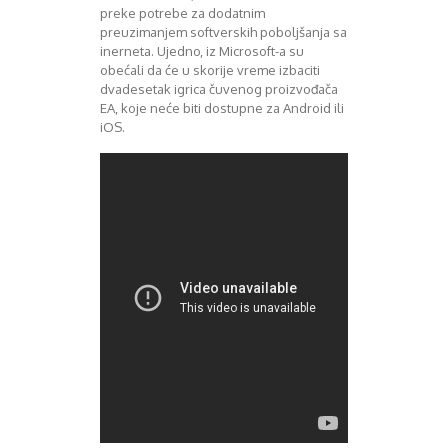
preke potrebe za dodatnim
preuzimanjem softverskih poboljšanja sa
inerneta. Ujedno, iz Microsoft-a su
obećali da će u skorije vreme izbaciti
dvadesetak igrica čuvenog proizvođača
EA, koje neće biti dostupne za Android ili
iOS.