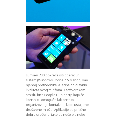
Lumia-u 900 pokreće isti operativni
sistem (Windows Phone 7.5 Mango) kao i
njenog prethodnika, a jedna od glavnih
kvaliteta ovog telefona u softverskom
smislu biće People Hub opcija koja će
korisniku omogućiti lak pristup i
organizovanje kontakata, kao i ustaljene
društvene mreže. Aplikacije su prilično
dobro urađene, tako da neće biti neke