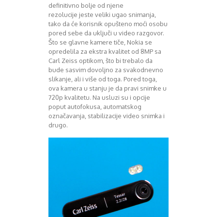
August 2018
definitivno bolje od njene
Oktobar 2018
rezolucije jeste veliki ugao snimanja,
Novembar 2018
tako da će korisnik opušteno moći osobu
pored sebe da uključi u video razgovor.
Decembar 2018
Što se glavne kamere tiče, Nokia se
Februar 2019
opredelila za ekstra kvalitet od 8MP sa
Juni 2019
Carl Zeiss optikom, što bi trebalo da
Juli 2019
bude sasvim dovoljno za svakodnevno
August 2019
slikanje, ali i više od toga. Pored toga,
Februar 2020
ova kamera u stanju je da pravi snimke u
720p kvalitetu. Na usluzi su i opcije
April 2020
poput autofokusa, automatskog
označavanja, stabilizacije video snimka i
drugo.