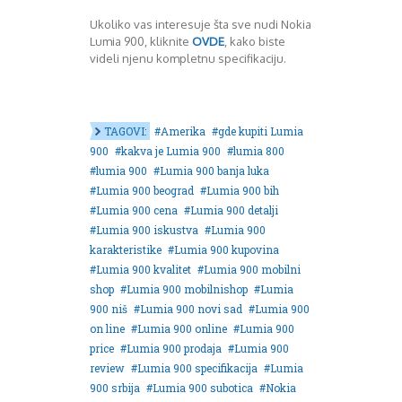
Ukoliko vas interesuje šta sve nudi Nokia
Lumia 900, kliknite
OVDE
, kako biste
videli njenu kompletnu specifikaciju.
TAGOVI:
Amerika
gde kupiti Lumia
900
kakva je Lumia 900
lumia 800
lumia 900
Lumia 900 banja luka
Lumia 900 beograd
Lumia 900 bih
Lumia 900 cena
Lumia 900 detalji
Lumia 900 iskustva
Lumia 900
karakteristike
Lumia 900 kupovina
Lumia 900 kvalitet
Lumia 900 mobilni
shop
Lumia 900 mobilnishop
Lumia
900 niš
Lumia 900 novi sad
Lumia 900
on line
Lumia 900 online
Lumia 900
price
Lumia 900 prodaja
Lumia 900
review
Lumia 900 specifikacija
Lumia
900 srbija
Lumia 900 subotica
Nokia