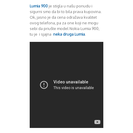
Lumia 900
je stigla u našu ponudu i
sigurni smo da bi to bila prava kupovina.
Ok, jasno je da cena odražava kvalitet
ovog telefona, pa za one koji ne mogu
sebi da priušte model Nokia Lumia 900,
tu je i sjajna
neka druga
Lumia
.