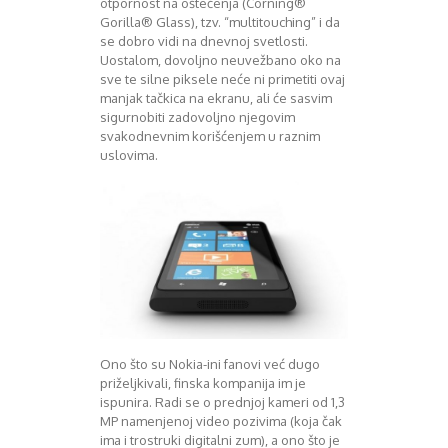
otpornost na oštećenja (Corning®
August 2016
Gorilla® Glass), tzv. “multitouching” i da
Septembar 2016
se dobro vidi na dnevnoj svetlosti.
Oktobar 2016
Uostalom, dovoljno neuvežbano oko na
Novembar 2016
sve te silne piksele neće ni primetiti ovaj
manjak tačkica na ekranu, ali će sasvim
Decembar 2016
sigurnobiti zadovoljno njegovim
Januar 2017
svakodnevnim korišćenjem u raznim
Februar 2017
uslovima.
Mart 2017
April 2017
Maj 2017
Juni 2017
Juli 2017
August 2017
Oktobar 2017
Novembar 2017
Decembar 2017
Ono što su Nokia-ini fanovi već dugo
Februar 2018
priželjkivali, finska kompanija im je
Maj 2018
ispunira. Radi se o prednjoj kameri od 1,3
Juni 2018
MP namenjenoj video pozivima (koja čak
Juli 2018
ima i trostruki digitalni zum), a ono što je