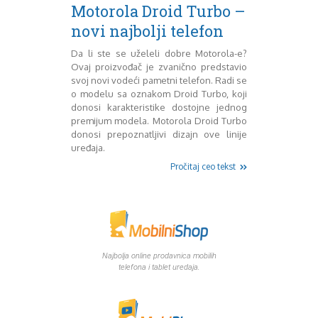
Mart 2013
Sony
Motorola Droid Turbo –
Testovi modela
April 2013
novi najbolji telefon
Upoređivanje modela
Maj 2013
Windows Phone
Juni 2013
Da li ste se uželeli dobre Motorola-e?
Ovaj proizvođač je zvanično predstavio
Zanimljivosti
Juli 2013
svoj novi vodeći pametni telefon. Radi se
August 2013
o modelu sa oznakom Droid Turbo, koji
Septembar 2013
donosi karakteristike dostojne jednog
Oktobar 2013
premijum modela. Motorola Droid Turbo
Novembar 2013
donosi prepoznatljivi dizajn ove linije
Decembar 2013
uređaja.
Januar 2014
Pročitaj ceo tekst
Februar 2014
Mart 2014
April 2014
Maj 2014
Juni 2014
Juli 2014
Najbolja online prodavnica mobilih
telefona i tablet uredaja.
August 2014
Septembar 2014
Oktobar 2014
Novembar 2014