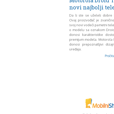
Motorola Droid 
novi najbolji tel
Da li ste se uželeli dobre
Ovaj proizvođač je zvaničn
svoj novi vodeći pametni tele
o modelu sa oznakom Droid 
donosi karakteristike dost
premijum modela. Motorola 
donosi prepoznatljivi dizaj
uređaja.
Pročita