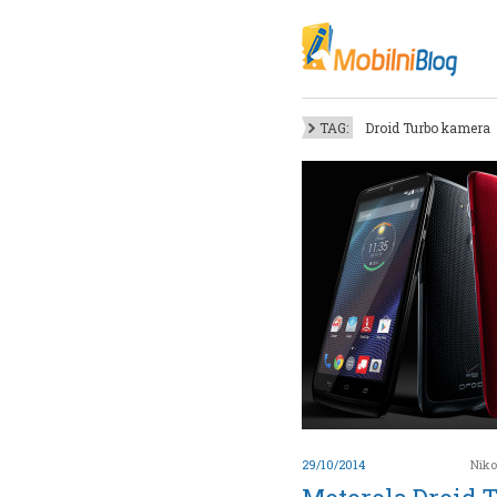
Oktob
Akt
Juli
No
TAG:
Droid Turbo kamera
Mart
De
Sep
M
J
Juni 
29/10/2014
Niko