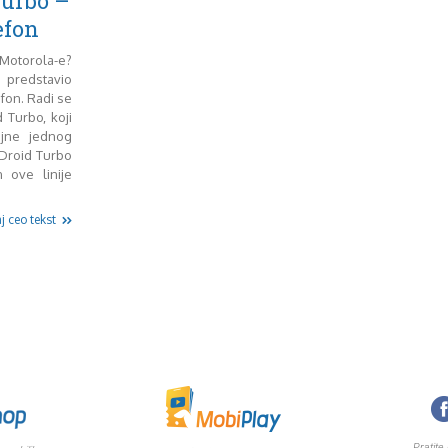
Turbo –
efon
 Motorola-e?
o predstavio
fon. Radi se
Turbo, koji
ojne jednog
Droid Turbo
n ove linije
j ceo tekst
Pratite