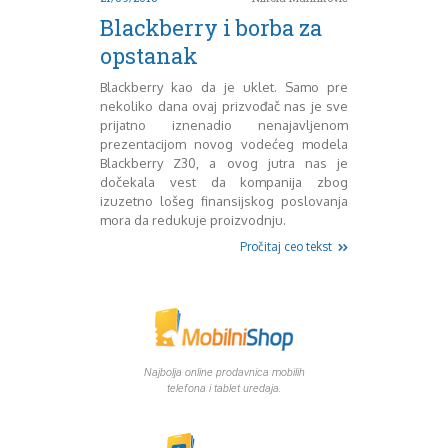
August 2016
Blackberry i borba za
Septembar 2016
opstanak
Oktobar 2016
Novembar 2016
Blackberry kao da je uklet. Samo pre
Decembar 2016
nekoliko dana ovaj prizvođač nas je sve
Januar 2017
prijatno iznenadio nenajavljenom
prezentacijom novog vodećeg modela
Februar 2017
Blackberry Z30, a ovog jutra nas je
Mart 2017
dočekala vest da kompanija zbog
April 2017
izuzetno lošeg finansijskog poslovanja
Maj 2017
mora da redukuje proizvodnju.
Juni 2017
Pročitaj ceo tekst
Juli 2017
August 2017
Oktobar 2017
Novembar 2017
Decembar 2017
Februar 2018
Najbolja online prodavnica mobilih
Maj 2018
telefona i tablet uredaja.
Juni 2018
Juli 2018