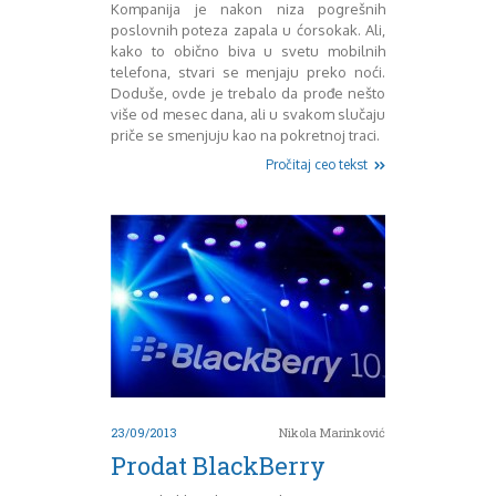
Mart 2013
Sony
Kompanija je nakon niza pogrešnih
poslovnih poteza zapala u ćorsokak. Ali,
Testovi modela
April 2013
kako to obično biva u svetu mobilnih
Upoređivanje modela
Maj 2013
telefona, stvari se menjaju preko noći.
Windows Phone
Juni 2013
Doduše, ovde je trebalo da prođe nešto
Zanimljivosti
Juli 2013
više od mesec dana, ali u svakom slučaju
August 2013
priče se smenjuju kao na pokretnoj traci.
Septembar 2013
Pročitaj ceo tekst
Oktobar 2013
Novembar 2013
Decembar 2013
Januar 2014
Februar 2014
Mart 2014
April 2014
Maj 2014
Juni 2014
Juli 2014
August 2014
23/09/2013
Nikola Marinković
Septembar 2014
Prodat BlackBerry
Oktobar 2014
Novembar 2014