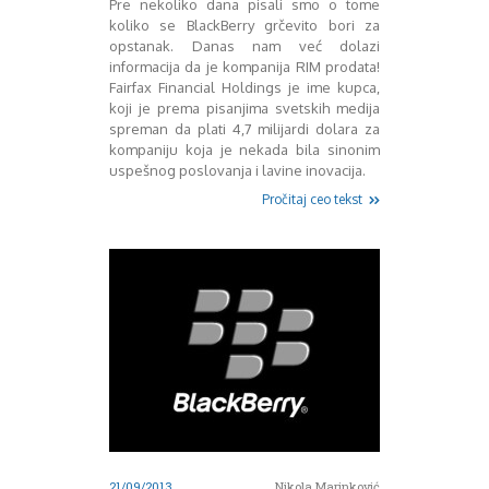
Pre nekoliko dana pisali smo o tome
Decembar 2014
koliko se BlackBerry grčevito bori za
opstanak. Danas nam već dolazi
Januar 2015
informacija da je kompanija RIM prodata!
Februar 2015
Fairfax Financial Holdings je ime kupca,
Mart 2015
koji je prema pisanjima svetskih medija
April 2015
spreman da plati 4,7 milijardi dolara za
Maj 2015
kompaniju koja je nekada bila sinonim
Juni 2015
uspešnog poslovanja i lavine inovacija.
Juli 2015
Pročitaj ceo tekst
August 2015
Septembar 2015
Oktobar 2015
Novembar 2015
Decembar 2015
Januar 2016
Februar 2016
Mart 2016
April 2016
Maj 2016
Juni 2016
Juli 2016
21/09/2013
Nikola Marinković