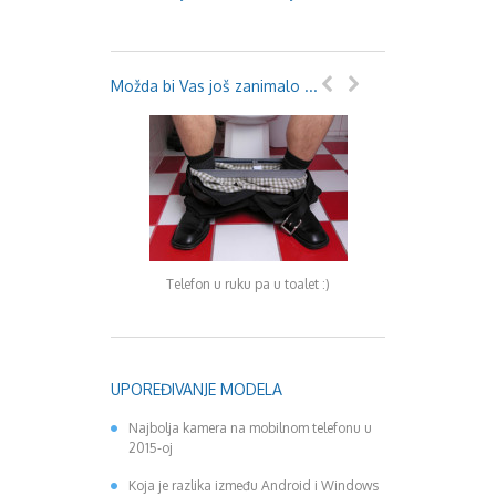
August 2018
Oktobar 2018
Novembar 2018
Decembar 2018
Možda bi Vas još zanimalo ...
Februar 2019
Juni 2019
Juli 2019
August 2019
Februar 2020
April 2020
Telefon u ruku pa u toalet :)
Prodat Black
UPOREĐIVANJE MODELA
Najbolja kamera na mobilnom telefonu u
2015-oj
Koja je razlika između Android i Windows