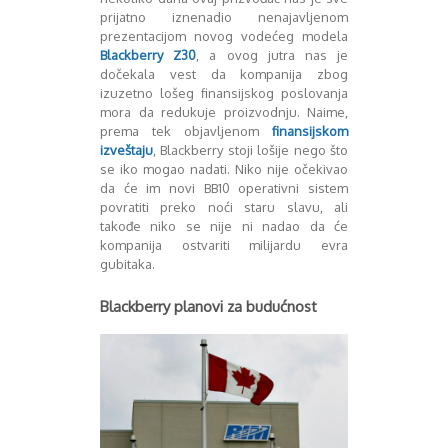
Mart 2013
Sony
prijatno iznenadio nenajavljenom
Testovi modela
April 2013
prezentacijom novog vodećeg modela
Upoređivanje modela
Maj 2013
Blackberry Z30
, a ovog jutra nas je
Windows Phone
Juni 2013
dočekala vest da kompanija zbog
izuzetno lošeg finansijskog poslovanja
Zanimljivosti
Juli 2013
mora da redukuje proizvodnju. Naime,
August 2013
prema tek objavljenom
finansijskom
Septembar 2013
izveštaju
, Blackberry stoji lošije nego što
Oktobar 2013
se iko mogao nadati. Niko nije očekivao
Novembar 2013
da će im novi BB10 operativni sistem
Decembar 2013
povratiti preko noći staru slavu, ali
Januar 2014
takođe niko se nije ni nadao da će
kompanija ostvariti milijardu evra
Februar 2014
gubitaka.
Mart 2014
April 2014
Blackberry planovi za budućnost
Maj 2014
Juni 2014
Juli 2014
August 2014
Septembar 2014
Oktobar 2014
Novembar 2014