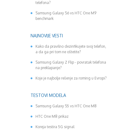
telefona?
Samsung Galaxy S6 vs HTC One M9
benchmark
NAJNOVIJE VESTI
Kako da pravilno dezinfikujete svoj telefon,
a da ga pri tom ne oštetite?
Samsung Galaxy Z Flip - povratak telefona
na preklapanje?
Koje je najbolje rešenje za roming u Evropi?
TESTOVI MODELA
Samsung Galaxy S5 vs HTC One M8
HTC One M8 prikaz
Koreja testira 5G signal