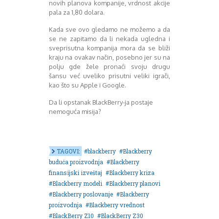
novih planova kompanije, vrdnost akcije
August 2016
pala za 1,80 dolara.
Septembar 2016
Oktobar 2016
Kada sve ovo gledamo ne možemo a da
Novembar 2016
se ne zapitamo da li nekada ugledna i
sveprisutna kompanija mora da se bliži
Decembar 2016
kraju na ovakav način, posebno jer su na
Januar 2017
polju gde žele pronaći svoju drugu
Februar 2017
šansu već uveliko prisutni veliki igrači,
Mart 2017
kao što su Apple i Google.
April 2017
Da li opstanak BlackBerry-ja postaje
Maj 2017
nemoguća misija?
Juni 2017
Juli 2017
August 2017
Oktobar 2017
TAGOVI:
blackberry
Blackberry
Novembar 2017
buduća proizvodnja
Blackberry
Decembar 2017
finansijski izveštaj
Blackberry kriza
Februar 2018
Blackberry modeli
Blackberry planovi
Maj 2018
Blackberry poslovanje
Blackberry
Juni 2018
proizvodnja
Blackberry vrednost
Juli 2018
BlackBerry Z10
BlackBerry Z30