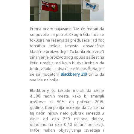
Decembar 2014
Januar 2015
Februar 2015
Mart 2015
Prema prvim najavama RIM će morati da
April 2015
se puvuče sa potrošačkog tržišta i da se
Maj 2015
fokusira na rešenja za preduzeća i ad hoc
Juni 2015
tehnička rešeja umesto dosadašnje
klasične proizvodnje. To konkretno znači
Juli 2015
smanjenje proizvodnog opusa sa šest na
August 2015
četiri uređaja, od kojih bi dva trebalo da
Septembar 2015
budu visoke, a dva niske klase. Šteta, jer
Oktobar 2015
se sa modelom
Blackberry Z10
činilo da
Novembar 2015
sve ide na bolje.
Decembar 2015
Blackberry će takođe morati da ukine
Januar 2016
4.500 radnih mesta, kako bi smanjili
Februar 2016
troškove za 50% do početka 2015.
Mart 2016
godine. Kompanija očekuje da će se na
April 2016
taj način njihov neto gubitak smestiti u
Maj 2016
okvir od oko 250 miliona dolara,
Juni 2016
odnosno na oko 0,50 dolara po akciji.
Inače, nakon objavljivanja izveštaja i
Juli 2016