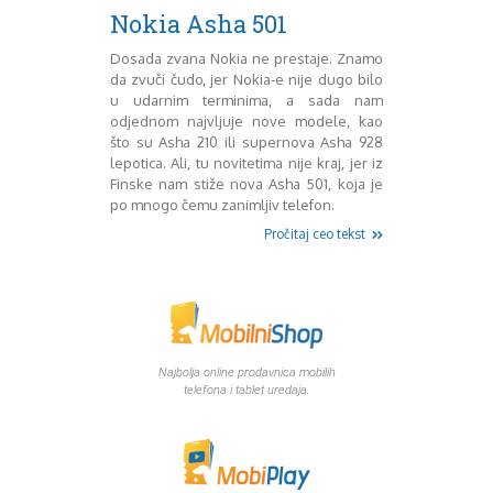
Mart 2013
Sony
Nokia Asha 501
Testovi modela
April 2013
Upoređivanje modela
Maj 2013
Dosada zvana Nokia ne prestaje. Znamo
da zvuči čudo, jer Nokia-e nije dugo bilo
Windows Phone
Juni 2013
u udarnim terminima, a sada nam
Zanimljivosti
Juli 2013
odjednom najvljuje nove modele, kao
August 2013
što su Asha 210 ili supernova Asha 928
Septembar 2013
lepotica. Ali, tu novitetima nije kraj, jer iz
Oktobar 2013
Finske nam stiže nova Asha 501, koja je
Novembar 2013
po mnogo čemu zanimljiv telefon.
Decembar 2013
Pročitaj ceo tekst
Januar 2014
Februar 2014
Mart 2014
April 2014
Maj 2014
Juni 2014
Najbolja online prodavnica mobilih
telefona i tablet uredaja.
Juli 2014
August 2014
Septembar 2014
Oktobar 2014
Novembar 2014