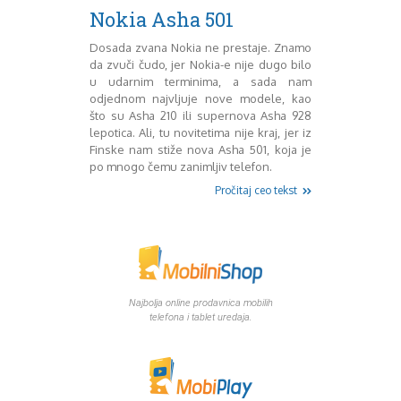
Mart 2013
Sony
Nokia Asha 501
Testovi modela
April 2013
Upoređivanje modela
Maj 2013
Dosada zvana Nokia ne prestaje. Znamo
da zvuči čudo, jer Nokia-e nije dugo bilo
Windows Phone
Juni 2013
u udarnim terminima, a sada nam
Zanimljivosti
Juli 2013
odjednom najvljuje nove modele, kao
August 2013
što su Asha 210 ili supernova Asha 928
Septembar 2013
lepotica. Ali, tu novitetima nije kraj, jer iz
Oktobar 2013
Finske nam stiže nova Asha 501, koja je
Novembar 2013
po mnogo čemu zanimljiv telefon.
Decembar 2013
Pročitaj ceo tekst
Januar 2014
Februar 2014
Mart 2014
April 2014
Maj 2014
Juni 2014
Najbolja online prodavnica mobilih
telefona i tablet uredaja.
Juli 2014
August 2014
Septembar 2014
Oktobar 2014
Novembar 2014