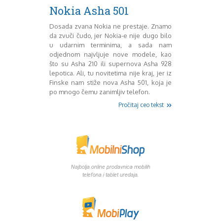
Mart 2013
Sony
Nokia Asha 501
Testovi modela
April 2013
Upoređivanje modela
Maj 2013
Dosada zvana Nokia ne prestaje. Znamo
da zvuči čudo, jer Nokia-e nije dugo bilo
Windows Phone
Juni 2013
u udarnim terminima, a sada nam
Zanimljivosti
Juli 2013
odjednom najvljuje nove modele, kao
August 2013
što su Asha 210 ili supernova Asha 928
Septembar 2013
lepotica. Ali, tu novitetima nije kraj, jer iz
Oktobar 2013
Finske nam stiže nova Asha 501, koja je
Novembar 2013
po mnogo čemu zanimljiv telefon.
Decembar 2013
Pročitaj ceo tekst
Januar 2014
Februar 2014
Mart 2014
April 2014
Maj 2014
Juni 2014
Najbolja online prodavnica mobilih
telefona i tablet uredaja.
Juli 2014
August 2014
Septembar 2014
Oktobar 2014
Novembar 2014