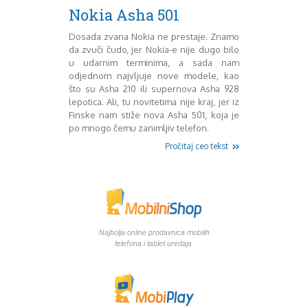
Mart 2013
Sony
Nokia Asha 501
Testovi modela
April 2013
Upoređivanje modela
Maj 2013
Dosada zvana Nokia ne prestaje. Znamo
da zvuči čudo, jer Nokia-e nije dugo bilo
Windows Phone
Juni 2013
u udarnim terminima, a sada nam
Zanimljivosti
Juli 2013
odjednom najvljuje nove modele, kao
August 2013
što su Asha 210 ili supernova Asha 928
Septembar 2013
lepotica. Ali, tu novitetima nije kraj, jer iz
Oktobar 2013
Finske nam stiže nova Asha 501, koja je
Novembar 2013
po mnogo čemu zanimljiv telefon.
Decembar 2013
Pročitaj ceo tekst
Januar 2014
Februar 2014
Mart 2014
April 2014
Maj 2014
Juni 2014
Najbolja online prodavnica mobilih
telefona i tablet uredaja.
Juli 2014
August 2014
Septembar 2014
Oktobar 2014
Novembar 2014