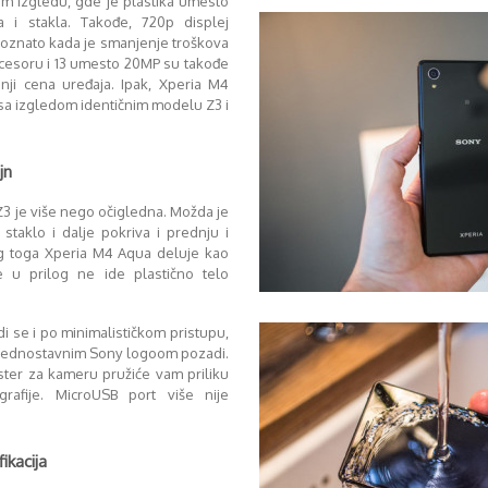
om izgledu, gde je plastika umesto
a i stakla. Takođe, 720p displej
oznato kada je smanjenje troškova
ocesoru i 13 umesto 20MP su takođe
nji cena uređaja. Ipak, Xperia M4
 sa izgledom identičnim modelu Z3 i
jn
3 je više nego očigledna. Možda je
 staklo i dalje pokriva i prednju i
og toga Xperia M4 Aqua deluje kao
e u prilog ne ide plastično telo
di se i po minimalističkom pristupu,
 jednostavnim Sony logoom pozadi.
ter za kameru pružiće vam priliku
rafije. MicroUSB port više nije
ikacija