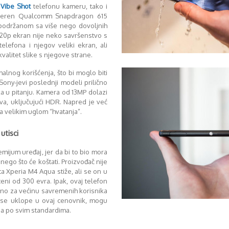
Vibe Shot
telefonu kameru, tako i
overen Qualcomm Snapdragon 615
održanom sa više nego dovoljnih
20p ekran nije neko savršenstvo s
elefona i njegov veliki ekran, ali
kvalitet slike s njegove strane.
lnog korišćenja, što bi moglo biti
 Sony-jevi poslednji modeli prilično
a u pitanju. Kamera od 13MP dolazi
a, uključujući HDR. Napred je već
 velikim uglom “hvatanja”.
utisci
mijum uređaj, jer da bi to bio mora
nego što će koštati. Proizvođač nije
šta Xperia M4 Aqua stiže, ali se on u
eni od 300 evra. Ipak, ovaj telefon
ebno za većinu savremenih korisnika
o se uklope u ovaj cenovnik, mogu
na po svim standardima.