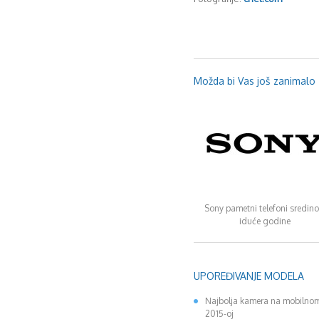
Možda bi Vas još zanimalo .
Sony pametni telefoni sredin
iduće godine
UPOREĐIVANJE MODELA
Najbolja kamera na mobilnom
2015-oj