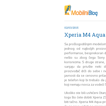
Oktob
Akt
Juli
No
02/03/2015
Mart
Xperia M4 Aqua 
De
Sep
Sa prošlogodišnjim modelo
M
jednog od najboljih proiz
J
performanse, besprekoran d
nešto su zbog čega Sony 
Juni 
korisnicima. S druge stra
sanjaju da priušte neki d
proizvođač drži do sebe i 
javnosti da se cenovno pril
je telefon koji bi trebalo d
koji nemaju novca za vodeći 
Ukoliko ste bili ushićeni čit
toga što ćete dobiti Xperia Z
biti tačno. Xperia M4 Aqua pre