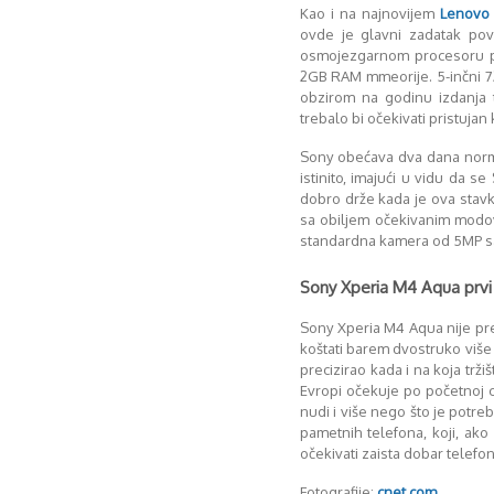
Kao i na najnovijem
Lenovo 
ovde je glavni zadatak p
osmojezgarnom procesoru p
2GB RAM mmeorije. 5-inčni 7
obzirom na godinu izdanja t
trebalo bi očekivati pristujan 
Sony obećava dva dana norma
istinito, imajući u vidu da se
dobro drže kada je ova stavk
sa obiljem očekivanim modov
standardna kamera od 5MP sa
Sony Xperia M4 Aqua prvi 
Sony Xperia M4 Aqua nije pre
koštati barem dvostruko više 
precizirao kada i na koja trži
Evropi očekuje po početnoj c
nudi i više nego što je potr
pametnih telefona, koji, ak
očekivati zaista dobar telefo
Fotografije:
cnet.com