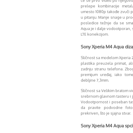
će se prvo videti po njegov
prelepe kombinacije metal
umesto 1080p takođe zvuči p
u pitanju. Manje snage u pr
posledice težnje da se sma
Aqua je i dalje vodootporan,
LTE konekcijom.
Sony Xperia M4 Aqua diza
Sličnost sa modelom Xperia Z
plastika preuzela primat, ali
zadnju stranu telefona. Zb
premijum uređaj, iako tom
debljine 7,3mm.
Sličnost sa Velikim bratom vi
srebrnom glavnom tasteru i
Vodootpornost i poseban tas
da pravite podvodne fotog
prekriven, što je sjajna stvar.
Sony Xperia M4 Aqua spcif