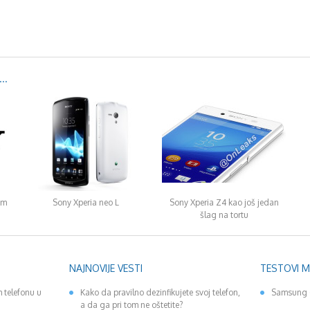
..
om
Sony Xperia neo L
Sony Xperia Z4 kao još jedan
šlag na tortu
NAJNOVIJE VESTI
TESTOVI 
 telefonu u
Kako da pravilno dezinfikujete svoj telefon,
Samsung 
a da ga pri tom ne oštetite?