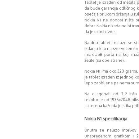
Tablet je izrađen od metala p
da bude garancija odličnog kval
osećaja prilikom držanja u ru
Nokia N1 ne donosi ništa ori
dobra Nokia nikada ne bi tram
da je tako i ovde.
Na dnu tableta nalaze se st
izdanju kao na sve većem broj
microUSB porta na koji mož
želite (sa obe strane).
Nokia N1 ima oko 320 grama,
je tablet izrađen iz jednog 
lepo zaobljene pa nema sumn
Na dijagonali od 7,9 inča
rezolucije od 1536×2048 piks
sa terena kažu da je slika pri
Nokia N1 specifikacija
Unutra se nalazo Intel-ov
unapređenom grafikom i 