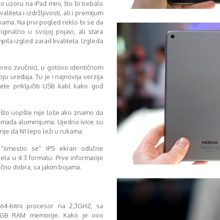
o uzoru na iPad mini, što bi trebalo
iteta i izdržljivosti, ali i premijum
kama. Na prvi pogled reklo bi se da
ginalno u svojoj pojavi, ali stara
pila izgled zarad kvaliteta. Izgleda
ereo zvučnici, u gotovo identičnom
u uređaja. Tu je i najnovija verzija
ete priključiti USB kabl kako god
 što uopšte nije loše ako znamo da
komada aluminijuma. Ujedno ivice su
je da N1 lepo leži u rukama.
 “smestio se” IPS ekran odlične
ela u 4:3 formatu. Prve informacije
lično dobra, sa jakim bojama.
 64-bitni procesor na 2,3GHZ, sa
2GB RAM memorije. Kako je ovo