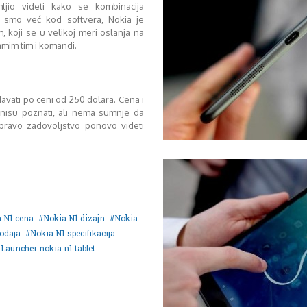
mljio videti kako se kombinacija
d smo već kod softvera, Nokia je
, koji se u velikoj meri oslanja na
mim tim i komandi.
avati po ceni od 250 dolara. Cena i
 nisu poznati, ali nema sumnje da
 pravo zadovoljstvo ponovo videti
 N1 cena
Nokia N1 dizajn
Nokia
odaja
Nokia N1 specifikacija
 Launcher nokia n1 tablet