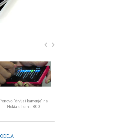
Ponovo “drvlje i kamenje” na
Nokia-u Lumia 800
MODELA