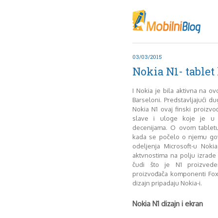
Oktob
Akt
Juli
No
03/03/2015
Mart
Nokia N1- tablet
De
Sep
I Nokia je bila aktivna na
M
Barseloni. Predstavljajući d
J
Nokia N1 ovaj finski proizv
slave i uloge koje je u 
Juni 
decenijama. O ovom tablet
kada se počelo o njemu gov
odeljenja Microsoft-u Noki
aktvnostima na polju izrade
čudi što je N1 proizved
proizvođača komponenti Fox
dizajn pripadaju Nokia-i.
Nokia N1 dizajn i ekran