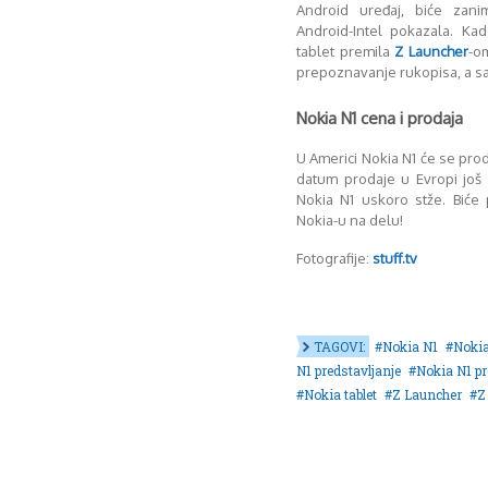
Android uređaj, biće zani
Android-Intel pokazala. Ka
tablet premila
Z Launcher
-om
prepoznavanje rukopisa, a sa
Nokia N1 cena i prodaja
U Americi Nokia N1 će se prod
datum prodaje u Evropi još
Nokia N1 uskoro stže. Biće
Nokia-u na delu!
Fotografije:
stuff.tv
TAGOVI:
Nokia N1
Nokia
N1 predstavljanje
Nokia N1 pr
Nokia tablet
Z Launcher
Z