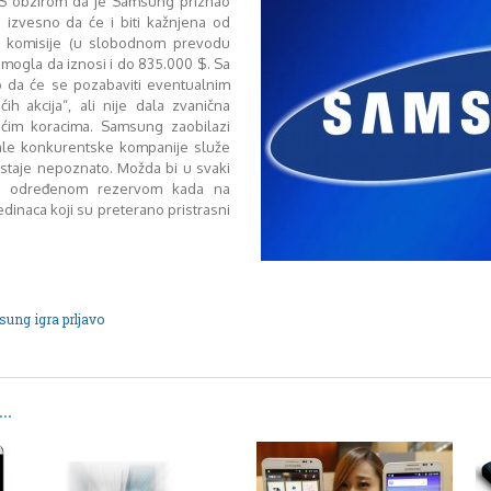
a. S obzirom da je Samsung priznao
 izvesno da će i biti kažnjena od
de komisije (u slobodnom prevodu
 mogla da iznosi i do 835.000 $. Sa
o da će se pozabaviti eventualnim
h akcija“, ali nije dala zvanična
ćim koracima. Samsung zaobilazi
stale konkurentske kompanije služe
ostaje nepoznato. Možda bi u svaki
a određenom rezervom kada na
dinaca koji su preterano pristrasni
ung igra prljavo
..