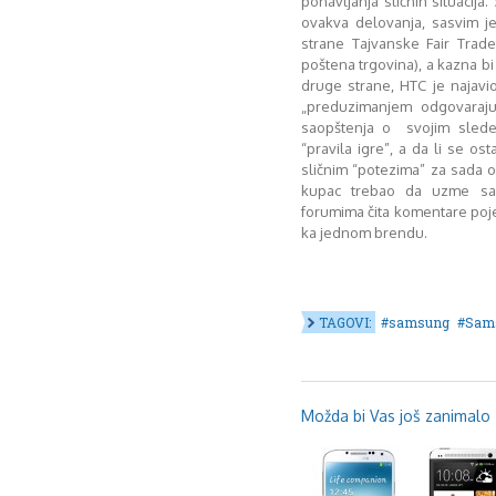
ponavljanja sličnih situacij
ovakva delovanja, sasvim je
strane Tajvanske Fair Tra
poštena trgovina), a kazna bi
druge strane, HTC je najavi
„preduzimanjem odgovarajući
saopštenja o svojim slede
“pravila igre”, a da li se o
sličnim “potezima” za sada 
kupac trebao da uzme s
forumima čita komentare poje
ka jednom brendu.
TAGOVI:
samsung
Sams
Možda bi Vas još zanimalo .