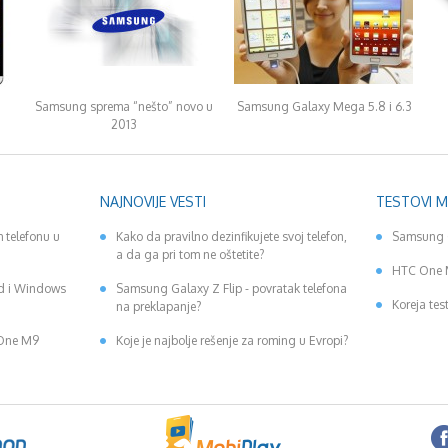
Samsung sprema “nešto” novo u
Samsung Galaxy Mega 5.8 i 6.3
2013
NAJNOVIJE VESTI
TESTOVI 
 telefonu u
Kako da pravilno dezinfikujete svoj telefon,
Samsung 
a da ga pri tom ne oštetite?
HTC One 
id i Windows
Samsung Galaxy Z Flip - povratak telefona
Koreja tes
na preklapanje?
 One M9
Koje je najbolje rešenje za roming u Evropi?