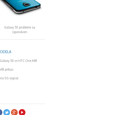
Galaxy S5 problemi sa
isporukom
MODELA
Galaxy S5 vs HTC One M8
M8 prikaz
tira 5G signal