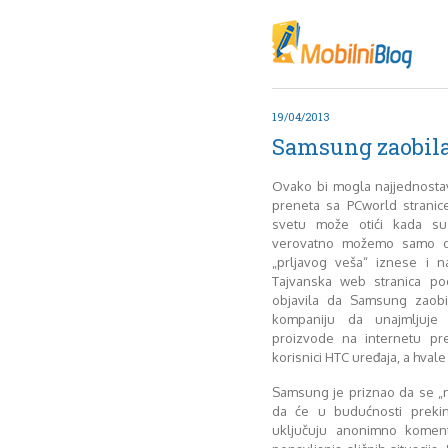
Oktob
Akt
Juli
No
19/04/2013
Mart
Samsung zaobilaz
De
Sep
Ovako bi mogla najjednostav
M
preneta sa PCworld strani
J
svetu može otići kada su
verovatno možemo samo da
Juni 
„prljavog veša“ iznese i 
Tajvanska web stranica p
objavila da Samsung zaobil
kompaniju da unajmljuje 
proizvode na internetu pre
korisnici HTC uređaja, a hva
Samsung je priznao da se „nep
da će u budućnosti prekin
uključuju anonimno koment