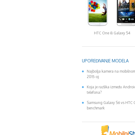
HTC One ili Galaxy S4
UPOREĐIVANJE MODELA
Najbolja kamera na mobilnom
2015-oj
Koja je razlika između Andro
telefona?
Samsung Galaxy S6 vs HTC
benchmark