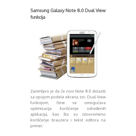
August 2018
Oktobar 2018
Samsung Galaxy Note 8.0 Dual View
Novembar 2018
funkcija
Decembar 2018
Februar 2019
Juni 2019
Juli 2019
August 2019
Februar 2020
April 2020
Zanimljivo je da će novi Note 8.0 dolaziti
sa opcijom podele ekrana, tzv. Dual View
funkcijom, čime se omogućava
optimizacija korišćenje određenih
aplikacija, kao što su istovremeno
korišćenje brauzera i tekst editora na
primer.