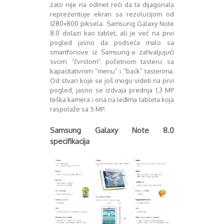
Mart 2013
Sony
zato nije na odmet reći da ta dijagonala
reprezentuje ekran sa rezolucijom od
Testovi modela
April 2013
1280×800 piksela. Samsung Galaxy Note
Upoređivanje modela
Maj 2013
8.0 dolazi kao tablet, ali je već na prvi
Windows Phone
Juni 2013
pogled jasno da podseća malo sa
Zanimljivosti
Juli 2013
smartfonove iz Samsung-a zahvaljujući
August 2013
svom “čvrstom” početnom tasteru sa
Septembar 2013
kapacitativnim “menu” i “back” tasterima.
Oktobar 2013
Od stvari koje se još mogu videti na prvi
pogled, jasno se izdvaja prednja 1,3 MP
Novembar 2013
teška kamera i ona na leđima tableta koja
Decembar 2013
raspolaže sa 5 MP.
Januar 2014
Februar 2014
Samsung Galaxy Note 8.0
Mart 2014
specifikacija
April 2014
Maj 2014
Juni 2014
Juli 2014
August 2014
Septembar 2014
Oktobar 2014
Novembar 2014