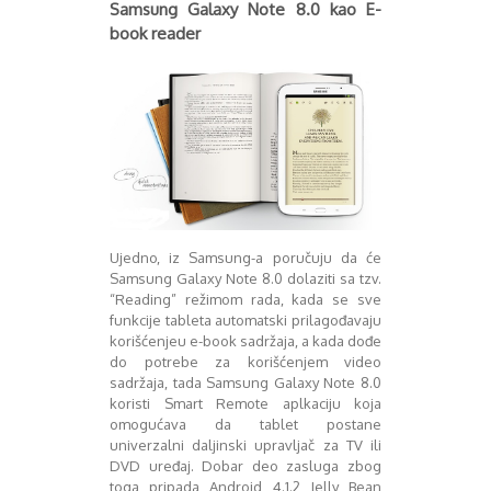
Samsung Galaxy Note 8.0 kao E-
book reader
Ujedno, iz Samsung-a poručuju da će
Samsung Galaxy Note 8.0 dolaziti sa tzv.
“Reading” režimom rada, kada se sve
funkcije tableta automatski prilagođavaju
korišćenjeu e-book sadržaja, a kada dođe
do potrebe za korišćenjem video
sadržaja, tada Samsung Galaxy Note 8.0
koristi Smart Remote aplkaciju koja
omogućava da tablet postane
univerzalni daljinski upravljač za TV ili
DVD uređaj. Dobar deo zasluga zbog
toga pripada Android 4.1.2 Jelly Bean