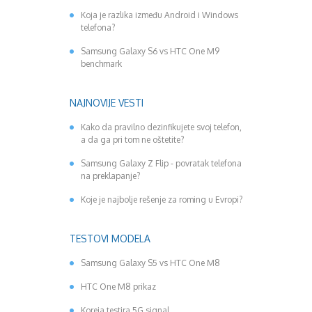
Koja je razlika između Android i Windows
telefona?
Samsung Galaxy S6 vs HTC One M9
benchmark
NAJNOVIJE VESTI
Kako da pravilno dezinfikujete svoj telefon,
a da ga pri tom ne oštetite?
Samsung Galaxy Z Flip - povratak telefona
na preklapanje?
Koje je najbolje rešenje za roming u Evropi?
TESTOVI MODELA
Samsung Galaxy S5 vs HTC One M8
HTC One M8 prikaz
Koreja testira 5G signal