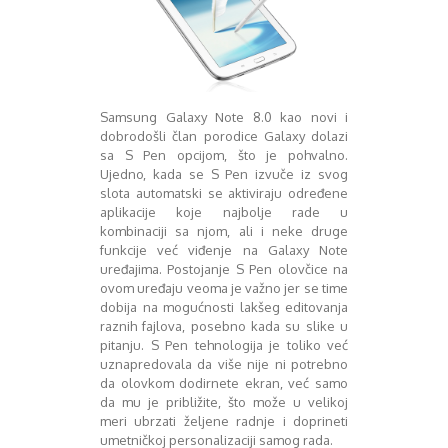
August 2016
Septembar 2016
Oktobar 2016
Novembar 2016
Decembar 2016
Samsung Galaxy Note 8.0 kao novi i
Januar 2017
dobrodošli član porodice Galaxy dolazi
Februar 2017
sa S Pen opcijom, što je pohvalno.
Mart 2017
Ujedno, kada se S Pen izvuče iz svog
April 2017
slota automatski se aktiviraju određene
Maj 2017
aplikacije koje najbolje rade u
kombinaciji sa njom, ali i neke druge
Juni 2017
funkcije već viđenje na Galaxy Note
Juli 2017
uređajima. Postojanje S Pen olovčice na
August 2017
ovom uređaju veoma je važno jer se time
Oktobar 2017
dobija na mogućnosti lakšeg editovanja
Novembar 2017
raznih fajlova, posebno kada su slike u
Decembar 2017
pitanju. S Pen tehnologija je toliko već
Februar 2018
uznapredovala da više nije ni potrebno
da olovkom dodirnete ekran, već samo
Maj 2018
da mu je približite, što može u velikoj
Juni 2018
meri ubrzati željene radnje i doprineti
Juli 2018
umetničkoj personalizaciji samog rada.