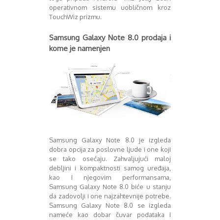
operativnom sistemu uobličnom kroz
TouchWiz prizmu.
Samsung Galaxy Note 8.0 prodaja i
kome je namenjen
Samsung Galaxy Note 8.0 je izgleda
dobra opcija za poslovne ljude i one koji
se tako osećaju. Zahvaljujući maloj
debljini i kompaktnosti samog uređaja,
kao i njegovim performansama,
Samsung Galaxy Note 8.0 biće u stanju
da zadovolji i one najzahtevnije potrebe.
Samsung Galaxy Note 8.0 se izgleda
nameće kao dobar čuvar podataka i