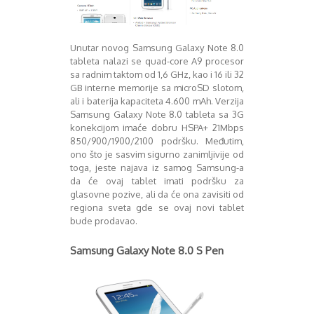
Decembar 2014
Januar 2015
Februar 2015
Unutar novog Samsung Galaxy Note 8.0
Mart 2015
tableta nalazi se quad-core A9 procesor
sa radnim taktom od 1,6 GHz, kao i 16 ili 32
April 2015
GB interne memorije sa microSD slotom,
Maj 2015
ali i baterija kapaciteta 4.600 mAh. Verzija
Juni 2015
Samsung Galaxy Note 8.0 tableta sa 3G
Juli 2015
konekcijom imaće dobru HSPA+ 21Mbps
August 2015
850/900/1900/2100 podršku. Međutim,
Septembar 2015
ono što je sasvim sigurno zanimljivije od
toga, jeste najava iz samog Samsung-a
Oktobar 2015
da će ovaj tablet imati podršku za
Novembar 2015
glasovne pozive, ali da će ona zavisiti od
Decembar 2015
regiona sveta gde se ovaj novi tablet
Januar 2016
bude prodavao.
Februar 2016
Mart 2016
Samsung Galaxy Note 8.0 S Pen
April 2016
Maj 2016
Juni 2016
Juli 2016