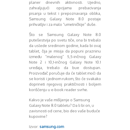
planer dnevnih aktivnosti. Ujedno,
zahvaljujući opcijama prebacivanja
pisanja u tekst i prepoznavanja oblika,
Samsung Galaxy Note 8.0 postaje
prihvatljiv i za malo “umetničkije” duše.
Što se Samsung Galaxy Note 8.0
putešestvija po svetu tiče, ona bi trebalo
da uslede sredinom godine, kada bi ovaj
tablet, čija je misija da popuni prazninu
između “malenog” 5,5-inčnog Galaxy
Note 2 i 10,1-inčnog Galaxy Note 10.1
uređaja, trebalo da bue dostupan.
Proizvođač poručuje da će tablet moći da
se koristi i jednom rukom, što će svakako
doprineti njegovoj praktičnosti i boljem
korišćenju u e-book reader svrhe.
Kakvo je vaše mišljenje o Samsung
Galaxy Note 8.0 tabletu? Da li bi on, u
zavisnosti od cene, bio deo vaše buduće
kupovine?
Izvor:
samsung.com