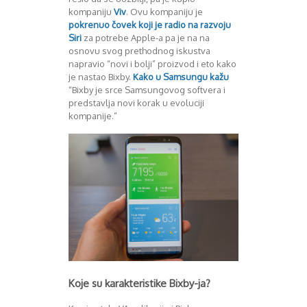
August 2016
kompaniju
Viv
. Ovu kompaniju je
Septembar 2016
pokrenuo čovek koji je radio na razvoju
Siri
za potrebe Apple-a pa je na na
Oktobar 2016
osnovu svog prethodnog iskustva
Novembar 2016
napravio “novi i bolji” proizvod i eto kako
Decembar 2016
je nastao Bixby.
Kako u Samsungu kažu
Januar 2017
“Bixby je srce Samsungovog softvera i
Februar 2017
predstavlja novi korak u evoluciji
Mart 2017
kompanije.”
April 2017
Maj 2017
Juni 2017
Juli 2017
August 2017
Oktobar 2017
Novembar 2017
Decembar 2017
Februar 2018
Maj 2018
Juni 2018
Koje su karakteristike Bixby-ja?
Juli 2018