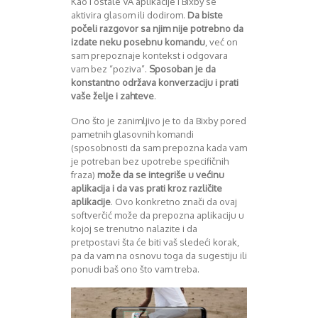
Kao i ostale VA aplikacije i Bixby se
August 2018
aktivira glasom ili dodirom.
Da biste
Oktobar 2018
počeli razgovor sa njim nije potrebno da
Novembar 2018
izdate neku posebnu komandu
, već on
Decembar 2018
sam prepoznaje kontekst i odgovara
Februar 2019
vam bez “poziva”.
Sposoban je da
Juni 2019
konstantno održava konverzaciju i prati
vaše želje i zahteve
.
Juli 2019
August 2019
Ono što je zanimljivo je to da Bixby pored
Februar 2020
pametnih glasovnih komandi
April 2020
(sposobnosti da sam prepozna kada vam
je potreban bez upotrebe specifičnih
fraza)
može da se integriše u većinu
aplikacija i da vas prati kroz različite
aplikacije
. Ovo konkretno znači da ovaj
softverčić može da prepozna aplikaciju u
kojoj se trenutno nalazite i da
pretpostavi šta će biti vaš sledeći korak,
pa da vam na osnovu toga da sugestiju ili
ponudi baš ono što vam treba.