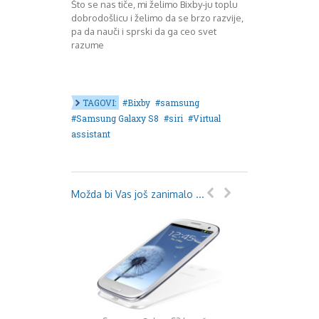
Što se nas tiče, mi želimo Bixby-ju toplu
dobrodošlicu i želimo da se brzo razvije,
pa da nauči i sprski da ga ceo svet
razume
TAGOVI:
Bixby
samsung
Samsung Galaxy S8
siri
Virtual
assistant
Možda bi Vas još zanimalo ...