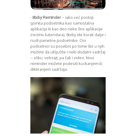
-
Bixby Reminder
– iako već postoji
gomila podsetnika kao samostalna
aplikacija ili kao deo neke šire aplikacije
(recimo kalendara), Bixby ide korak dalje i
nudi pametne podsetnike. Ovi
podsetnici su posebni po tome što u njih
možete da uključite i neki dodatni sadržaj
– sliku, vebsajt, pa čak i video. Novi
reminder možete podesiti kuckanjem ili
diktiranjem sadržaja.