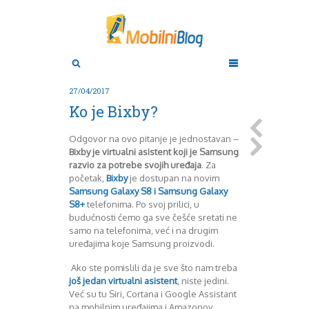
Aktuelno
Oktobar 2011
Novembar 2011
Android
Aplikacije
Decembar 2011
27/04/2017
Januar 2012
Apple
Ko je Bixby?
BlackBerry
Februar 2012
Mart 2012
Google
Odgovor na ovo pitanje je jednostavan –
April 2012
HTC
Bixby je virtualni asistent koji je Samsung
Maj 2012
Huawei
razvio za potrebe svojih uređaja
. Za
Juni 2012
Igrice
početak,
Bixby
je dostupan na novim
Samsung Galaxy S8 i Samsung Galaxy
Juli 2012
iOS
S8+
telefonima. Po svoj prilici, u
August 2012
Lenovo
budućnosti ćemo ga sve češće sretati ne
Septembar 2012
LG
samo na telefonima, već i na drugim
Motorola
Oktobar 2012
uređajima koje Samsung proizvodi.
Novembar 2012
Nokia
Ako ste pomislili da je sve što nam treba
Pitamo stručnjake
Decembar 2012
još jedan virtualni asistent
, niste jedini.
Prikaz modela
Januar 2013
Već su tu Siri, Cortana i Google Assistant
Samsung
Februar 2013
na mobilnim uređajima i Amazonov