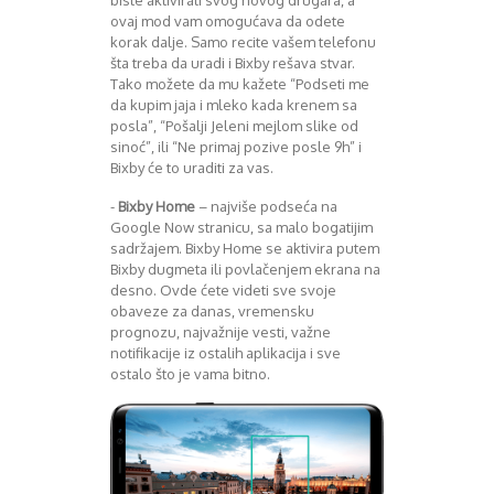
ovaj mod vam omogućava da odete
korak dalje. Samo recite vašem telefonu
šta treba da uradi i Bixby rešava stvar.
Tako možete da mu kažete “Podseti me
da kupim jaja i mleko kada krenem sa
posla”, “Pošalji Jeleni mejlom slike od
sinoć”, ili “Ne primaj pozive posle 9h” i
Bixby će to uraditi za vas.
-
Bixby Home
– najviše podseća na
Google Now stranicu, sa malo bogatijim
sadržajem. Bixby Home se aktivira putem
Bixby dugmeta ili povlačenjem ekrana na
desno. Ovde ćete videti sve svoje
obaveze za danas, vremensku
prognozu, najvažnije vesti, važne
notifikacije iz ostalih aplikacija i sve
ostalo što je vama bitno.