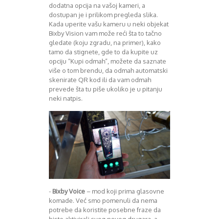
dodatna opcija na vašoj kameri, a
dostupan je i prilikom pregleda slika.
Kada uperite vašu kameru u neki objekat
Bixby Vision vam može reći šta to tačno
gledate (koju zgradu, na primer), kako
tamo da stignete, gde to da kupite uz
opciju “Kupi odmah”, možete da saznate
više o tom brendu, da odmah automatski
skenirate QR kod ili da vam odmah
prevede šta tu piše ukoliko je u pitanju
neki natpis.
-
Bixby Voice
– mod koji prima glasovne
komade. Već smo pomenuli da nema
potrebe da koristite posebne fraze da
biste aktivirali svog novog drugara, a