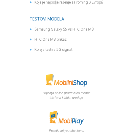
Koje je najbolje rešenje za roming u Evropi?
TESTOVI MODELA
Samsung Galaxy S5 vs HTC One M8
HTC One M8 prikaz
Koreja testira 5G signal
Najbolja online prodavnica mobilih
telefona i tablet uredaja.
Poseti naš youtube kanal