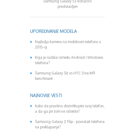
Samsung Galaxy S3 konačno
Samsung i Apple kro
predstavljen
2012. godi
UPOREĐIVANJE MODELA
Najbolja kamera na mobilnom telefonu u
2015-oj
Koja je razlika između Android i Windows
telefona?
Samsung Galaxy S6 vs HTC One M9
benchmark
NAJNOVIJE VESTI
Kako da pravilno dezinfikujete svoj telefon,
a da ga pri tom ne oštetite?
Samsung Galaxy Z Flip - povratak telefona
na preklapanje?