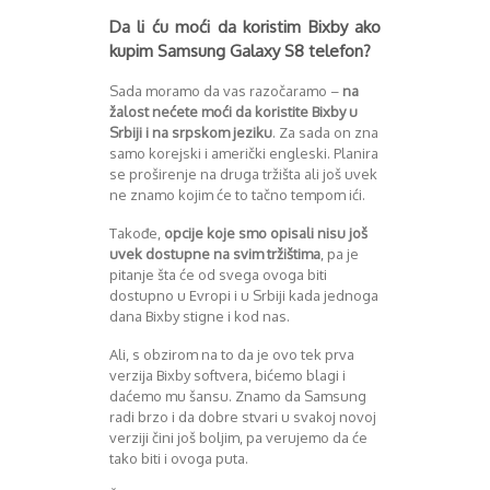
Da li ću moći da koristim Bixby ako
kupim Samsung Galaxy S8 telefon?
Sada moramo da vas razočaramo –
na
žalost nećete moći da koristite Bixby u
Srbiji i na srpskom jeziku
. Za sada on zna
samo korejski i američki engleski. Planira
se proširenje na druga tržišta ali još uvek
ne znamo kojim će to tačno tempom ići.
Takođe,
opcije koje smo opisali nisu još
uvek dostupne na svim tržištima
, pa je
pitanje šta će od svega ovoga biti
dostupno u Evropi i u Srbiji kada jednoga
dana Bixby stigne i kod nas.
Ali, s obzirom na to da je ovo tek prva
verzija Bixby softvera, bićemo blagi i
daćemo mu šansu. Znamo da Samsung
radi brzo i da dobre stvari u svakoj novoj
verziji čini još boljim, pa verujemo da će
tako biti i ovoga puta.