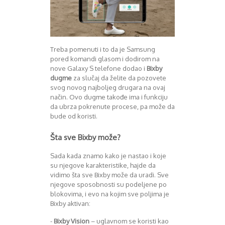
Treba pomenuti i to da je Samsung
pored komandi glasom i dodirom na
nove Galaxy S telefone dodao i
Bixby
dugme
za slučaj da želite da pozovete
svog novog najboljeg drugara na ovaj
način. Ovo dugme takođe ima i funkciju
da ubrza pokrenute procese, pa može da
bude od koristi.
Šta sve Bixby može?
Sada kada znamo kako je nastao i koje
su njegove karakteristike, hajde da
vidimo šta sve Bixby može da uradi. Sve
njegove sposobnosti su podeljene po
blokovima, i evo na kojim sve poljima je
Bixby aktivan:
-
Bixby Vision
– uglavnom se koristi kao