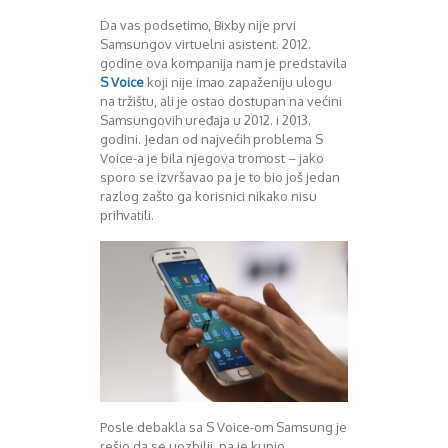
Decembar 2014
Da vas podsetimo, Bixby nije prvi
Januar 2015
Samsungov virtuelni asistent. 2012.
godine ova kompanija nam je predstavila
Februar 2015
S Voice
koji nije imao zapaženiju ulogu
Mart 2015
na tržištu, ali je ostao dostupan na većini
April 2015
Samsungovih uređaja u 2012. i 2013.
Maj 2015
godini. Jedan od najvećih problema S
Juni 2015
Voice-a je bila njegova tromost – jako
Juli 2015
sporo se izvršavao pa je to bio još jedan
razlog zašto ga korisnici nikako nisu
August 2015
prihvatili.
Septembar 2015
Oktobar 2015
Novembar 2015
Decembar 2015
Januar 2016
Februar 2016
Mart 2016
April 2016
Maj 2016
Juni 2016
Posle debakla sa S Voice-om Samsung je
Juli 2016
rešio da se uozbilji, pa je kupio