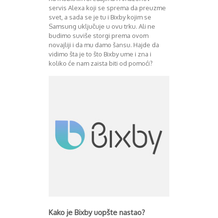
Mart 2013
Sony
servis Alexa koji se sprema da preuzme
Testovi modela
April 2013
svet, a sada se je tu i Bixby kojim se
Upoređivanje modela
Maj 2013
Samsung uključuje u ovu trku. Ali ne
Windows Phone
Juni 2013
budimo suviše storgi prema ovom
novajliji i da mu damo šansu. Hajde da
Zanimljivosti
Juli 2013
vidimo šta je to što Bixby ume i zna i
August 2013
koliko će nam zaista biti od pomoći?
Septembar 2013
Oktobar 2013
Novembar 2013
Decembar 2013
Januar 2014
Februar 2014
Mart 2014
April 2014
Maj 2014
Juni 2014
Juli 2014
August 2014
Septembar 2014
Oktobar 2014
Kako je Bixby uopšte nastao?
Novembar 2014