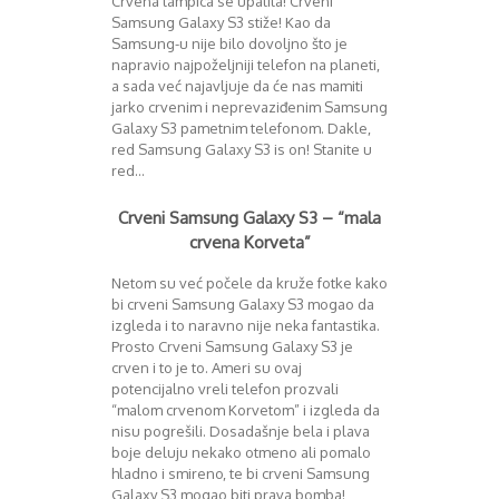
Crvena lampica se upalila! Crveni
Mart 2013
Sony
Samsung Galaxy S3 stiže! Kao da
Testovi modela
April 2013
Samsung-u nije bilo dovoljno što je
Upoređivanje modela
Maj 2013
napravio najpoželjniji telefon na planeti,
Windows Phone
Juni 2013
a sada već najavljuje da će nas mamiti
Zanimljivosti
Juli 2013
jarko crvenim i neprevaziđenim Samsung
Galaxy S3 pametnim telefonom. Dakle,
August 2013
red Samsung Galaxy S3 is on! Stanite u
Septembar 2013
red…
Oktobar 2013
Novembar 2013
Crveni Samsung Galaxy S3 – “mala
Decembar 2013
crvena Korveta”
Januar 2014
Februar 2014
Netom su već počele da kruže fotke kako
Mart 2014
bi crveni Samsung Galaxy S3 mogao da
April 2014
izgleda i to naravno nije neka fantastika.
Prosto Crveni Samsung Galaxy S3 je
Maj 2014
crven i to je to. Ameri su ovaj
Juni 2014
potencijalno vreli telefon prozvali
Juli 2014
“malom crvenom Korvetom” i izgleda da
August 2014
nisu pogrešili. Dosadašnje bela i plava
Septembar 2014
boje deluju nekako otmeno ali pomalo
Oktobar 2014
hladno i smireno, te bi crveni Samsung
Galaxy S3 mogao biti prava bomba!
Novembar 2014