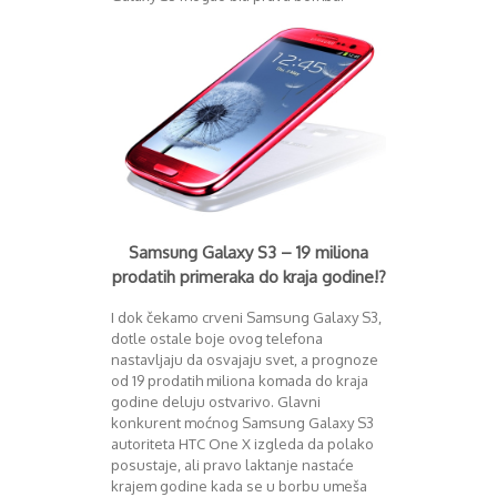
Decembar 2014
Januar 2015
Februar 2015
Mart 2015
April 2015
Maj 2015
Juni 2015
Juli 2015
August 2015
Septembar 2015
Samsung Galaxy S3 – 19 miliona
Oktobar 2015
prodatih primeraka do kraja godine!?
Novembar 2015
Decembar 2015
I dok čekamo crveni Samsung Galaxy S3,
dotle ostale boje ovog telefona
Januar 2016
nastavljaju da osvajaju svet, a prognoze
Februar 2016
od 19 prodatih miliona komada do kraja
Mart 2016
godine deluju ostvarivo. Glavni
April 2016
konkurent moćnog Samsung Galaxy S3
Maj 2016
autoriteta HTC One X izgleda da polako
Juni 2016
posustaje, ali pravo laktanje nastaće
krajem godine kada se u borbu umeša
Juli 2016