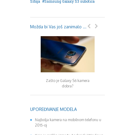
Srbija
Samsung Galaxy S3 subotica
Možda bi Vas još zanimalo ...
Zašto je Galaxy S6 kamera
Galaxy S6 prve fo
dobra?
UPOREĐIVANJE MODELA
Najbolja kamera na mobilnom telefonu u
2015-oj