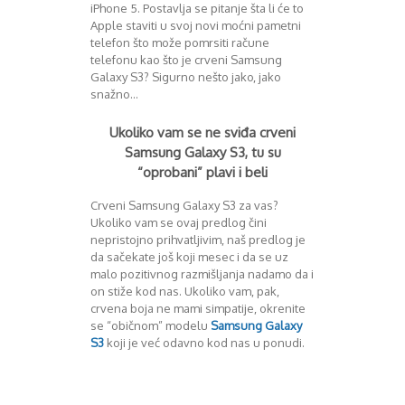
iPhone 5. Postavlja se pitanje šta li će to
August 2016
Apple staviti u svoj novi moćni pametni
Septembar 2016
telefon što može pomrsiti račune
Oktobar 2016
telefonu kao što je crveni Samsung
Novembar 2016
Galaxy S3? Sigurno nešto jako, jako
Decembar 2016
snažno…
Januar 2017
Februar 2017
Ukoliko vam se ne sviđa crveni
Mart 2017
Samsung Galaxy S3, tu su
April 2017
“oprobani” plavi i beli
Maj 2017
Crveni Samsung Galaxy S3 za vas?
Juni 2017
Ukoliko vam se ovaj predlog čini
Juli 2017
nepristojno prihvatljivim, naš predlog je
August 2017
da sačekate još koji mesec i da se uz
Oktobar 2017
malo pozitivnog razmišljanja nadamo da i
Novembar 2017
on stiže kod nas. Ukoliko vam, pak,
crvena boja ne mami simpatije, okrenite
Decembar 2017
se “običnom” modelu
Samsung Galaxy
Februar 2018
S3
koji je već odavno kod nas u ponudi.
Maj 2018
Juni 2018
Juli 2018