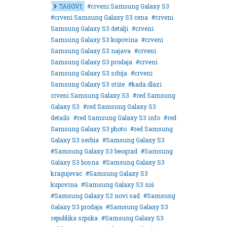
August 2018
TAGOVI:
crveni Samsung Galaxy S3
Oktobar 2018
crveni Samsung Galaxy S3 cena
crveni
Novembar 2018
Samsung Galaxy S3 detalji
crveni
Decembar 2018
Samsung Galaxy S3 kupovina
crveni
Februar 2019
Samsung Galaxy S3 najava
crveni
Juni 2019
Samsung Galaxy S3 prodaja
crveni
Juli 2019
Samsung Galaxy S3 srbija
crveni
August 2019
Samsung Galaxy S3 stiže
kada dlazi
Februar 2020
crveni Samsung Galaxy S3
red Samsung
April 2020
Galaxy S3
red Samsung Galaxy S3
details
red Samsung Galaxy S3 info
red
Samsung Galaxy S3 photo
red Samsung
Galaxy S3 serbia
Samsung Galaxy S3
Samsung Galaxy S3 beograd
Samsung
Galaxy S3 bosna
Samsung Galaxy S3
kragujevac
Samsung Galaxy S3
kupovina
Samsung Galaxy S3 niš
Samsung Galaxy S3 novi sad
Samsung
Galaxy S3 prodaja
Samsung Galaxy S3
republika srpska
Samsung Galaxy S3