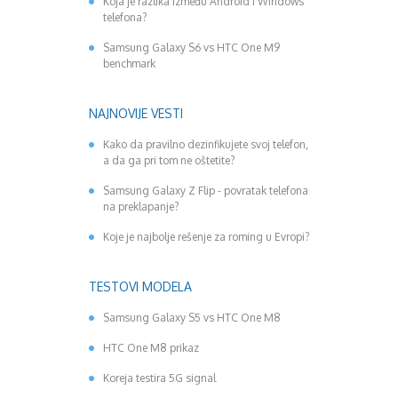
Koja je razlika između Android i Windows
telefona?
Samsung Galaxy S6 vs HTC One M9
benchmark
NAJNOVIJE VESTI
Kako da pravilno dezinfikujete svoj telefon,
a da ga pri tom ne oštetite?
Samsung Galaxy Z Flip - povratak telefona
na preklapanje?
Koje je najbolje rešenje za roming u Evropi?
TESTOVI MODELA
Samsung Galaxy S5 vs HTC One M8
HTC One M8 prikaz
Koreja testira 5G signal