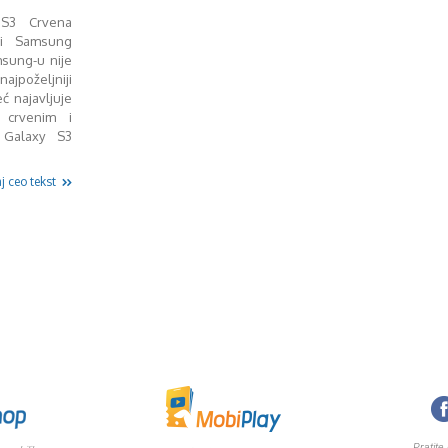
S3 Crvena
ni Samsung
msung-u nije
najpoželjniji
ć najavljuje
 crvenim i
 Galaxy S3
j ceo tekst
Pratite