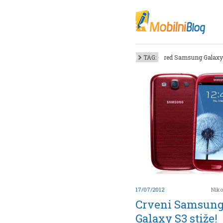
Oktob
Akt
Juli
No
TAG:
red Samsung Galaxy 
Mart
De
Sep
M
J
Juni 
17/07/2012
Niko
Crveni Samsun
Galaxy S3 stiže!