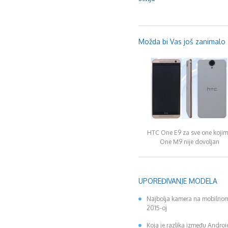
Možda bi Vas još zanimalo .
HTC One E9 za sve one koji
One M9 nije dovoljan
UPOREĐIVANJE MODELA
Najbolja kamera na mobilnom
2015-oj
Koja je razlika između Andro