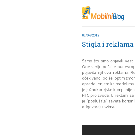
Oktob
Akt
Juli
No
01/04/2012
Mart
Stigla i reklama
De
Sep
M
Samo što smo objavili ves
J
One seriju pošalje put evrop
pojavila njihova reklama. 
Juni 
očekivano odiše optimizmo
opredeljenjem ka modelima i
je južnokorejske kompanije d
HTC proizvoda. U reklami za
je “poslušala” savete korisnika
odgovaraju svima.