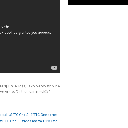
riju nije loša, iako verovatno ne
ve vrste. Da li se vama sviđa?
cial
HTC One S
HTC One series
HTC One X
reklama za HTC One