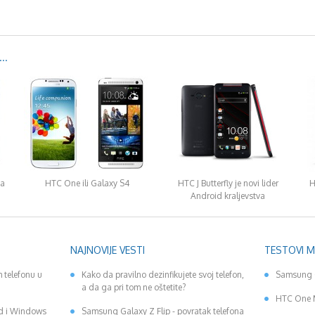
..
ma
HTC One ili Galaxy S4
HTC J Butterfly je novi lider
H
Android kraljevstva
NAJNOVIJE VESTI
TESTOVI 
 telefonu u
Kako da pravilno dezinfikujete svoj telefon,
Samsung 
a da ga pri tom ne oštetite?
HTC One 
id i Windows
Samsung Galaxy Z Flip - povratak telefona