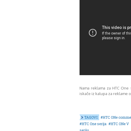
Nama reklama za HTC One se
iskače iz kalupa za reklame o
TAGOVI:
HTC ONe commer
HTC One serija
HTC ONe V
seriju