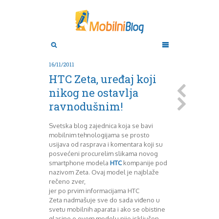
Aktuelno
Oktobar 2011
Novembar 2011
Android
Aplikacije
Decembar 2011
16/11/2011
Januar 2012
Apple
HTC Zeta, uređaj koji
BlackBerry
Februar 2012
nikog ne ostavlja
Mart 2012
Google
ravnodušnim!
April 2012
HTC
Maj 2012
Huawei
Juni 2012
Igrice
Svetska blog zajednica koja se bavi
mobilnim tehnologijama se prosto
Juli 2012
iOS
usijava od rasprava i komentara koji su
August 2012
Lenovo
posvećeni procurelim slikama novog
Septembar 2012
LG
smartphone modela
HTC
kompanije pod
Motorola
Oktobar 2012
nazivom Zeta. Ovaj model je najblaže
Novembar 2012
Nokia
rečeno zver,
Pitamo stručnjake
Decembar 2012
jer po prvim informacijama HTC
Zeta nadmašuje sve do sada viđeno u
Prikaz modela
Januar 2013
svetu mobilnih aparata i ako se obistine
Samsung
Februar 2013
glasine o ovom modelu nije isključen