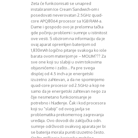
Zeta će funkcionisati se unapred
August 2016
instaliranim Ice Cream Sandwich-om i
Septembar 2016
posedovati neverovatan 2.5GHz quad-
Oktobar 2016
core APQ8064 procesor sa 1GB RAM-a.
Novembar 2016
Dame i gospodo ovo je prelomna tačka
Decembar 2016
gde počinju problemi i sumnje u istinitost
Januar 2017
ove vesti. S obzirom na informaciju da je
Februar 2017
ovaj aparat opremljen baterijom od
1,830mAh logično pitanje svakoga ko iole
Mart 2017
barata ovom materijom je – MOLIM??? Za
April 2017
sve one koji su slabiji u ovim tokovima
Maj 2017
objasnićemo i zašto… Pa pre svega
Juni 2017
displej od 4.5 inch-a je energetski
Juli 2017
izuzetno zahtevan, a da ne spominjemo
August 2017
quad-core procesor od 2.5GHz-a koji ne
samo da je energetski zahtevan nego za
Oktobar 2017
čije nesmetano funkcionisanje je
Novembar 2017
potrebno i hlađenje. Čak i kod procesora
Decembar 2017
koji su “slabiji” od ovog javlja se
Februar 2018
problematika prekomernog zagrevanja
Maj 2018
uređaja. Ovo dovodi do zaključka odn.
Juni 2018
sumnje održivosti ovakvog aparata jer bi
se baterija morala puniti izuzetno često.
Juli 2018