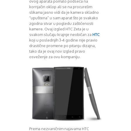
ovog aparata pomalo podseća na
Decembar 2014
kornjačin oklop ali se na procurelim
slikama jasno vidi da je kamera skladno
Januar 2015
“upuštena” u sam aparat što je svakako
Februar 2015
zgodna stvar u pogledu zaštićenosti
Mart 2015
kamere. Ovaj izgled HTC Zeta je u
April 2015
svakom slučaju krajnje neobičan za
HTC
Maj 2015
koji u poslednjih 3-4 godine nije pravio
Juni 2015
drastične promene po pitanju dizajna,
Juli 2015
tako da je ovaj nov izgled pravo
osveženje za ovu kompaniju.
August 2015
Septembar 2015
Oktobar 2015
Novembar 2015
Decembar 2015
Januar 2016
Februar 2016
Mart 2016
April 2016
Maj 2016
Juni 2016
Juli 2016
Prema nezvaničnim najavama HTC