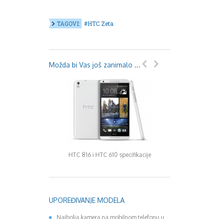
TAGOVI:
HTC Zeta
Možda bi Vas još zanimalo ...
HTC J je izgleda nare
HTC 816 i HTC 610 specifikacije
HTC-a
UPOREĐIVANJE MODELA
Najbolja kamera na mobilnom telefonu u