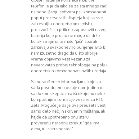
Opšte mišljenje korisnika mobilne
August 2018
telefonije je da iako se zaista mnogo radi
Oktobar 2018
na poboljšanju softvera pa i komponenti
Novembar 2018
poput procesora ili displeja koji su sve
Decembar 2018
zahtevniji u energetskom smislu,
Februar 2019
proizvođači su prilično zapostavili razvoj
Juni 2019
baterija koje prosto ne mogu da drže
korak sa njima, te malo “jači” aparati
Juli 2019
zahtevaju svakodnevno punjenje. Bilo bi
August 2019
nam izuzetno drago da u što skorije
Februar 2020
vreme objavimo vest vezanu za
April 2020
neverovatan proboj tehnologije na polju
energetskih komponenata naših uređaja.
Sa ograničenim informacijama koje za
sada posedujemo ostaje nam jedino da
sa dozom skepticizma iščekujemo neke
kompletnije informacije vezane za HTC
Zeta. Moguće je da je ova preuzeta vest
samo delo nečijih skrivenih maštanja, ali
hajde da upotrebimo onu staru i
proverenu narodnu izreku: “gde ima
dima, tu i vatra postoji”.