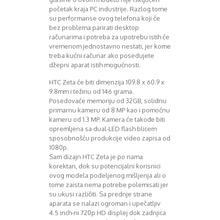
Mart 2013
Sony
početak kraja PC industrije. Razlog tome
Testovi modela
April 2013
su performanse ovog telefona koji će
Upoređivanje modela
Maj 2013
bez problema parirati desktop
Windows Phone
Juni 2013
računarima i potreba za upotrebu istih će
vremenom jednostavno nestati, jer kome
Zanimljivosti
Juli 2013
treba kućni računar ako posedujete
August 2013
džepni aparat istih mogućnosti.
Septembar 2013
Oktobar 2013
HTC Zeta će biti dimenzija 109.8 x 60.9 x
Novembar 2013
9.8mm i težinu od 146 grama.
Decembar 2013
Posedovaće memoriju od 32GB, solidnu
primarnu kameru od 8 MP kao i pomoćnu
Januar 2014
kameru od 1.3 MP. Kamera će takođe biti
Februar 2014
opremljena sa dual-LED flash blicem
Mart 2014
sposobnošću produkcije video zapisa od
April 2014
1080p.
Maj 2014
Sam dizajn HTC Zeta je po nama
Juni 2014
korektan, dok su potencijalni korisnici
ovog modela podeljenog mišljenja ali o
Juli 2014
tome zaista nema potrebe polemisati jer
August 2014
su ukusi različiti. Sa prednje strane
Septembar 2014
aparata se nalazi ogroman i upečatljiv
Oktobar 2014
4.5 inch-ni 720p HD displej dok zadnjica
Novembar 2014