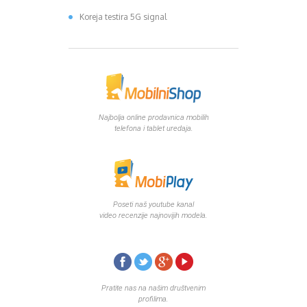
Koreja testira 5G signal
Najbolja online prodavnica mobilih
telefona i tablet uredaja.
Poseti naš youtube kanal
video recenzije najnovijih modela.
Pratite nas na našim društvenim
profilima.