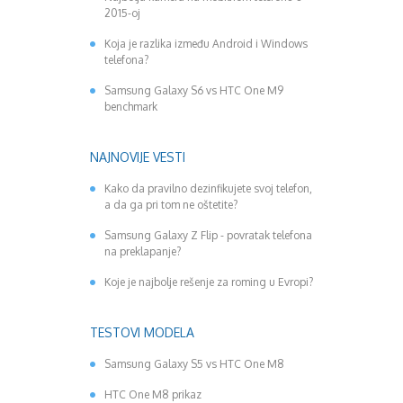
2015-oj
Koja je razlika između Android i Windows
telefona?
Samsung Galaxy S6 vs HTC One M9
benchmark
NAJNOVIJE VESTI
Kako da pravilno dezinfikujete svoj telefon,
a da ga pri tom ne oštetite?
Samsung Galaxy Z Flip - povratak telefona
na preklapanje?
Koje je najbolje rešenje za roming u Evropi?
TESTOVI MODELA
Samsung Galaxy S5 vs HTC One M8
HTC One M8 prikaz