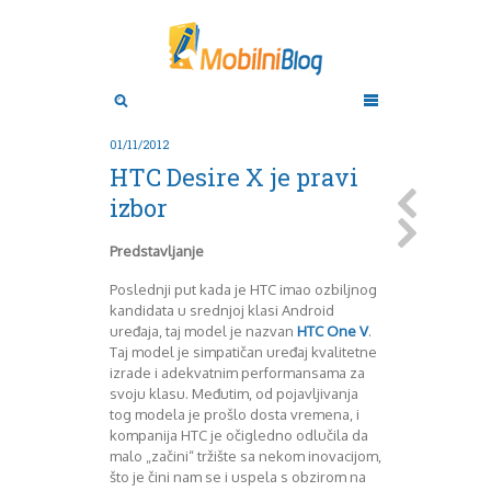
Aktuelno
Oktobar 2011
Novembar 2011
Android
Aplikacije
Decembar 2011
01/11/2012
Januar 2012
Apple
HTC Desire X je pravi
BlackBerry
Februar 2012
izbor
Mart 2012
Google
April 2012
HTC
Predstavljanje
Maj 2012
Huawei
Juni 2012
Igrice
Poslednji put kada je HTC imao ozbiljnog
Juli 2012
iOS
kandidata u srednjoj klasi Android
August 2012
Lenovo
uređaja, taj model je nazvan
HTC One V
.
Taj model je simpatičan uređaj kvalitetne
Septembar 2012
LG
izrade i adekvatnim performansama za
Motorola
Oktobar 2012
svoju klasu. Međutim, od pojavljivanja
Novembar 2012
Nokia
tog modela je prošlo dosta vremena, i
Pitamo stručnjake
Decembar 2012
kompanija HTC je očigledno odlučila da
Prikaz modela
Januar 2013
malo „začini“ tržište sa nekom inovacijom,
Samsung
Februar 2013
što je čini nam se i uspela s obzirom na