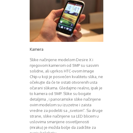
Kamera
Slike načinjene modelom Desire X i
njegovom kamerom od 5MP su sasvim
solidne, ali uprkos HTC-ovom Image
Chip-u koji je posvećen kvalitetu slika, ne
očekujte da će te ostati otvorenih usta
očarani slikama. Gledajmo realno, ipak je
to kamera od 5MP. Slike su bogate
detaljima , i panoramske slike načinjene
ovim modelom su izuzetne i zaista
vredne za podeliti sa „svetom“. Sa druge
strane, slike načinjene sa LED blicem u
uslovima smanjene osvetljenosti
(mraku) je možda bolje da zadržite za
svoju kolekciju.