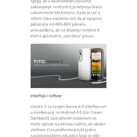
njega, ali u ekstremnim uslovima
August 2018
zaklanjanje svetlosti tj pravljenja hlada
Oktobar 2018
rukom može biti korisno. Kada je reč o
Novembar 2018
oštrini slike možemo reći da je njegova
Decembar 2018
pikselaža od 480×800 piksela
Februar 2019
prevaziđena, ali na displeju veličine 4
Juni 2019
inch-a apsolutno „završava“ posao.
Juli 2019
August 2019
Februar 2020
April 2020
Interfejs i softver
Desire X sa svojim Sense 4.0 interfejsom
u kombinaciji sa Android 4.0 (Ice Cream
Sandwich) operativnim sistemom se
može opisati na mnogo načina, ali nikako
običnim. Ova platforma pruža jedno
sasvim posebno iskustvo, koje je više