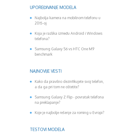
UPOREĐIVANJE MODELA
Najbolja kamera na mobilnom telefonu u
2015-oj
Koja je razlika između Android i Windows
telefona?
Samsung Galaxy S6 vs HTC One M9
benchmark
NAJNOVIJE VESTI
Kako da pravilno dezinfikujete svoj telefon,
a da ga pri tom ne oštetite?
Samsung Galaxy Z Flip - povratak telefona
na preklapanje?
Koje je najbolje rešenje za roming u Evropi?
TESTOVI MODELA