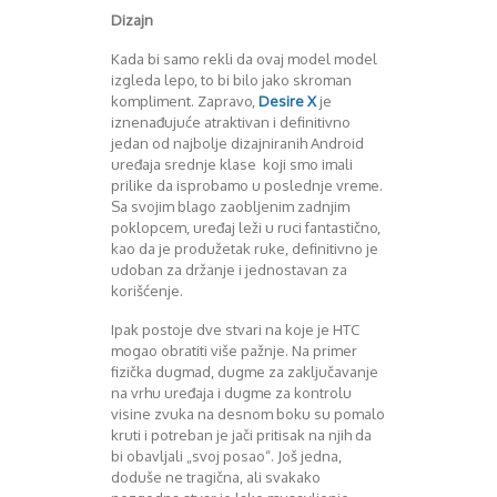
Dizajn
Decembar 2014
Januar 2015
Kada bi samo rekli da ovaj model model
Februar 2015
izgleda lepo, to bi bilo jako skroman
Mart 2015
kompliment. Zapravo,
Desire X
je
April 2015
iznenađujuće atraktivan i definitivno
jedan od najbolje dizajniranih Android
Maj 2015
uređaja srednje klase koji smo imali
Juni 2015
prilike da isprobamo u poslednje vreme.
Juli 2015
Sa svojim blago zaobljenim zadnjim
August 2015
poklopcem, uređaj leži u ruci fantastično,
Septembar 2015
kao da je produžetak ruke, definitivno je
Oktobar 2015
udoban za držanje i jednostavan za
korišćenje.
Novembar 2015
Decembar 2015
Ipak postoje dve stvari na koje je HTC
Januar 2016
mogao obratiti više pažnje. Na primer
Februar 2016
fizička dugmad, dugme za zaključavanje
Mart 2016
na vrhu uređaja i dugme za kontrolu
April 2016
visine zvuka na desnom boku su pomalo
kruti i potreban je jači pritisak na njih da
Maj 2016
bi obavljali „svoj posao“. Još jedna,
Juni 2016
doduše ne tragična, ali svakako
Juli 2016