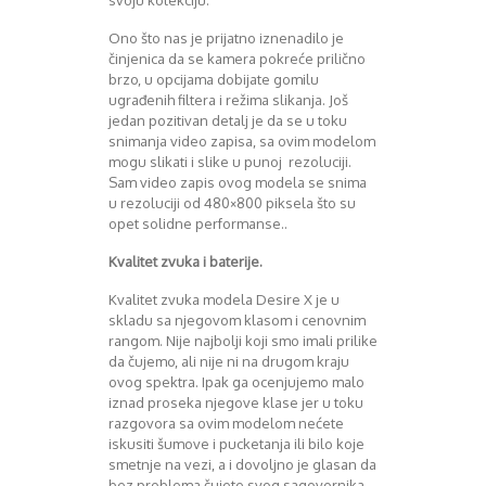
Ono što nas je prijatno iznenadilo je
činjenica da se kamera pokreće prilično
brzo, u opcijama dobijate gomilu
ugrađenih filtera i režima slikanja. Još
jedan pozitivan detalj je da se u toku
snimanja video zapisa, sa ovim modelom
mogu slikati i slike u punoj rezoluciji.
Sam video zapis ovog modela se snima
u rezoluciji od 480×800 piksela što su
opet solidne performanse..
Kvalitet zvuka i baterije.
Kvalitet zvuka modela Desire X je u
skladu sa njegovom klasom i cenovnim
rangom. Nije najbolji koji smo imali prilike
da čujemo, ali nije ni na drugom kraju
ovog spektra. Ipak ga ocenjujemo malo
iznad proseka njegove klase jer u toku
razgovora sa ovim modelom nećete
iskusiti šumove i pucketanja ili bilo koje
smetnje na vezi, a i dovoljno je glasan da
bez problema čujete svog sagovornika