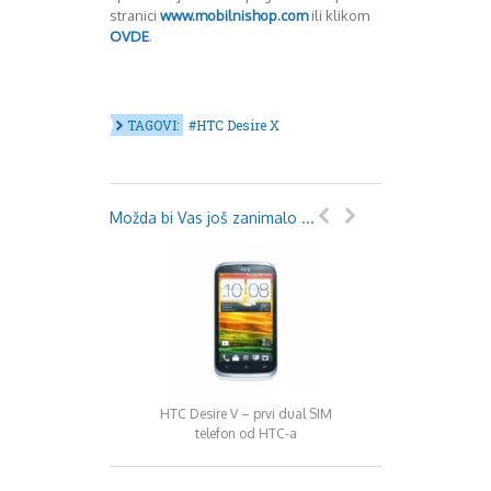
stranici
www.mobilnishop.com
ili klikom
OVDE
.
TAGOVI:
HTC Desire X
Možda bi Vas još zanimalo ...
HTC Desire V – prvi dual SIM
HTC Sensation XL, kva
telefon od HTC-a