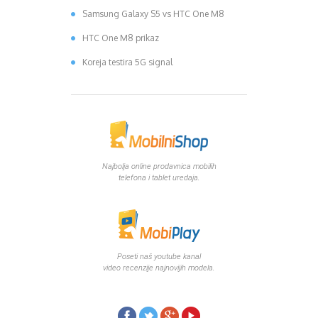
Samsung Galaxy S5 vs HTC One M8
HTC One M8 prikaz
Koreja testira 5G signal
Najbolja online prodavnica mobilih
telefona i tablet uredaja.
Poseti naš youtube kanal
video recenzije najnovijih modela.