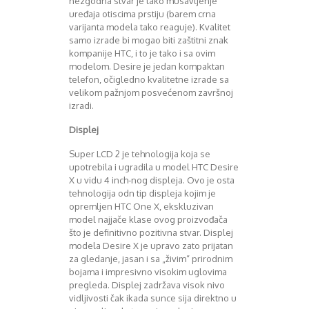
nezgodna stvar je lako musavljenje
August 2016
uređaja otiscima prstiju (barem crna
Septembar 2016
varijanta modela tako reaguje). Kvalitet
Oktobar 2016
samo izrade bi mogao biti zaštitni znak
kompanije HTC, i to je tako i sa ovim
Novembar 2016
modelom. Desire je jedan kompaktan
Decembar 2016
telefon, očigledno kvalitetne izrade sa
Januar 2017
velikom pažnjom posvećenom završnoj
Februar 2017
izradi.
Mart 2017
Displej
April 2017
Maj 2017
Super LCD 2 je tehnologija koja se
Juni 2017
upotrebila i ugradila u model HTC Desire
Juli 2017
X u vidu 4 inch-nog displeja. Ovo je osta
August 2017
tehnologija odn tip displeja kojim je
Oktobar 2017
opremljen HTC One X, ekskluzivan
model najjače klase ovog proizvođača
Novembar 2017
što je definitivno pozitivna stvar. Displej
Decembar 2017
modela Desire X je upravo zato prijatan
Februar 2018
za gledanje, jasan i sa „živim“ prirodnim
Maj 2018
bojama i impresivno visokim uglovima
Juni 2018
pregleda. Displej zadržava visok nivo
Juli 2018
vidljivosti čak ikada sunce sija direktno u