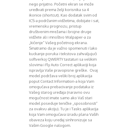
nego prijatno. Početni ekran se može
uređivati prema želji korisnika sa 4
ikonice (shortcut). Kao dodatak svim od
ICS-a podržanim vidžetima, dobijate i sat,
vremensku prognozu, pristup
društvenim mrežama i brojne druge
vidžete ali i mnoštvo Walpaper-a za
„kićenje“ Vašeg početnog ekrana.
Smatramo da je važno spomenuti i lako
kuckanje poruka i tekstova zahvaljujući
softverkoj QWERTY tastaturi sa velikim
slovima i Fly Auto Correct aplikaciji koja
ispravlja Vaše pravopisne greške. Ovaj
model podržava veliki broj aplikacija
poput Contact Information-a koja Vam
omogućava prebacivanje podataka iz
Vašeg starog uređaja (naravno ovu
mogućnost imate samo ako Vaš stari
model poseduje teničke „sposobnosti“
za ovakvu akciju). Tu je i Tasks aplikacija
koja Vam omogućava izradu plana Vaših
obaveza koju uređaj sinhronizuje sa
Vašim Google nalogom.