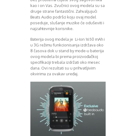
kao i on Vas. Zvučnici ovog modela su sa
druge strane fantastični. Zahvaljujući
Beats Audio podršci koju ovaj model
poseduje, slušanje muzike će oduševiti i
najzahtevnije korisnike.
Baterija ovog modela je Li-Ion 1650 mAh i
u 3G režimu funkcionisanja izdržava oko
8 časova dok u stand by mode-u baterija
ovog modela bi prema proizvođačkoj
specifikaciji trebala izdržati oko mesec
dana. Ovi rezultati su u prihvatljivim
okvirima za ovakav uređaj.