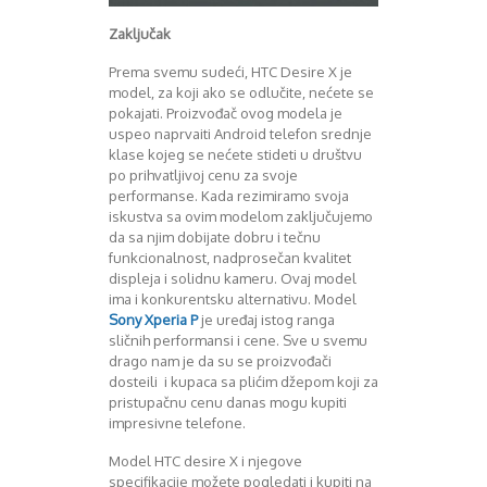
Zaključak
Prema svemu sudeći, HTC Desire X je
model, za koji ako se odlučite, nećete se
pokajati. Proizvođač ovog modela je
uspeo naprvaiti Android telefon srednje
klase kojeg se nećete stideti u društvu
po prihvatljivoj cenu za svoje
performanse. Kada rezimiramo svoja
iskustva sa ovim modelom zaključujemo
da sa njim dobijate dobru i tečnu
funkcionalnost, nadprosečan kvalitet
displeja i solidnu kameru. Ovaj model
ima i konkurentsku alternativu. Model
Sony Xperia P
je uređaj istog ranga
sličnih performansi i cene. Sve u svemu
drago nam je da su se proizvođači
dosteili i kupaca sa plićim džepom koji za
pristupačnu cenu danas mogu kupiti
impresivne telefone.
Model HTC desire X i njegove
specifikacije možete pogledati i kupiti na