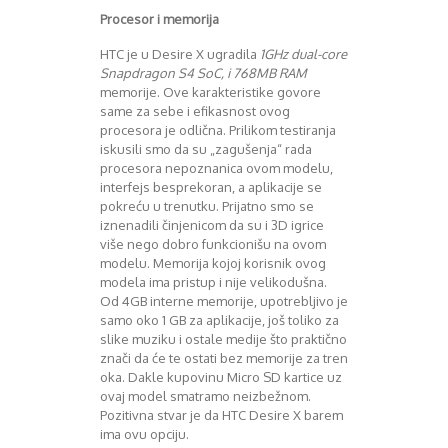
Procesor i memorija
HTC je u Desire X ugradila
1GHz dual-core
Snapdragon S4 SoC, i 768MB RAM
memorije. Ove karakteristike govore
same za sebe i efikasnost ovog
procesora je odlična. Prilikom testiranja
iskusili smo da su „zagušenja“ rada
procesora nepoznanica ovom modelu,
interfejs besprekoran, a aplikacije se
pokreću u trenutku. Prijatno smo se
iznenadili činjenicom da su i 3D igrice
više nego dobro funkcionišu na ovom
modelu. Memorija kojoj korisnik ovog
modela ima pristup i nije velikodušna.
Od 4GB interne memorije, upotrebljivo je
samo oko 1 GB za aplikacije, još toliko za
slike muziku i ostale medije što praktično
znači da će te ostati bez memorije za tren
oka. Dakle kupovinu Micro SD kartice uz
ovaj model smatramo neizbežnom.
Pozitivna stvar je da HTC Desire X barem
ima ovu opciju.