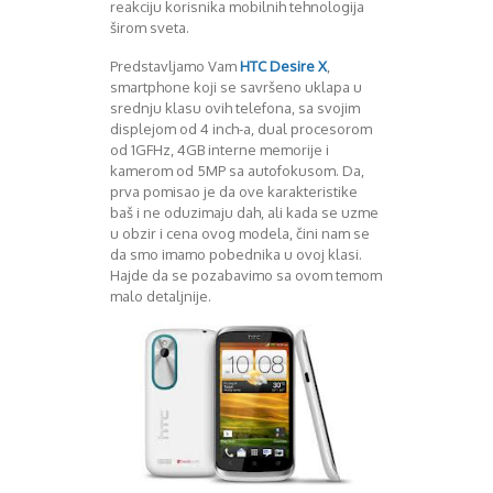
reakciju korisnika mobilnih tehnologija
Mart 2013
Sony
širom sveta.
Testovi modela
April 2013
Upoređivanje modela
Maj 2013
Predstavljamo Vam
HTC Desire X
,
Windows Phone
Juni 2013
smartphone koji se savršeno uklapa u
Zanimljivosti
Juli 2013
srednju klasu ovih telefona, sa svojim
August 2013
displejom od 4 inch-a, dual procesorom
od 1GFHz, 4GB interne memorije i
Septembar 2013
kamerom od 5MP sa autofokusom. Da,
Oktobar 2013
prva pomisao je da ove karakteristike
Novembar 2013
baš i ne oduzimaju dah, ali kada se uzme
Decembar 2013
u obzir i cena ovog modela, čini nam se
Januar 2014
da smo imamo pobednika u ovoj klasi.
Februar 2014
Hajde da se pozabavimo sa ovom temom
malo detaljnije.
Mart 2014
April 2014
Maj 2014
Juni 2014
Juli 2014
August 2014
Septembar 2014
Oktobar 2014
Novembar 2014