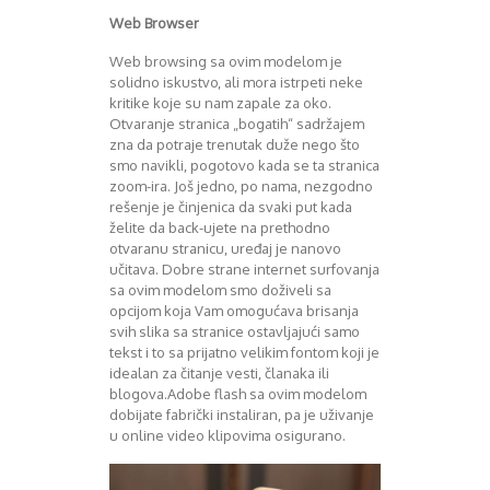
Web Browser
Web browsing sa ovim modelom je
solidno iskustvo, ali mora istrpeti neke
kritike koje su nam zapale za oko.
Otvaranje stranica „bogatih“ sadržajem
zna da potraje trenutak duže nego što
smo navikli, pogotovo kada se ta stranica
zoom-ira. Još jedno, po nama, nezgodno
rešenje je činjenica da svaki put kada
želite da back-ujete na prethodno
otvaranu stranicu, uređaj je nanovo
učitava. Dobre strane internet surfovanja
sa ovim modelom smo doživeli sa
opcijom koja Vam omogućava brisanja
svih slika sa stranice ostavljajući samo
tekst i to sa prijatno velikim fontom koji je
idealan za čitanje vesti, članaka ili
blogova.Adobe flash sa ovim modelom
dobijate fabrički instaliran, pa je uživanje
u online video klipovima osigurano.