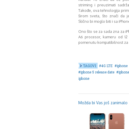
striming i preuzimati sadrž
Takođe, ova tehnologija pri
širom sveta, što znači da j
Slično bi moglo biti i sa iPho
Ono što se za sada zna za iP
A6 procesor, kameru od 12 
pomenutu kompatibilnost za 
TAGOVI:
4G LTE
iphone
iphone 5 release date
iphone
iphone
Možda bi Vas još zanimalo .