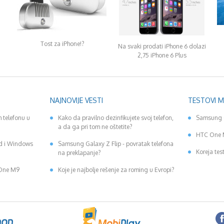
Tost za iPhone!?
Na svaki prodati iPhone 6 dolazi
2,75 iPhone 6 Plus
NAJNOVIJE VESTI
TESTOVI 
 telefonu u
Kako da pravilno dezinfikujete svoj telefon,
Samsung 
a da ga pri tom ne oštetite?
HTC One 
id i Windows
Samsung Galaxy Z Flip - povratak telefona
Koreja tes
na preklapanje?
 One M9
Koje je najbolje rešenje za roming u Evropi?