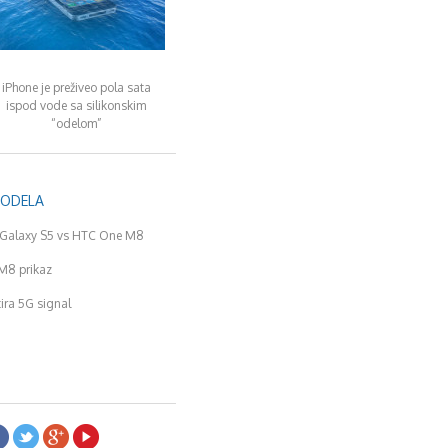
iPhone je preživeo pola sata
ispod vode sa silikonskim
“odelom”
MODELA
Galaxy S5 vs HTC One M8
M8 prikaz
tira 5G signal