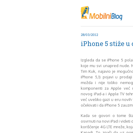
Oktob
Akt
Juli
No
28/03/2012
Mart
iPhone 5 stiže u
De
Sep
M
Izgleda da se iPhone 5 po
J
koje mu svi unapred nude. 
Tim Kuk, najavio je mogućn
Juni 
iPhone 5,1) pojavi u proda
možda i nije toliko nemog
komponenti za Apple već u
novog iPad-a i Apple TV teh
već uveliko gazi u eru novih t
očekivati i da iPhone 5 zauz
Kada se govori o tome šta
osvrnuti na novi iPad i videti
korišćenje 4G LTE mreže, koja
Kanadi. To znači da uz pomo