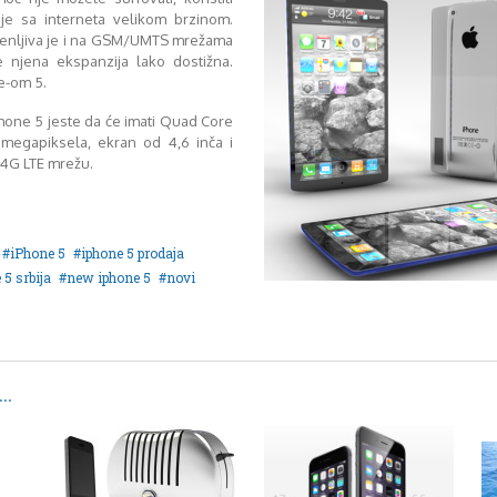
aje sa interneta velikom brzinom.
menljiva je i na GSM/UMTS mrežama
e njena ekspanzija lako dostižna.
ne-om 5.
hone 5 jeste da će imati Quad Core
megapiksela, ekran od 4,6 inča i
4G LTE mrežu.
iPhone 5
iphone 5 prodaja
 5 srbija
new iphone 5
novi
..