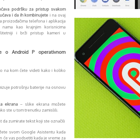
ćava podršku za pristup svakom
ćava i da ih kombinujete
i na ovaj
a proizođačima telefona i aplikacija
 nama kao krajnjim korisnicima
etniji i brži pristup kameri u
te o Android P operativnom
 na kom ćete videti kako i koliko
izuje potrošnju baterije na osnovu
ka ekrana
– slike ekrana možete
ko ste u tom trenutku zamislili.
da zumirate tekst koji ste označili
žete svom Google Asistentu kada
on će vas podsetiti kada je vreme za