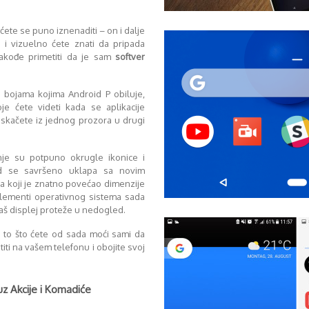
ete se puno iznenaditi – on i dalje
 i vizuelno ćete znati da pripada
 takođe primetiti da je sam
softver
m bojama kojima Android P obiluje,
je ćete videti kada se aplikacije
reskačete iz jednog prozora u drugi
nje su potpuno okrugle ikonice i
nd se savršeno uklapa sa novim
a koji je znatno povećao dimenzije
elementi operativnog sistema sada
vaš displej proteže u nedogled.
i to što ćete od sada moći sami da
titi na vašem telefonu i obojite svoj
 uz Akcije i Komadiće