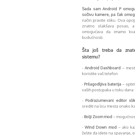
Sada sam Android P omogu
sočivu kamere, pa čak omogu
način pravite sliku. Ova opcij
znatno olakšava posao, a
omogućava da imamo kvalit
budućnosti.
Šta još treba da zna
sistemu?
-
Android Dashboard
– mesto
koristite vaš telefon
-
Prilagodljiva baterija
– optim
vaših postupaka u toku dana
-
Podrazumevani editor sli
srediti na licu mesta onako ka
-
Bolji Zoom mod
– mogućnost 
-
Wind Down mod
– ako ka
želite da idete na spavanje, 