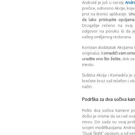
Android je još u verziji
Andr
prečice, odnosno Akcije, koj
prst na ikonici aplikacije.
Una
da lako pristupite opcijama 
Drugačije rečeno na ovaj
odgovor na poruku ili da j
vašeg omiljenog restorana.
Koristan dodatatak Akcijama 
originalu). K
omadići vam omogu
uradite ono što želite
, dok s
mestu.
Suština Akcija i Komadića j
krećete kroz vaš telefon i ob
način.
Podrška za dva sočiva ka
Pošto dva sočiva kamere po
došlo je vreme da se rad ov
nivou. Do sada su ovaj prob
svojim modifikacijama Androi
“Dual Sight” opcijom, a od ver