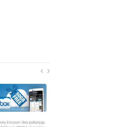
ony Ericsson i Box poklanjaju