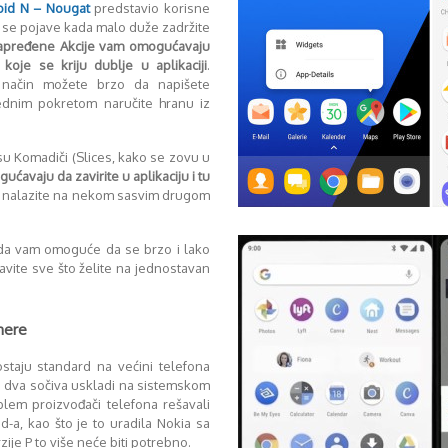
oid N – Nougat
predstavio korisne
e se pojave kada malo duže zadržite
pređene Akcije vam omogućavaju
koje se kriju dublje u aplikaciji
.
 način možete brzo da napišete
ednim pokretom naručite hranu iz
su Komadiči (Slices, kako se zovu u
ćavaju da zavirite u aplikaciju i tu
e nalazite na nekom sasvim drugom
e da vam omoguće da se brzo i lako
avite sve što želite na jednostavan
mere
staju standard na većini telefona
a dva sočiva uskladi na sistemskom
lem proizvođači telefona rešavali
d-a, kao što je to uradila Nokia sa
zije P to više neće biti potrebno.