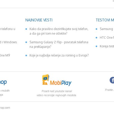
NAJNOVIJE VESTI
TESTOVI 
 telefonu u
Kako da pravilno dezinfikujete svoj telefon,
Samsung 
a da ga pri tom ne oštetite?
HTC One 
id i Windows
Samsung Galaxy Z Flip - povratak telefona
Koreja tes
na preklapanje?
 One M9
Koje je najbolje rešenje za roming u Evropi?
Pratite
 mobilih
Poseti naš youtube kanal
aja.
video recenzije najnovijih modela.
shop.com