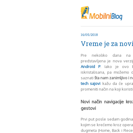
Oktob
Akt
Juli
No
16/05/2018
Mart
Vreme je za nov
De
Sep
Pre nekoliko dana 
M
predstavljena je nova verz
J
Android P
. Iako je ovo B
iskristalisana, pa možemo
Juni 
saznati
šta nam zanimljivo i 
tech sajovi
kažu da će upra
promeniti način na koji koris
Novi način navigacije k
gestovi
Prvi put posle sedam godina
kojim se krećemo kroz operat
dugmeta (Home, Back i Rece