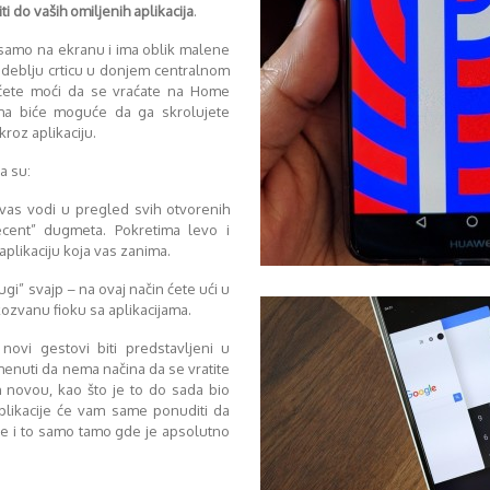
i do vaših omiljenih aplikacija
.
samo na ekranu i ima oblik malene
 deblju crticu u donjem centralnom
 ćete moći da se vraćate na Home
ima biće moguće da ga skrolujete
roz aplikaciju.
a su:
 vas vodi u pregled svih otvorenih
Recent” dugmeta. Pokretima levo i
likaciju koja vas zanima.
ugi” svajp – na ovaj način ćete ući u
kozvanu fioku sa aplikacijama.
ovi gestovi biti predstavljeni u
menuti da nema načina da se vratite
 novou, kao što je to do sada bio
plikacije će vam same ponuditi da
me i to samo tamo gde je apsolutno