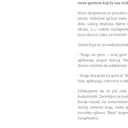
nove gestove koji će vas vodit
Novo dugmence je prisutno 
pilule. Videćete ga kao malo
delu vašeg displeja. Njime
ekran, a u nekim slučajev
levo-desno i tako se krećete k
Gesta koja su za sada poznat
- Svajp na gore – ovaj gest
aplikacija, poput starog “
desno možete da odaberete ap
- Svajp dva puta na gore ili “d
listu aplikacija, odnosno u ta
Očekujemo da će još neki n
budućnosti. Zanimljivo je po
korak nazad, na sistemskom
slučaj. Umesto toga, neke a
koristite njihovo “Back” dug
neophodno.