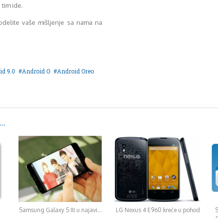
 tim ide.
Podelite vaše mišljenje sa nama na
id 9.0
Android O
Android Oreo
..
Samsung Galaxy S III u najavi…
LG Nexus 4 E960 kreće u pohod
S