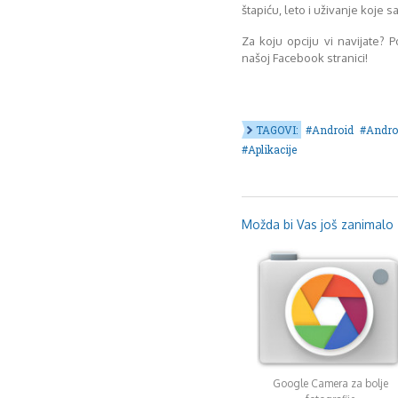
štapiću, leto i uživanje koje sa
Za koju opciju vi navijate? 
našoj Facebook stranici!
TAGOVI:
Android
Andro
Aplikacije
Možda bi Vas još zanimalo .
Google Camera za bolje