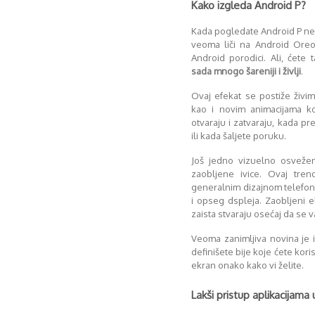
Kako izgleda Android P?
Kada pogledate Android P neć
veoma liči na Android Oreo
Android porodici. Ali, ćete
sada mnogo šareniji i življi
.
Ovaj efekat se postiže živi
kao i novim animacijama ko
otvaraju i zatvaraju, kada p
ili kada šaljete poruku.
Još jedno vizuelno osveže
zaobljene ivice. Ovaj tre
generalnim dizajnom telefon
i opseg dspleja. Zaobljeni 
zaista stvaraju osećaj da se 
Veoma zanimljiva novina je 
definišete bije koje ćete koris
ekran onako kako vi želite.
Lakši pristup aplikacijama