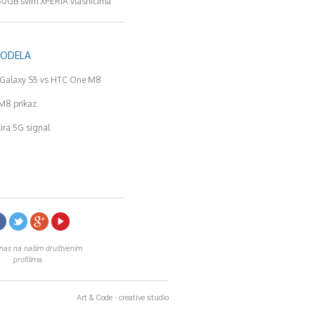
50GB svim XPERIA vlasnicima
MODELA
Galaxy S5 vs HTC One M8
M8 prikaz
tira 5G signal
 nas na našim društvenim
profilima.
Art & Code - creative studio