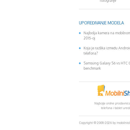
fotografije
UPOREĐIVANJE MODELA
Najbolja kamera na mobilnom
2015-oj
Koja je razlika između Andro
telefona?
Samsung Galaxy S6 vs HTC
benchmark
Najbolja online prodavnica
telefona i tablet ured
Copyright © 2009-2026 by mobilni