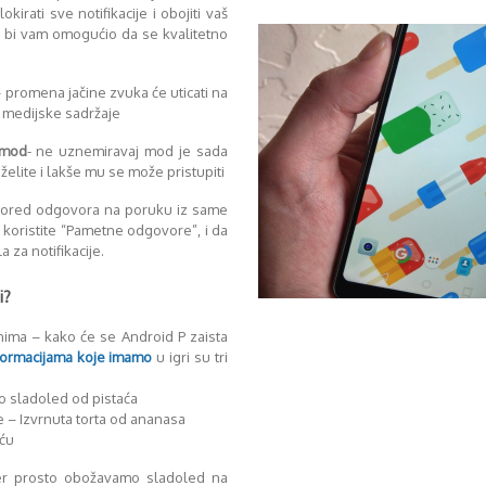
kirati sve notifikacije i obojiti vaš
 bi vam omogućio da se kvalitetno
 promena jačine zvuka će uticati na
 medijske sadržaje
 mod
- ne uznemiravaj mod je sada
elite i lakše mu se može pristupiti
ored odgovora na poruku iz same
a koristite “Pametne odgovore”, i da
a za notifikacije.
i?
anima – kako će se Android P zaista
formacijama koje imamo
u igri su tri
o sladoled od pistaća
 – Izvrnuta torta od ananasa
iću
Jer prosto obožavamo sladoled na