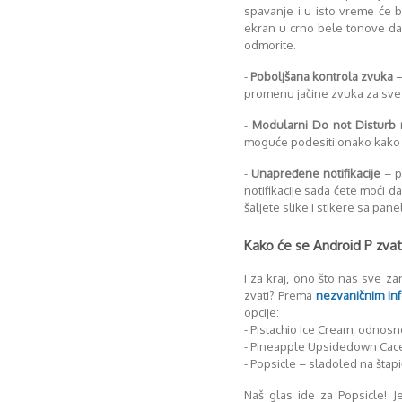
spavanje i u isto vreme će blo
ekran u crno bele tonove da
odmorite.
-
Poboljšana kontrola zvuka
–
promenu jačine zvuka za sve
-
Modularni Do not Disturb
moguće podesiti onako kako ž
-
Unapređene notifikacije
– p
notifikacije sada ćete moći d
šaljete slike i stikere sa panel
Kako će se Android P zvat
I za kraj, ono što nas sve z
zvati? Prema
nezvaničnim in
opcije:
- Pistachio Ice Cream, odnosn
- Pineapple Upsidedown Cace
- Popsicle – sladoled na štap
Naš glas ide za Popsicle! 