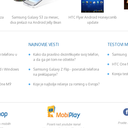
 za
Samsung Galaxy S3 za mesec,
HTC Flyer Android Honeycomb
dva prelazi na Android Jelly Bean
update
NAJNOVIJE VESTI
TESTOVI 
 telefonu u
Kako da pravilno dezinfikujete svoj telefon,
Samsung 
a da ga pri tom ne oštetite?
HTC One 
id i Windows
Samsung Galaxy Z Flip - povratak telefona
Koreja tes
na preklapanje?
 One M9
Koje je najbolje rešenje za roming u Evropi?
Pratite
 mobilih
Poseti naš youtube kanal