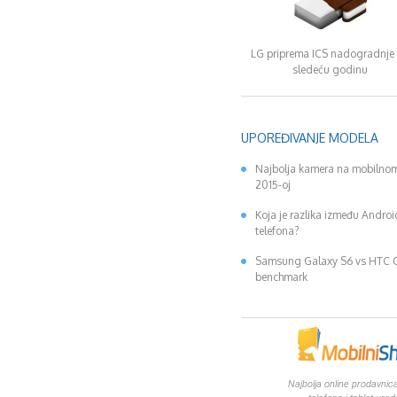
LG priprema ICS nadogradnje
sledeću godinu
UPOREĐIVANJE MODELA
Najbolja kamera na mobilnom
2015-oj
Koja je razlika između Andro
telefona?
Samsung Galaxy S6 vs HTC
benchmark
Najbolja online prodavnica