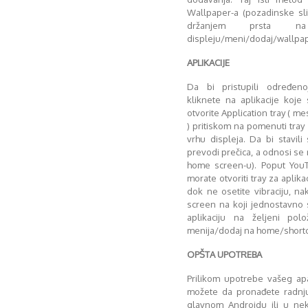
Wallpaper-a (pozadinske sl
držanjem prsta 
displeju/meni/dodaj/wallpap
APLIKACIJE
Da bi pristupili određeno
kliknete na aplikacije koje 
otvorite Application tray ( m
) pritiskom na pomenuti tray
vrhu displeja. Da bi stavili
prevodi prečica, a odnosi se n
home screen-u). Poput YouT
morate otvoriti tray za aplika
dok ne osetite vibraciju, n
screen na koji jednostavno 
aplikaciju na željeni pol
menija/dodaj na home/shortcut
OPŠTA UPOTREBA
Prilikom upotrebe vašeg ap
možete da pronađete radnju 
glavnom Androidu ili u nekoj