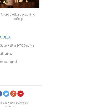
Android uživa u prazničnoj
euforiji
MODELA
Galaxy S5 vs HTC One M8
M8 prikaz
tira 5G signal
 nas na našim društvenim
profilima.