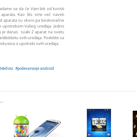
adamo se da će Vam biti od koristi
 aparata. Kao što smo već naveli
d aparata su skoro pa beskonačne
om upotrebom Vašeg uređaja. Jedno
da je danas svaki 2 aparat na svetu
dibilitetu ovih uređaja. Podelite sa
skustva o upotrebi ovih uređaja.
telefoni
podesavanje android
..