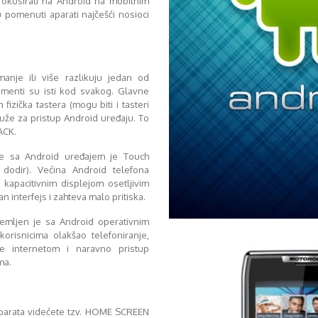
 fokusirati na Android na mobilnim
 pomenuti aparati najčešći nosioci
anje ili više razlikuju jedan od
ementi su isti kod svakog. Glavne
fizička tastera (mogu biti i tasteri
služe za pristup Android uređaju. To
ACK.
cije sa Android uređajem je Touch
a dodir). Većina Android telefona
 kapacitivnim displejom osetljivim
n interfejs i zahteva malo pritiska.
remljen je sa Android operativnim
orisnicima olakšao telefoniranje,
je internetom i naravno pristup
ma.
aparata videćete tzv. HOME SCREEN