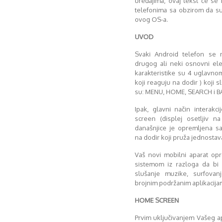
uređajima, ovaj tekst će se
telefonima sa obzirom da su
ovog OS-a.
UVOD
Svaki Android telefon se m
drugog ali neki osnovni el
karakteristike su 4 uglavnom 
koji reaguju na dodir ) koji 
su: MENU, HOME, SEARCH i B
Ipak, glavni način interak
screen (displej osetljiv n
današnjice je opremljena sa
na dodir koji pruža jednostava
Vaš novi mobilni aparat op
sistemom iz razloga da bi k
slušanje muzike, surfovan
brojnim podržanim aplikacija
HOME SCREEN
Prvim uključivanjem Vašeg 