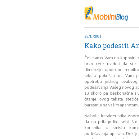
Oktob
Akt
Juli
No
25/11/2011
Mart
Kako podesiti An
De
Sep
Čestitamo Vam na kupovini 
M
brzo ćete uvideti da ste 
J
dimenziju upotrebe mobiln
tekstu pokušati da Vam pri
Juni 
upotrebu jednog ovakvog 
podešavanja Vašeg novog ap
su skoro pa beskonačne i 
čitanje ovog teksta steći
baratanje sa vašim aparatom.
Najbolja karakteristika And
da ga prilagodite sebi, š
korisnika u smislu komp
podešavanja aparata. Dok 