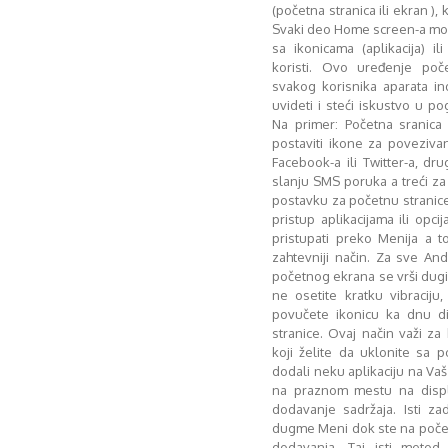
(početna stranica ili ekran )
Svaki deo Home screen-a može
sa ikonicama (aplikacija) il
koristi. Ovo uređenje poč
svakog korisnika aparata i
uvideti i steći iskustvo u po
Na primer: Početna sranic
postaviti ikone za poveziv
Facebook-a ili Twitter-a, dr
slanju SMS poruka a treći za d
postavku za početnu stranice
pristup aplikacijama ili opc
pristupati preko Menija a t
zahtevniji način. Za sve And
početnog ekrana se vrši dugi
ne osetite kratku vibraciju
povučete ikonicu ka dnu di
stranice. Ovaj način važi za bi
koji želite da uklonite sa p
dodali neku aplikaciju na Vaš 
na praznom mestu na displ
dodavanje sadržaja. Isti za
dugme Meni dok ste na počet
dodavanja. Taj isti metod