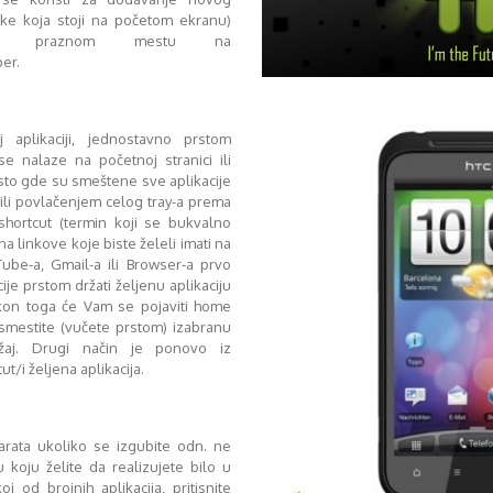
ike koja stoji na početom ekranu)
na praznom mestu na
er.
j aplikaciji, jednostavno prstom
se nalaze na početnoj stranici ili
esto gde su smeštene sve aplikacije
 ili povlačenjem celog tray-a prema
 shortcut (termin koji se bukvalno
a linkove koje biste želeli imati na
ube-a, Gmail-a ili Browser-a prvo
cije prstom držati željenu aplikaciju
akon toga će Vam se pojaviti home
smestite (vučete prstom) izabranu
ožaj. Drugi način je ponovo iz
/i željena aplikacija.
arata ukoliko se izgubite odn. ne
koju želite da realizujete bilo u
 od brojnih aplikacija, pritisnite