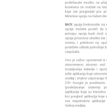
podešavate muziku na plej
browsera se vraćate na istu 
koje ste pregledali pre p
Minimize opciju na Vašem de
BACK
opcija funkcioniše na
opcije možete postići da on
principu opcija back služi z
opcija je korisna ukoliko ste z
recimo, i pritiskom na opc
postižete uštedu potrošnje b
raspolaže.
Ovo je važno spomeneti iz 
istovremeno otvoren veći 
iscrpljivanja baterije i spo
(više aplikacija koje istovr
uređaj i znatno usporavaju f
2.0+ Google je predstavio 
(podešavanje sistema) 
(aplikacije koje su trenutno
brz pregled aplikacija koje 
sve nepotrebne aplikacije
Vašeg uređaja.