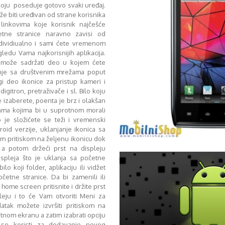
, koju poseduje gotovo svaki uređaj.
 biti uređivan od strane korisnika
i linkovima koje korisnik najčešće
etne stranice naravno zavisi od
ndividiualno i sami ćete vremenom
gledu Vama najkorisnijih aplikacija.
a može sadržati deo u kojem ćete
anje sa društvenim mrežama poput
ugi deo ikonice za pristup kameri i
igitron, pretraživače i sl. Bilo koju
 izaberete, poenta je brz i olakšan
ijama kojima bi u suprotnom morali
o je složićete se teži i vremenski
roid verzije, uklanjanje ikonica sa
m pritiskom na željenu ikonicu dok
, a potom držeći prst na displeju
spleja što je uklanja sa početne
lo koji folder, aplikaciju ili vidžet
očetne stranice. Da bi zamenili ili
home screen pritisnite i držite prst
eju i to će Vam otvoriti Meni za
datak možete izvršiti pritiskom na
nom ekranu a zatim izabrati opciju
 se koristi za dodavanje novog