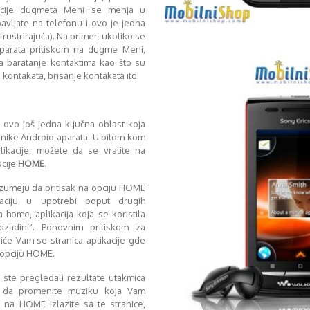
nkcije dugmeta Meni se menja u
avljate na telefonu i ovo je jedna
frustrirajuća). Na primer: ukoliko se
aparata pritiskom na dugme Meni,
a baratanje kontaktima kao što su
kontakata, brisanje kontakata itd.
 ovo još jedna ključna oblast koja
nike Android aparata. U bilom kom
ikacije, možete da se vratite na
pcije
HOME
.
azumeju da pritisak na opciju HOME
kaciju u upotrebi poput drugih
home, aplikacija koja se koristila
ozadini“. Ponovnim pritiskom za
oriće Vam se stranica aplikacije gde
a opciju HOME.
 ste pregledali rezultate utakmica
i da promenite muziku koja Vam
m na HOME izlazite sa te stranice,