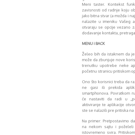
Meni taster. Kontekst fu
zavisnosti od radnje koju ob
jako bitna stvar (a možda i naj
nalazite u imeniku Vašeg 
otvaraju se opcije vezano z
dodavanje kontakta, pretraga 
MENU i BACK
Želeo bih da istaknem da je
može da zbunjuje nove koris
trenutku upotrebe neke apl
početnu stranicu pritiskom o
Ono što korisnici treba da r
ne gasi ili prekida apli
smartphonova. Povratkom na 
će nastaviti da radi u „p
aktiviranje te aplikacije otv
ste se nalazili pre pritiska n
Na primer: Pretpostavimo da
na nekom sajtu i poželel
istovremeno svira. Pritisko