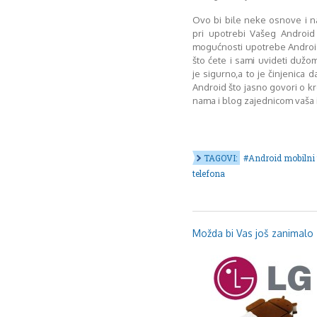
Ovo bi bile neke osnove i n
pri upotrebi Vašeg Android
mogućnosti upotrebe Androi
što ćete i sami uvideti duž
je sigurno,a to je činjenica 
Android što jasno govori o kre
nama i blog zajednicom vaša i
TAGOVI:
Android mobilni 
telefona
Možda bi Vas još zanimalo .