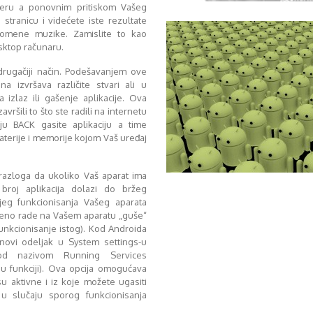
eru a ponovnim pritiskom Vašeg
stranicu i videćete iste rezultate
romene muzike. Zamislite to kao
sktop računaru.
 drugačiji način. Podešavanjem ove
a izvršava različite stvari ali u
a izlaz ili gašenje aplikacije. Ova
avršili to što ste radili na internetu
iju BACK gasite aplikaciju a time
aterije i memorije kojom Vaš uređaj
razloga da ukoliko Vaš aparat ima
broj aplikacija dolazi do bržeg
rijeg funkcionisanja Vašeg aparata
emeno rade na Vašem aparatu „guše“
unkcionisanje istog). Kod Androida
novi odeljak u System settings-u
pod nazivom Running Services
 u funkciji). Ova opcija omogućava
su aktivne i iz koje možete ugasiti
 u slučaju sporog funkcionisanja