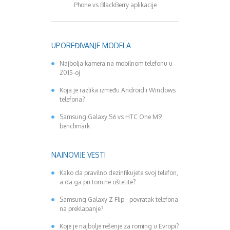
Phone vs BlackBerry aplikacije
mini u pripr
UPOREĐIVANJE MODELA
Najbolja kamera na mobilnom telefonu u
2015-oj
Koja je razlika između Android i Windows
telefona?
Samsung Galaxy S6 vs HTC One M9
benchmark
NAJNOVIJE VESTI
Kako da pravilno dezinfikujete svoj telefon,
a da ga pri tom ne oštetite?
Samsung Galaxy Z Flip - povratak telefona
na preklapanje?
Koje je najbolje rešenje za roming u Evropi?