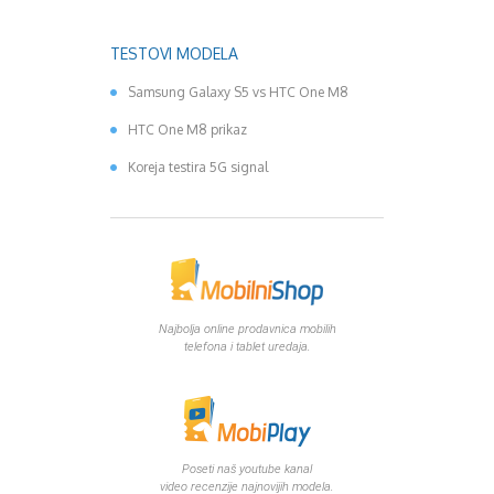
TESTOVI MODELA
Samsung Galaxy S5 vs HTC One M8
HTC One M8 prikaz
Koreja testira 5G signal
Najbolja online prodavnica mobilih
telefona i tablet uredaja.
Poseti naš youtube kanal
video recenzije najnovijih modela.