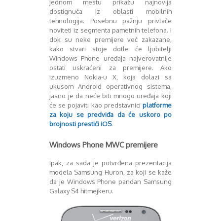
jednom mestu prikažu najnovija
Mart 2013
Sony
dostignuća iz oblasti mobilnih
Testovi modela
April 2013
tehnologija. Posebnu pažnju privlače
Upoređivanje modela
Maj 2013
noviteti iz segmenta pametnih telefona. I
Windows Phone
Juni 2013
dok su neke premijere već zakazane,
Zanimljivosti
Juli 2013
kako stvari stoje dotle će ljubitelji
August 2013
Windows Phone uređaja najverovatnije
ostati uskraćeni za premijere. Ako
Septembar 2013
izuzmeno Nokia-u X, koja dolazi sa
Oktobar 2013
ukusom Android operativnog sistema,
Novembar 2013
jasno je da neće biti mnogo uređaja koji
Decembar 2013
će se pojaviti kao predstavnici
platforme
Januar 2014
za koju se predviđa da će uskoro po
Februar 2014
brojnosti prestići iOS
.
Mart 2014
Windows Phone MWC premijere
April 2014
Maj 2014
Ipak, za sada je potvrđena prezentacija
Juni 2014
modela Samsung Huron, za koji se kaže
Juli 2014
da je Windows Phone pandan Samsung
August 2014
Galaxy S4 hitmejkeru.
Septembar 2014
Oktobar 2014
Novembar 2014