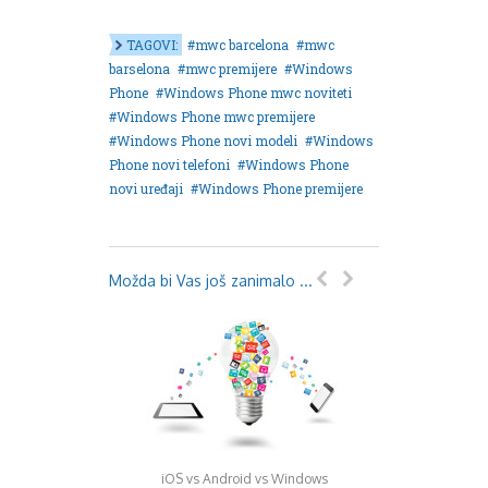
August 2018
Oktobar 2018
TAGOVI:
mwc barcelona
mwc
Novembar 2018
barselona
mwc premijere
Windows
Decembar 2018
Phone
Windows Phone mwc noviteti
Februar 2019
Windows Phone mwc premijere
Juni 2019
Windows Phone novi modeli
Windows
Juli 2019
Phone novi telefoni
Windows Phone
August 2019
novi uređaji
Windows Phone premijere
Februar 2020
April 2020
Možda bi Vas još zanimalo ...
iOS vs Android vs Windows
iPhone 5S i Samsun