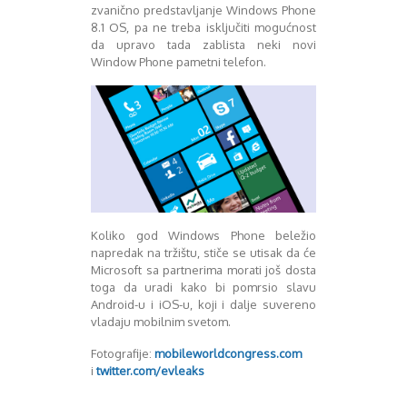
zvanično predstavljanje Windows Phone
August 2016
8.1 OS, pa ne treba isključiti mogućnost
Septembar 2016
da upravo tada zablista neki novi
Oktobar 2016
Window Phone pametni telefon.
Novembar 2016
Decembar 2016
Januar 2017
Februar 2017
Mart 2017
April 2017
Maj 2017
Juni 2017
Juli 2017
Koliko god Windows Phone beležio
August 2017
napredak na tržištu, stiče se utisak da će
Microsoft sa partnerima morati još dosta
Oktobar 2017
toga da uradi kako bi pomrsio slavu
Novembar 2017
Android-u i iOS-u, koji i dalje suvereno
Decembar 2017
vladaju mobilnim svetom.
Februar 2018
Maj 2018
Fotografije:
mobileworldcongress.com
Juni 2018
i
twitter.com/evleaks
Juli 2018