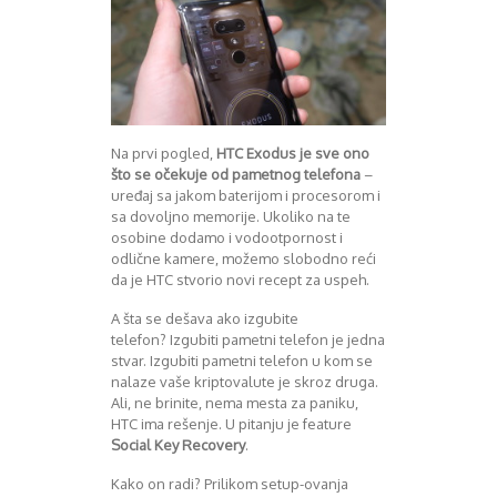
Na prvi pogled,
HTC Exodus je sve ono
što se očekuje od pametnog telefona
–
uređaj sa jakom baterijom i procesorom i
sa dovoljno memorije. Ukoliko na te
osobine dodamo i vodootpornost i
odlične kamere, možemo slobodno reći
da je HTC stvorio novi recept za uspeh.
A šta se dešava ako izgubite
telefon? Izgubiti pametni telefon je jedna
stvar. Izgubiti pametni telefon u kom se
nalaze vaše kriptovalute je skroz druga.
Ali, ne brinite, nema mesta za paniku,
HTC ima rešenje. U pitanju je feature
Social Key Recovery
.
Kako on radi? Prilikom setup-ovanja