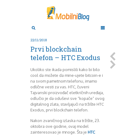
Aktuelno
Oktobar 2011
Novembar 2011
Android
Aplikacije
Decembar 2011
22/11/2018
Januar 2012
Apple
Prvi blockchain
BlackBerry
Februar 2012
telefon – HTC Exodus
Mart 2012
Google
April 2012
HTC
Ukoliko ste ikada pomislili kako bi bilo
Maj 2012
Huawei
cool da možete da mine-ujete bitcoin-e i
Juni 2012
Igrice
na svom pametnom telefonu, imamo
Juli 2012
iOS
odlične vesti za vas. HTC, čuveni
August 2012
Lenovo
Tajvanski proizvođač eletkričnih uređaja,
Septembar 2012
LG
odlučio je da oduševi sve “kopače” ovog
digitalnog zlata, stavljajući na tržište HTC
Motorola
Oktobar 2012
Exodus, prvi blockchain telefon.
Novembar 2012
Nokia
Pitamo stručnjake
Decembar 2012
Nakon zvaničnog izlaska na tržište, 23.
Prikaz modela
Januar 2013
oktobra ove godine, ovaj model
Samsung
Februar 2013
zainteresovao je mnoge. Šta je
HTC