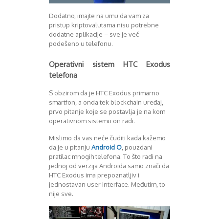
August 2016
Dodatno, imajte na umu da vam za
Septembar 2016
pristup kriptovalutama nisu potrebne
Oktobar 2016
dodatne aplikacije – sve je već
Novembar 2016
podešeno u telefonu.
Decembar 2016
Januar 2017
Operativni sistem HTC Exodus
Februar 2017
telefona
Mart 2017
April 2017
S obzirom da je HTC Exodus primarno
smartfon, a onda tek blockchain uređaj,
Maj 2017
prvo pitanje koje se postavlja je na kom
Juni 2017
operativnom sistemu on radi.
Juli 2017
August 2017
Mislimo da vas neće čuditi kada kažemo
Oktobar 2017
da je u pitanju
Android O
, pouzdani
pratilac mnogih telefona. To što radi na
Novembar 2017
jednoj od verzija Androida samo znači da
Decembar 2017
HTC Exodus ima prepoznatljiv i
Februar 2018
jednostavan user interface. Međutim, to
Maj 2018
nije sve.
Juni 2018
Juli 2018