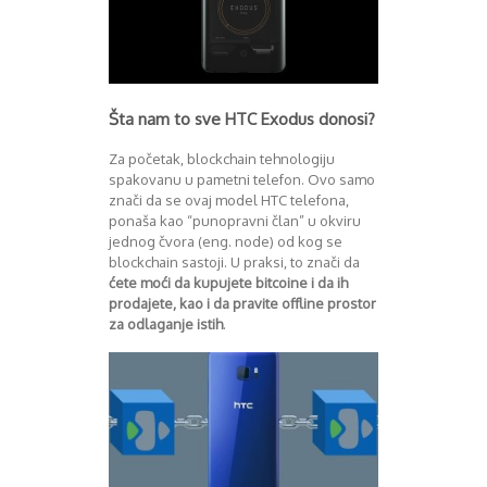
Decembar 2014
Januar 2015
Februar 2015
Mart 2015
Šta nam to sve HTC Exodus donosi?
April 2015
Maj 2015
Za početak, blockchain tehnologiju
Juni 2015
spakovanu u pametni telefon. Ovo samo
Juli 2015
znači da se ovaj model HTC telefona,
August 2015
ponaša kao “punopravni član” u okviru
Septembar 2015
jednog čvora (eng. node) od kog se
Oktobar 2015
blockchain sastoji. U praksi, to znači da
ćete moći da kupujete bitcoine i da ih
Novembar 2015
prodajete, kao i da pravite offline prostor
Decembar 2015
za odlaganje istih
.
Januar 2016
Februar 2016
Mart 2016
April 2016
Maj 2016
Juni 2016
Juli 2016