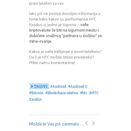
pravi telefon za vas.
Iako još ne postoji dovoljno informacija o
tome kako kakve su performanse HTC
Exodus-a, jedno je sigurno –
vaše
kriptovalute će biti na sigurnom mestu i
dobićete snažnog “partnera u zločinu” za
mine-ovanje.
Kakvo je vaše mišljenje o ovom telefonu?
Da li je HTC možda otišao predaleko?
Pišite nam u komentarima!
TAGOVI:
Android
Android O
Bitcoin
Blockchain telefon
htc
HTC
Exodus
Možda bi Vas još zanimalo ...