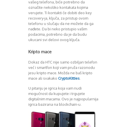
vašeg telefona, biće potrebno da
označite nekoliko kontakata kojima
verujete. Ti kontakti će dobiti deo key
recovery-ja, ključa, za pristup ovom
telefonu u slučaju da ne možete da ga
nađete. Da bi neko pristupio vašim
podacima, potrebno da je da budu
ukucani svi delovi ovog ključa.
Kripto mace
Dokaz da HTC nije samo ozbiljan telefon
već i smartfon koji vam pruža razonodu
jesu kripto mace. Možda ne baš kripto
mace ali svakako
CryptoKitties
.
U pitanju je igrica koja vam nudi
mogućnost da kupujete i trgujete
digitalnim macama. Ovo je najpopularnija
igrica bazirana na blockchain-u.