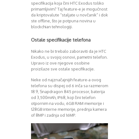
specifikacija koja čini HTC Exodus toliko
primamljivim? Taj feature-e je mogućnost
da kriptovalute “staljate u novčanik” i dok
ste offline, što je potpuna novina u
blockchian tehnologiji.
Ostale specifikacije telefona
Nikako ne bi trebalo zaboraviti da je HTC
Exodus, u svojoj osnovi, pametni telefon.
Upravo iz ove njegove osobine
proizilaze sve ostale specifikacije.
Neke od najznačajnijih feature-a ovog
telefona su dispej od 6 inča sa razmerom
18:9, Snapdragon 845 procesor, baterija
od 3,500mAh, IP68, koji čini telefon
otpornim na vodu, 6GB RAM memorije i
128GB interne memorije, prednja kamera
of 8MP i zadnja od 16MP.