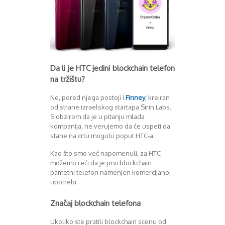
Da li je HTC jedini blockchain telefon
na tržištu?
Ne, pored njega postoji i
Finney
, kreiran
od strane izraelskog startapa Sirin Labs.
S obzirom da je u pitanju mlada
kompanija, ne verujemo da će uspeti da
stane na crtu mogulu poput HTC-a.
Kao što smo već napomenuli, za HTC
možemo reći da je prvi blockchain
pametni telefon namenjen komercijanoj
upotrebi.
Značaj blockchain telefona
Ukoliko ste pratili blockchain scenu od