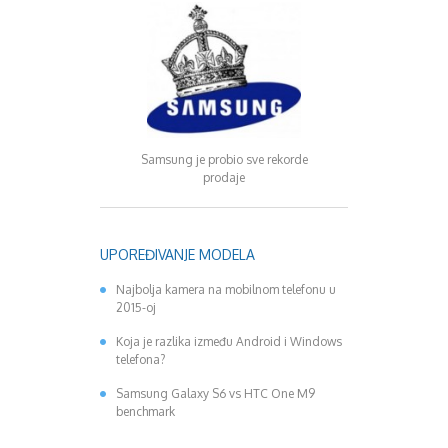
Motorola ima no
Samsung je probio sve rekorde
prodaje
UPOREĐIVANJE MODELA
Najbolja kamera na mobilnom telefonu u
2015-oj
Koja je razlika između Android i Windows
telefona?
Samsung Galaxy S6 vs HTC One M9
benchmark