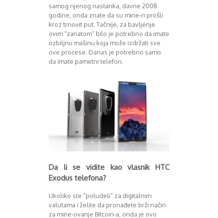
samog njenog nastanka, davne 2008.
godine, onda znate da su mine-ri prošli
kroz trnovit put. Tačnije, za bavljenje
ovim “zanatom” bilo je potrebno da imate
ozbiljnu mašinu koja može izdržati sve
ove procese. Danas je potrebno samo
da imate pametni telefon.
Da li se vidite kao vlasnik HTC
Exodus telefona?
Ukoliko ste “poludeli” za digitalnim
valutama i želite da pronađete brži način
za mine-ovanje Bitcoin-a, onda je ovo