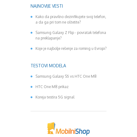
NAJNOVIJE VESTI
Kako da pravilno dezinfikujete svoj telefon,
a da ga pri tom ne oštetite?
Samsung Galaxy Z Flip - povratak telefona
na preklapanje?
Koje je najbolje rešenje za roming u Evropi?
TESTOVI MODELA
Samsung Galaxy S5 vs HTC One M8
HTC One M8 prikaz
Koreja testira 5G signal