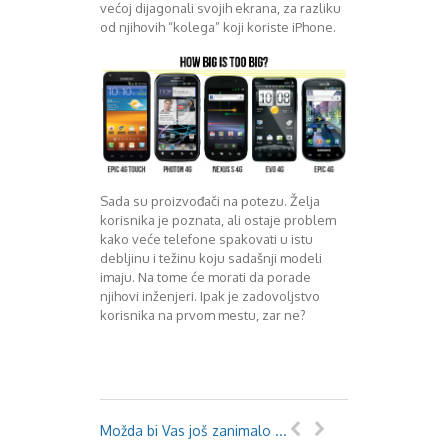
većoj dijagonali svojih ekrana, za razliku
Decembar 2014
od njihovih “kolega” koji koriste iPhone.
Januar 2015
Februar 2015
Mart 2015
April 2015
Maj 2015
Juni 2015
Juli 2015
August 2015
Sada su proizvođači na potezu. Želja
Septembar 2015
korisnika je poznata, ali ostaje problem
kako veće telefone spakovati u istu
Oktobar 2015
debljinu i težinu koju sadašnji modeli
Novembar 2015
imaju. Na tome će morati da porade
Decembar 2015
njihovi inženjeri. Ipak je zadovoljstvo
Januar 2016
korisnika na prvom mestu, zar ne?
Februar 2016
Mart 2016
April 2016
Maj 2016
Juni 2016
Možda bi Vas još zanimalo ...
Juli 2016