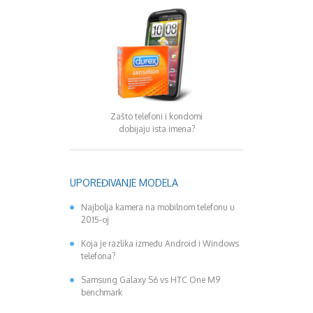
August 2016
Septembar 2016
Oktobar 2016
Novembar 2016
Decembar 2016
Januar 2017
Februar 2017
Svaki 5. korisnik
Mart 2017
Zašto telefoni i kondomi
nezadovolj
dobijaju ista imena?
April 2017
Maj 2017
Juni 2017
Juli 2017
UPOREĐIVANJE MODELA
August 2017
Najbolja kamera na mobilnom telefonu u
Oktobar 2017
2015-oj
Novembar 2017
Decembar 2017
Koja je razlika između Android i Windows
Februar 2018
telefona?
Maj 2018
Samsung Galaxy S6 vs HTC One M9
Juni 2018
benchmark
Juli 2018