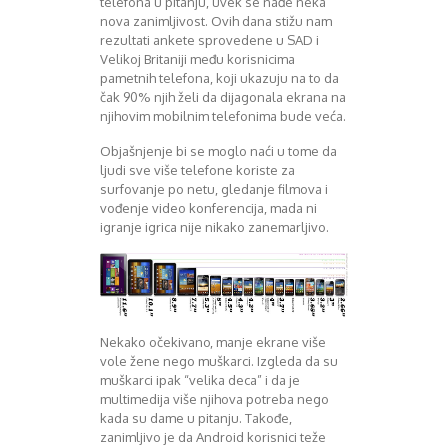
telefona u pitanju, uvek se nađe neka
Mart 2013
Sony
nova zanimljivost. Ovih dana stižu nam
Testovi modela
April 2013
rezultati ankete sprovedene u SAD i
Upoređivanje modela
Maj 2013
Velikoj Britaniji među korisnicima
Windows Phone
Juni 2013
pametnih telefona, koji ukazuju na to da
Zanimljivosti
Juli 2013
čak 90% njih želi da dijagonala ekrana na
njihovim mobilnim telefonima bude veća.
August 2013
Septembar 2013
Objašnjenje bi se moglo naći u tome da
Oktobar 2013
ljudi sve više telefone koriste za
Novembar 2013
surfovanje po netu, gledanje filmova i
Decembar 2013
vođenje video konferencija, mada ni
Januar 2014
igranje igrica nije nikako zanemarljivo.
Februar 2014
Mart 2014
April 2014
Maj 2014
Juni 2014
Nekako očekivano, manje ekrane više
Juli 2014
vole žene nego muškarci. Izgleda da su
August 2014
muškarci ipak “velika deca” i da je
multimedija više njihova potreba nego
Septembar 2014
kada su dame u pitanju. Takođe,
Oktobar 2014
zanimljivo je da Android korisnici teže
Novembar 2014