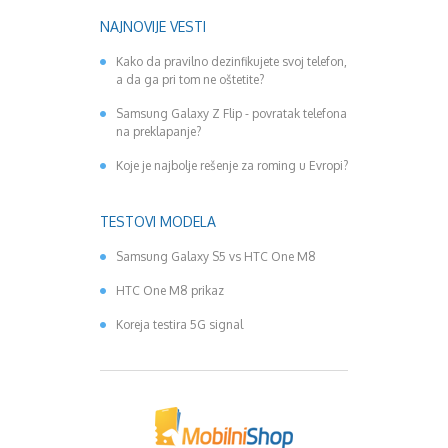
August 2018
Oktobar 2018
NAJNOVIJE VESTI
Novembar 2018
Kako da pravilno dezinfikujete svoj telefon,
Decembar 2018
a da ga pri tom ne oštetite?
Februar 2019
Juni 2019
Samsung Galaxy Z Flip - povratak telefona
na preklapanje?
Juli 2019
August 2019
Koje je najbolje rešenje za roming u Evropi?
Februar 2020
April 2020
TESTOVI MODELA
Samsung Galaxy S5 vs HTC One M8
HTC One M8 prikaz
Koreja testira 5G signal